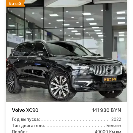
Китай
Volvo
XC90
141 930 BYN
Год выпуска:
2022
Тип двигателя:
Бензин
Пробег:
40000 Км км