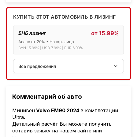
КУПИТЬ ЭТОТ АВТОМОБИЛЬ В ЛИЗИНГ
БНБ лизинг
от 15.99%
Аванс от 20% • На юр. лицо
BYN 15.99% | USD 7.99% | EUR 6.99%
Все предложения
АСБ лизинг
Физ.лица: 13.75% → 14.75% | Юр.лица: 16%
Программа "Топ" для электромобилей
Комментарий об авто
МТБанк
Минивен
Volvo EM90 2024
в комплетации
Лизинг: BYN 17% | USD 7.99% | EUR 6.99%
Ultra.
Также доступен кредит "Проще простого" 18.9%
Детальный расчёт Вы можете получить
оставив заявку на нашем сайте или
Активлизиг