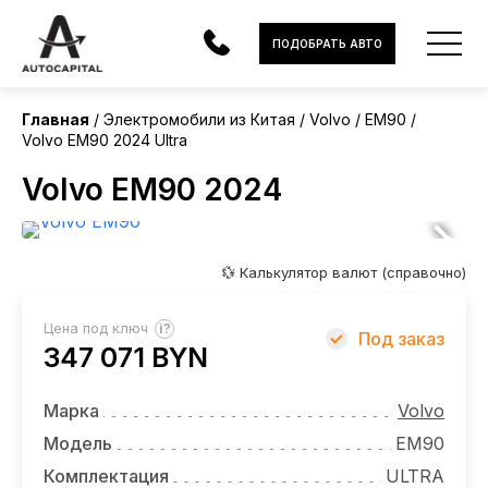
Китай
ПОДОБРАТЬ АВТО
Без пробега
Главная
Электромобили из Китая
Volvo
EM90
Volvo EM90 2024 Ultra
АВТОМОБИЛИ
Volvo EM90 2024
ЭЛЕКТРОМОБИЛИ
В НАЛИЧИИ
💱 Калькулятор валют (справочно)
МОТОЦИКЛЫ
?
Цена под ключ
Под заказ
УСЛУГИ
347 071 BYN
ЛИЗИНГ
Марка
Volvo
НОВОСТИ
Модель
EM90
Комплектация
ULTRA