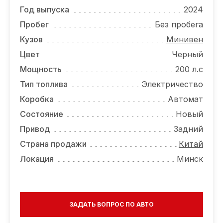
ОТЗЫВЫ
Год выпуска
2024
ВАКАНСИИ
Пробег
Без пробега
Кузов
Минивен
О КОМПАНИИ
Цвет
Черный
КОНТАКТЫ
Мощность
200 л.с
Тип топлива
Электричество
Коробка
Автомат
Состояние
Новый
Привод
Задний
Страна продажи
Китай
Локация
Минск
ЗАДАТЬ ВОПРОС ПО АВТО