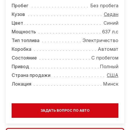
ОТЗЫВЫ
Пробег
Без пробега
ВАКАНСИИ
Кузов
Седан
Цвет
Синий
О КОМПАНИИ
Мощность
637 л.с
КОНТАКТЫ
Тип топлива
Электричество
Коробка
Автомат
Состояние
С пробегом
Привод
Полный
Страна продажи
США
Локация
Минск
ЗАДАТЬ ВОПРОС ПО АВТО