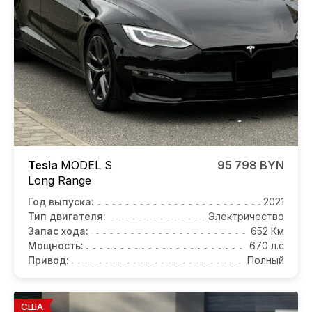
Tesla
MODEL S
95 798 BYN
Long Range
Год выпуска:
2021
Тип двигателя:
Электричество
Запас хода:
652 Км
Мощность:
670 л.с
Привод:
Полный
США