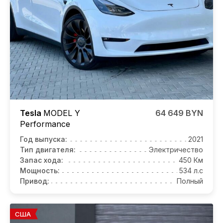
Tesla
MODEL Y
64 649 BYN
Performance
Год выпуска:
2021
Тип двигателя:
Электричество
Запас хода:
450 Км
Мощность:
534 л.с
Привод:
Полный
США