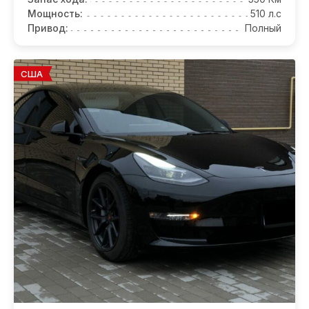
Мощность:
510 л.с
Привод:
Полный
США