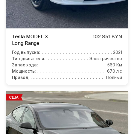
Tesla
MODEL X
102 851 BYN
Long Range
Год выпуска:
2021
Тип двигателя:
Электричество
Запас хода:
560 Км
Мощность:
670 л.с
Привод:
Полный
США