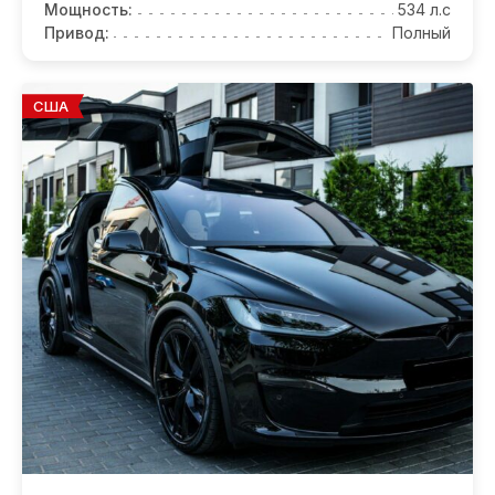
Мощность:
534 л.с
Привод:
Полный
США