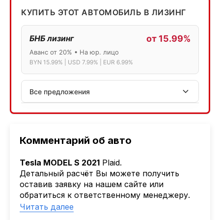
КУПИТЬ ЭТОТ АВТОМОБИЛЬ В ЛИЗИНГ
БНБ лизинг
от 15.99%
Аванс от 20% • На юр. лицо
BYN 15.99% | USD 7.99% | EUR 6.99%
Все предложения
АСБ лизинг
Физ.лица: 13.75% → 14.75% | Юр.лица: 16%
Программа "Топ" для электромобилей
Комментарий об авто
МТБанк
Tesla MODEL S 2021
Plaid.
Лизинг: BYN 17% | USD 7.99% | EUR 6.99%
Детальный расчёт Вы можете получить
Также доступен кредит "Проще простого" 18.9%
оставив заявку на нашем сайте или
обратиться к ответственному менеджеру.
Активлизиг
Наша компания
AutoCapital
помогает
Читать далее
Индивидуальные условия по сделкам
Клиентам привезти авто из Америки,
ДВС из Европы/Кореи/Китая, авто из США