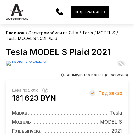
США
ПОДОБРАТЬ АВТО
Главная
Электромобили из США
Tesla
MODEL S
Tesla MODEL S 2021 Plaid
АВТОМОБИЛИ
Tesla MODEL S Plaid 2021
ЭЛЕКТРОМОБИЛИ
В НАЛИЧИИ
💱 Калькулятор валют (справочно)
МОТОЦИКЛЫ
?
Цена под ключ
Под заказ
УСЛУГИ
161 623 BYN
ЛИЗИНГ
Марка
Tesla
НОВОСТИ
Модель
MODEL S
Год выпуска
2021