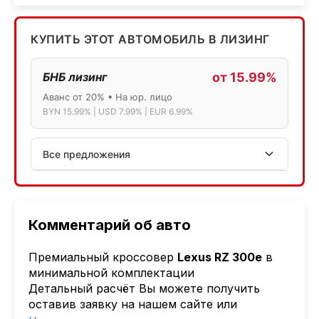
КУПИТЬ ЭТОТ АВТОМОБИЛЬ В ЛИЗИНГ
БНБ лизинг
от 15.99%
Аванс от 20% • На юр. лицо
BYN 15.99% | USD 7.99% | EUR 6.99%
Все предложения
АСБ лизинг
Физ.лица: 13.75% → 14.75% | Юр.лица: 16%
Программа "Топ" для электромобилей
Комментарий об авто
МТБанк
Премиальный кроссовер
Lexus RZ 300e
в
Лизинг: BYN 17% | USD 7.99% | EUR 6.99%
минимальной комплектации
Также доступен кредит "Проще простого" 18.9%
Детальный расчёт Вы можете получить
оставив заявку на нашем сайте или
Активлизиг