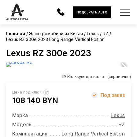
Китай
ПОДОБРАТЬ АВТО
Без пробега
Главная
Электромобили из Китая
Lexus
RZ
Lexus RZ 300e 2023 Long Range Vertical Edition
АВТОМОБИЛИ
Lexus RZ 300e 2023
ЭЛЕКТРОМОБИЛИ
В НАЛИЧИИ
💱 Калькулятор валют (справочно)
МОТОЦИКЛЫ
?
Цена под ключ
Под заказ
УСЛУГИ
108 140 BYN
ЛИЗИНГ
Марка
Lexus
НОВОСТИ
Модель
RZ
Комплектация
Long Range Vertical Edition