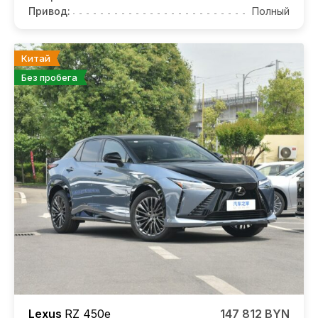
Привод:
Полный
Китай
Без пробега
Lexus
RZ
450е
147 812 BYN