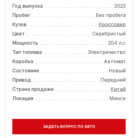
ОТЗЫВЫ
Год выпуска
2023
ВАКАНСИИ
Пробег
Без пробега
Кузов
Кроссовер
О КОМПАНИИ
Цвет
Серебристый
КОНТАКТЫ
Мощность
204 л.с
Тип топлива
Электричество
Коробка
Автомат
Состояние
Новый
Привод
Передний
Страна продажи
Китай
Локация
Минск
ЗАДАТЬ ВОПРОС ПО АВТО