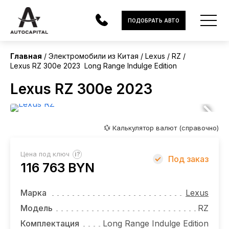
Китай
ПОДОБРАТЬ АВТО
Без пробега
Главная
Электромобили из Китая
Lexus
RZ
Lexus RZ 300e 2023 Long Range Indulge Edition
АВТОМОБИЛИ
Lexus RZ 300e 2023
ЭЛЕКТРОМОБИЛИ
В НАЛИЧИИ
💱 Калькулятор валют (справочно)
МОТОЦИКЛЫ
?
Цена под ключ
Под заказ
УСЛУГИ
116 763 BYN
ЛИЗИНГ
Марка
Lexus
НОВОСТИ
Модель
RZ
Комплектация
Long Range Indulge Edition