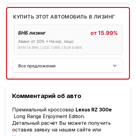
КУПИТЬ ЭТОТ АВТОМОБИЛЬ В ЛИЗИНГ
БНБ лизинг
от 15.99%
Аванс от 20% • На юр. лицо
BYN 15.99% | USD 7.99% | EUR 6.99%
Все предложения
АСБ лизинг
Физ.лица: 13.75% → 14.75% | Юр.лица: 16%
Программа "Топ" для электромобилей
Комментарий об авто
МТБанк
Премиальный кроссовер
Lexus RZ 300e
Лизинг: BYN 17% | USD 7.99% | EUR 6.99%
Long Range Enjoyment Edition.
Также доступен кредит "Проще простого" 18.9%
Детальный расчёт Вы можете получить
оставив заявку на нашем сайте или
Активлизиг