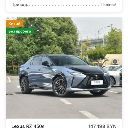
Привод:
Полный
Китай
Без пробега
Lexus
RZ
450е
147 198 BYN