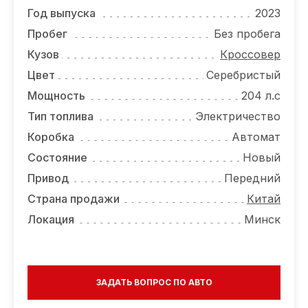
ОТЗЫВЫ
Год выпуска
2023
ВАКАНСИИ
Пробег
Без пробега
Кузов
Кроссовер
О КОМПАНИИ
Цвет
Серебристый
КОНТАКТЫ
Мощность
204 л.с
Тип топлива
Электричество
Коробка
Автомат
Состояние
Новый
Привод
Передний
Страна продажи
Китай
Локация
Минск
ЗАДАТЬ ВОПРОС ПО АВТО