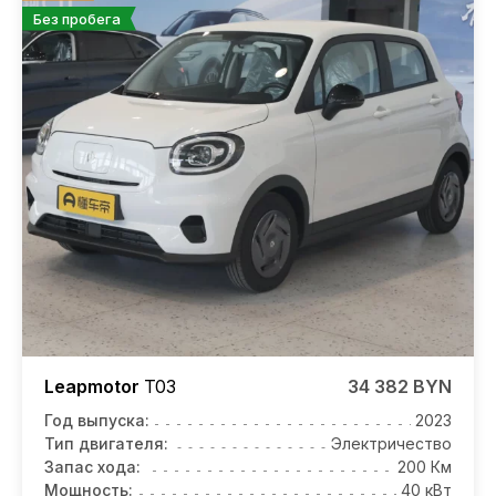
Без пробега
Leapmotor
T03
34 382 BYN
Год выпуска:
2023
Тип двигателя:
Электричество
Запас хода:
200 Км
Мощность:
40 кВт