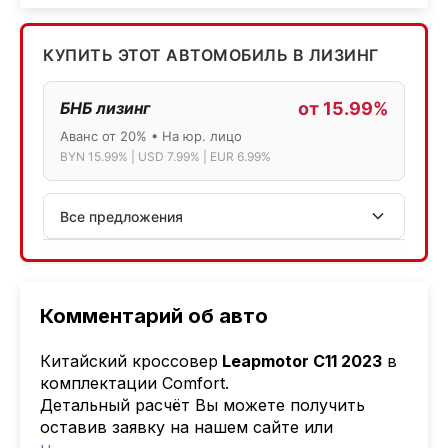
КУПИТЬ ЭТОТ АВТОМОБИЛЬ В ЛИЗИНГ
БНБ лизинг
от 15.99%
Аванс от 20% • На юр. лицо
BYN 15.99% | USD 7.99% | EUR 6.99%
Все предложения
АСБ лизинг
Физ.лица: 13.75% → 14.75% | Юр.лица: 16%
Программа "Топ" для электромобилей
Комментарий об авто
МТБанк
Китайский кроссовер
Leapmotor C11 2023
в
Лизинг: BYN 17% | USD 7.99% | EUR 6.99%
комплектации Comfort.
Также доступен кредит "Проще простого" 18.9%
Детальный расчёт Вы можете получить
оставив заявку на нашем сайте или
Активлизиг