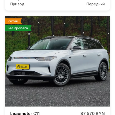
Привод:
Передний
Китай
Без пробега
Leapmotor
C11
87 570 BYN