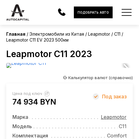
Китай
ПОДОБРАТЬ АВТО
Без пробега
Главная
Электромобили из Китая
Leapmotor
C11
Leapmotor C11 EV 2023 500км
АВТОМОБИЛИ
Leapmotor C11 2023
ЭЛЕКТРОМОБИЛИ
В НАЛИЧИИ
💱 Калькулятор валют (справочно)
МОТОЦИКЛЫ
?
Цена под ключ
Под заказ
УСЛУГИ
74 934 BYN
ЛИЗИНГ
Марка
Leapmotor
НОВОСТИ
Модель
C11
Комплектация
Comfort