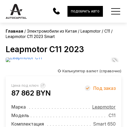
Китай
ПОДОБРАТЬ АВТО
Без пробега
Главная
Электромобили из Китая
Leapmotor
C11
Leapmotor C11 2023 Smart
АВТОМОБИЛИ
Leapmotor C11 2023
ЭЛЕКТРОМОБИЛИ
В НАЛИЧИИ
💱 Калькулятор валют (справочно)
МОТОЦИКЛЫ
?
Цена под ключ
Под заказ
УСЛУГИ
87 862 BYN
ЛИЗИНГ
Марка
Leapmotor
НОВОСТИ
Модель
C11
Комплектация
Smart 650