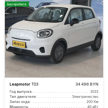
Без пробега
Leapmotor
T03
34 496 BYN
Год выпуска:
2023
Тип двигателя:
Электричество
Запас хода:
200 Км
Мощность:
40 кВт