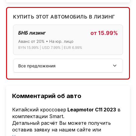
КУПИТЬ ЭТОТ АВТОМОБИЛЬ В ЛИЗИНГ
БНБ лизинг
от 15.99%
Аванс от 20% • На юр. лицо
BYN 15.99% | USD 7.99% | EUR 6.99%
Все предложения
АСБ лизинг
Физ.лица: 13.75% → 14.75% | Юр.лица: 16%
Программа "Топ" для электромобилей
Комментарий об авто
МТБанк
Китайский кроссовер
Leapmotor C11 2023
в
Лизинг: BYN 17% | USD 7.99% | EUR 6.99%
комплектации Smart.
Также доступен кредит "Проще простого" 18.9%
Детальный расчёт Вы можете получить
оставив заявку на нашем сайте или
Активлизиг