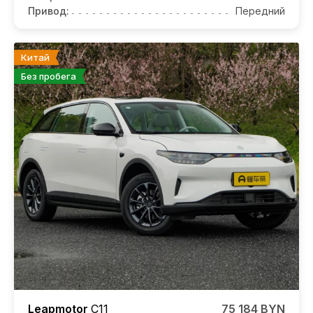
Привод:
Передний
Китай
Без пробега
Leapmotor
C11
75 184 BYN