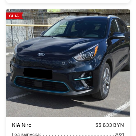
США
KIA
Niro
55 833 BYN
Год выпуска:
2021