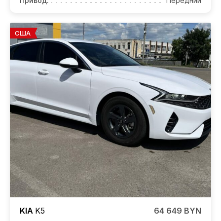
Привод:
Передний
США
KIA
K5
64 649 BYN