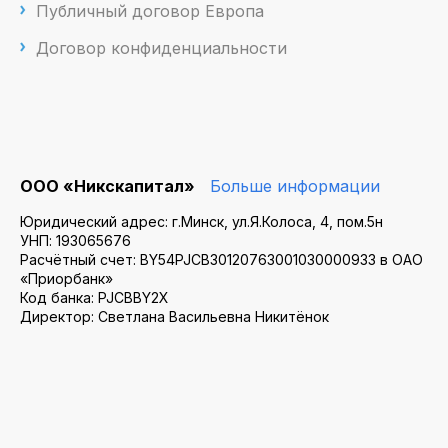
Публичный договор Европа
Договор конфиденциальности
ООО «Никскапитал»
Больше информации
Юридический адрес: г.Минск, ул.Я.Колоса, 4, пом.5н
УНП: 193065676
Расчётный счет: BY54PJCB30120763001030000933 в ОАО
«Приорбанк»
Код банка: PJCBBY2X
Директор: Светлана Васильевна Никитёнок