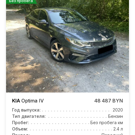
Без пробега
KIA
Optima IV
48 487 BYN
Год выпуска:
2020
Тип двигателя:
Бензин
Пробег:
Без пробега км
Объем:
2.4 л