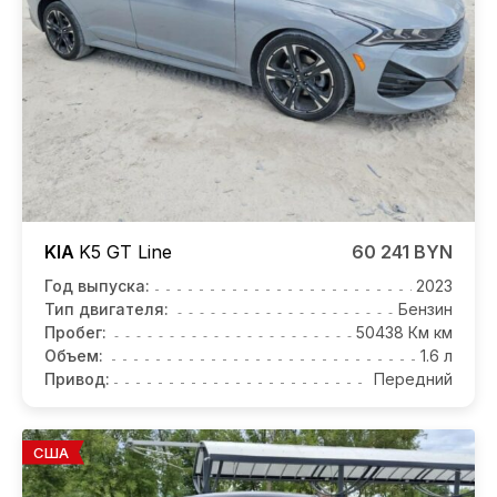
KIA
K5
GT Line
60 241 BYN
Год выпуска:
2023
Тип двигателя:
Бензин
Пробег:
50438 Км км
Объем:
1.6 л
Привод:
Передний
США