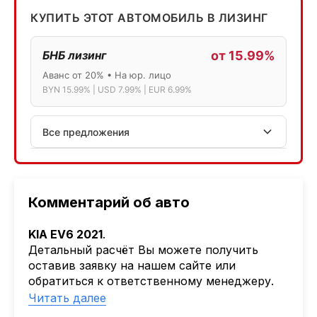
КУПИТЬ ЭТОТ АВТОМОБИЛЬ В ЛИЗИНГ
БНБ лизинг
от 15.99%
Аванс от 20% • На юр. лицо
BYN 15.99% | USD 7.99% | EUR 6.99%
Все предложения
АСБ лизинг
Физ.лица: 13.75% → 14.75% | Юр.лица: 16%
Программа "Топ" для электромобилей
Комментарий об авто
МТБанк
KIA EV6 2021
.
Лизинг: BYN 17% | USD 7.99% | EUR 6.99%
Детальный расчёт Вы можете получить
Также доступен кредит "Проще простого" 18.9%
оставив заявку на нашем сайте или
обратиться к ответственному менеджеру.
Активлизиг
Наша компания
AutoCapital
помогает
Читать далее
Индивидуальные условия по сделкам
Клиентам привезти авто из Америки,
ДВС из Европы/Кореи/Китая, авто из США