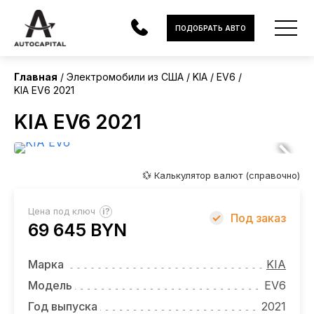
США
ПОДОБРАТЬ АВТО
Главная
Электромобили из США
KIA
EV6
KIA EV6 2021
АВТОМОБИЛИ
KIA EV6 2021
ЭЛЕКТРОМОБИЛИ
В НАЛИЧИИ
💱 Калькулятор валют (справочно)
МОТОЦИКЛЫ
?
Цена под ключ
Под заказ
УСЛУГИ
69 645 BYN
ЛИЗИНГ
Марка
KIA
НОВОСТИ
Модель
EV6
Год выпуска
2021