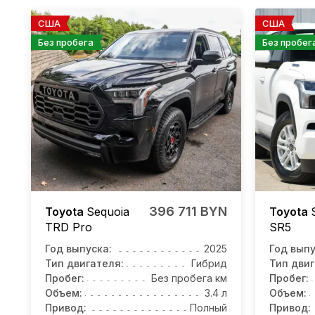
США
США
Без пробега
Без пробег
396 711 BYN
Toyota
Sequoia
Toyota
TRD Pro
SR5
Год выпуска:
2025
Год выпу
Тип двигателя:
Гибрид
Тип двиг
Пробег:
Без пробега км
Пробег:
Объем:
3.4 л
Объем:
Привод:
Полный
Привод: