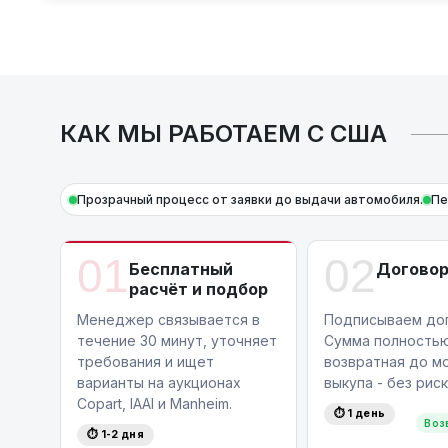
отделки, инженерная точность и продума
комфорта и роскоши. Вы по достоинству о
современные решения и внушительный наб
комплектация XLE Premium. Эта модель ст
комфорта, обеспечивая удобство и безопа
КАК МЫ РАБОТАЕМ С США
А благодаря репутации
Toyota
как одного 
быть уверены — каждая деталь автомобиля
долговечности.
Прозрачный процесс от заявки до выдачи автомобиля.
Пе
Также, для граждан Республики Беларусь
нового автомобиля в
лизинг
на выгодных ус
Узнайте точную цену или оставьте заявку 
01
02
Бесплатный
Догово
+375 (29) 689 20 20
.
расчёт и подбор
Менеджер связывается в
Подписываем дог
течение 30 минут, уточняет
Сумма полность
требования и ищет
возвратная до м
варианты на аукционах
выкупа - без риск
Copart, IAAI и Manheim.
⏱ 1 день
Воз
⏱ 1-2 дня