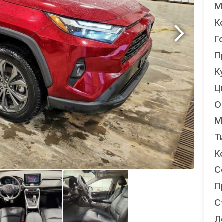
М
К
Г
П
К
Ц
О
М
Т
К
С
П
С
Л