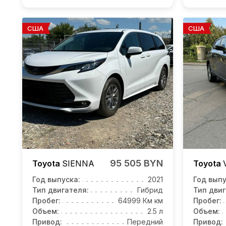
США
США
95 505 BYN
Toyota
SIENNA
Toyota
Год выпуска:
2021
Год выпу
Тип двигателя:
Гибрид
Тип двиг
Пробег:
64999 Км км
Пробег:
Объем:
2.5 л
Объем:
Привод:
Передний
Привод: