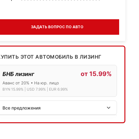
ЗАДАТЬ ВОПРОС ПО АВТО
КУПИТЬ ЭТОТ АВТОМОБИЛЬ В ЛИЗИНГ
от 15.99%
БНБ лизинг
Аванс от 20% • На юр. лицо
BYN 15.99% | USD 7.99% | EUR 6.99%
Все предложения
АСБ лизинг
Физ.лица: 13.75% → 14.75% | Юр.лица: 16%
Программа "Топ" для электромобилей