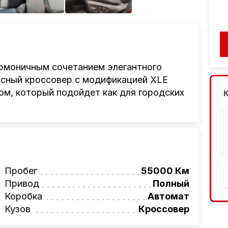
рмоничным сочетанием элегантного
асный кроссовер с модификацией XLE
ом, который подойдет как для городских
 Выпущенный в 2022 году, он успел пройти
оженность и готовность к новым
бензиновым двигателем мощностью
218
этот автомобиль предоставляет
 вождения. Полный привод гарантирует
Пробег
55000 Км
юбых дорогах, будь то скоростное шоссе
Привод
Полный
ыщенный красный цвет подчеркивает
Коробка
Автомат
 автомобилю выразительности.
Кузов
Кроссовер
х премиального уровня. Материалы