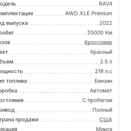
одель
RAV4
омплектация
AWD XLE Premium
од выпуска
2022
робег
55000 Км
узов
Кроссовер
вет
Красный
бъем
2.5 л
ощность
218 л.с
ип топлива
Бензин
оробка
Автомат
остояние
С пробегом
ривод
Полный
трана продажи
США
окация
Минск