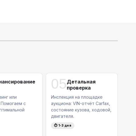
МТБанк
Лизинг: BYN 17% | USD 7.99% | EUR 6.99%
Также доступен кредит "Проще простого" 18.9%
Активлизиг
Индивидуальные условия по сделкам
ДВС из Европы/Кореи/Китая, авто из США
А-лизинг
0% аванс (клиенты Альфы) | от 10% (остальные)
Работаем точечно по специальным сделкам
05
нансирование
Детальная
проверка
зинг или
Инспекция на площадке
 Помогаем с
аукциона: VIN-отчёт Carfax,
птимальной
состояние кузова, ходовой,
двигателя.
⏱ 1-3 дня