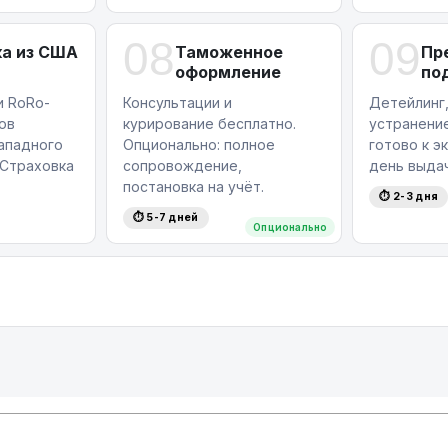
08
09
а из США
Таможенное
Пр
оформление
по
и RoRo-
Консультации и
Детейлинг,
ов
курирование бесплатно.
устранение
западного
Опционально: полное
готово к э
Страховка
сопровождение,
день выдач
постановка на учёт.
⏱ 2-3 дня
⏱ 5-7 дней
Опционально