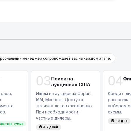
нная эргономика создают атмосферу
цените просторный интерьер,
ор функций, который предлагает
анет вашей персональной зоной
сность в любой поездке.
из самых надежных брендов, вы можете
 создана с вниманием к качеству и
рсональный менеджер сопровождает вас на каждом этапе.
 предоставляется возможность покупки
ловиях.
на тест-драйв прямо сейчас. Звоните:
03
04
р
Поиск на
Фи
аукционах США
овор.
Ищем на аукционах Copart,
Кредит, ли
ю
IAAI, Manheim. Доступ к
рассрочка.
омента
тысячам лотов ежедневно.
выбором о
ов.
При необходимости -
схемы.
частные дилеры.
⏱ 1-2 дня
вратная сумма
⏱ 3-7 дней