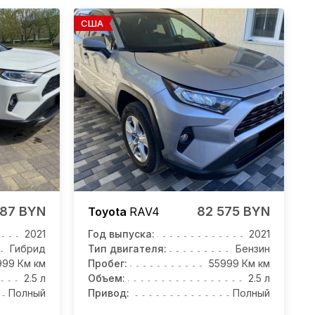
США
987 BYN
82 575 BYN
Toyota
RAV4
2021
Год выпуска:
2021
Гибрид
Тип двигателя:
Бензин
999 Км км
Пробег:
55999 Км км
2.5 л
Объем:
2.5 л
Полный
Привод:
Полный