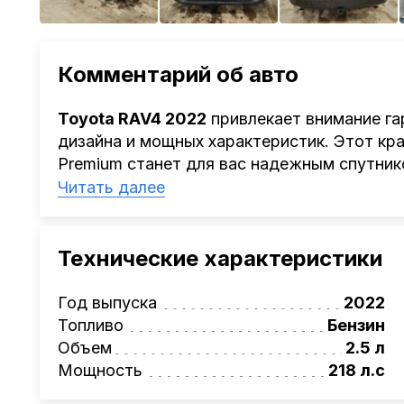
Комментарий об авто
Toyota RAV4 2022
привлекает внимание га
дизайна и мощных характеристик. Этот кр
Premium станет для вас надежным спутник
дорог, так и для путешествий по природе.
Читать далее
всего 55 000 км, что подчеркивает его ух
свершениям.
Оснащенный экономичным 2.5-литровым 
Технические характеристики
л.с.
и автоматической коробкой передач, 
динамичное управление и удовольствие от
Год выпуска
2022
высокую проходимость и уверенность на л
Топливо
Бензин
или извилистая проселочная тропа. А нас
Объем
2.5 л
индивидуальность владельца и добавляет
Мощность
218 л.с
Салон Toyota выполнен в лучших традиция