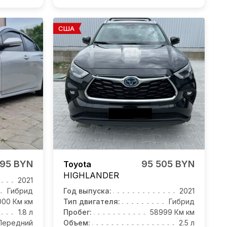
США
895 BYN
95 505 BYN
Toyota
HIGHLANDER
2021
Гибрид
Год выпуска:
2021
000 Км км
Тип двигателя:
Гибрид
1.8 л
Пробег:
58999 Км км
Передний
Объем:
2.5 л