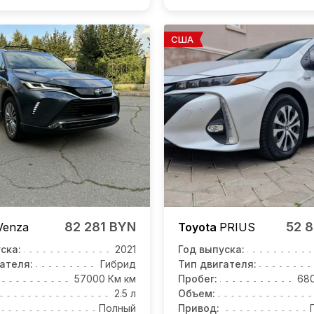
США
82 281 BYN
52 
Venza
Toyota
PRIUS
ска:
2021
Год выпуска:
ателя:
Гибрид
Тип двигателя:
57000 Км км
Пробег:
68
2.5 л
Объем:
Полный
Привод: