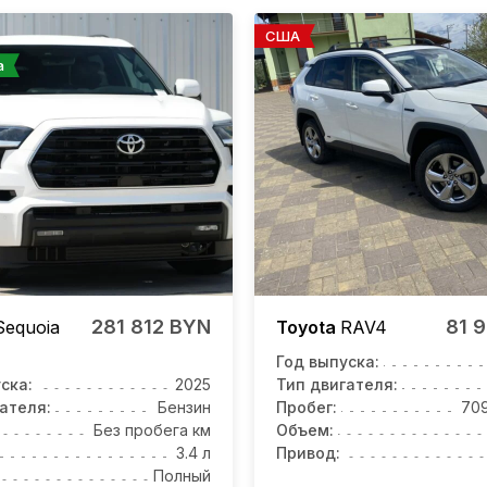
США
а
281 812 BYN
81 
Sequoia
Toyota
RAV4
Год выпуска:
ска:
2025
Тип двигателя:
ателя:
Бензин
Пробег:
70
Без пробега км
Объем:
3.4 л
Привод:
Полный