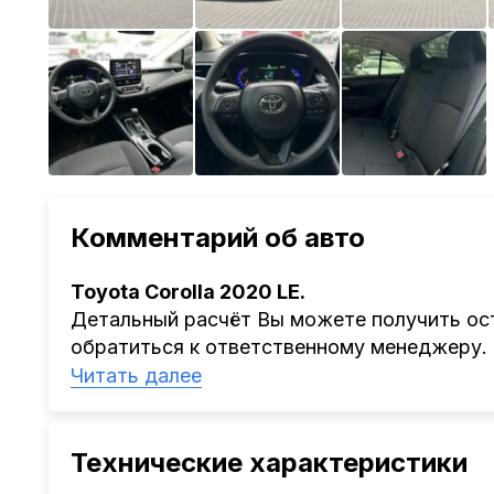
Комментарий об авто
Toyota Corolla 2020 LE.
Детальный расчёт Вы можете получить ост
обратиться к ответственному менеджеру.
Наша компания
AutoCapital
помогает Клиен
Читать далее
Китая, Кореи, ОАЭ.
Мы оказываем полный спектр услуг: поиск 
проверка автомобиля, полное документал
Технические характеристики
растаможке. Экономьте свое время и день