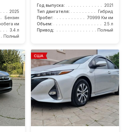
Год выпуска:
2021
2025
Тип двигателя:
Гибрид
Бензин
Пробег:
70999 Км км
робега км
Объем:
2.5 л
3.4 л
Привод:
Полный
Полный
США