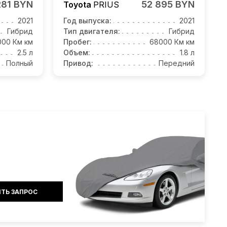
281 BYN
52 895 BYN
Toyota
PRIUS
2021
Год выпуска:
2021
Гибрид
Тип двигателя:
Гибрид
000 Км км
Пробег:
68000 Км км
2.5 л
Объем:
1.8 л
Полный
Привод:
Передний