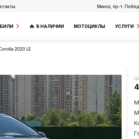
нтакты
Минск, пр-т. Побе
ОБИЛИ
В НАЛИЧИИ
МОТОЦИКЛЫ
УСЛУГИ
Corolla 2020 LE
Ц
4
М
М
К
Г