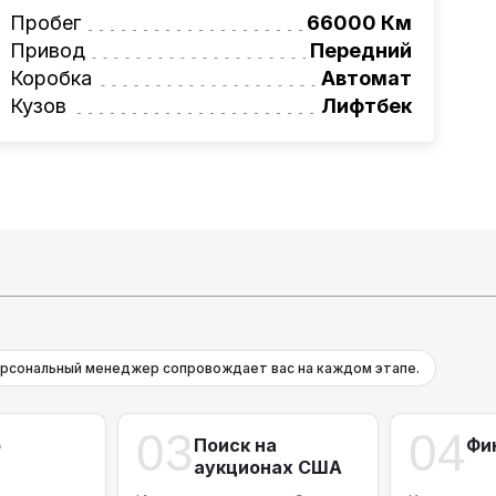
вая программа на НОВЫЕ автомобили.
Пробег
66000 Км
омеру:
+375 (29) 689-20-20
Привод
Передний
фессионалам!
Коробка
Автомат
онта и с небольшими повреждениями.
Кузов
Лифтбек
рсональный менеджер сопровождает вас на каждом этапе.
03
04
р
Поиск на
Фи
аукционах США