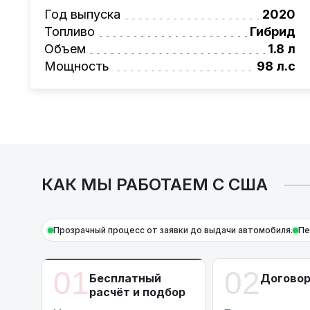
Также, для граждан РБ действует
лизинго
Год выпуска
2020
Условия и подробности можно узнать по н
Топливо
Гибрид
AutoCapital
– просто доверьте работу про
Объем
1.8 л
*Цена автомобиля указана без учета рем
Мощность
98 л.с
КАК МЫ РАБОТАЕМ С США
Прозрачный процесс от заявки до выдачи автомобиля.
Пе
01
02
Бесплатный
Догово
расчёт и подбор