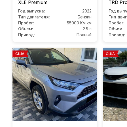
XLE Premium
TRD Pr
Год выпуска:
2022
Год выпу
Тип двигателя:
Бензин
Тип двиг
Пробег:
55000 Км км
Пробег:
Объем:
2.5 л
Объем:
Привод:
Полный
Привод:
США
США