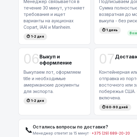
Менеджер связывается в
Подписываем дог
течение 30 минут, уточняет
Сумма полность
требования и ищет
возвратная до м
варианты на аукционах
выкупа - без риск
Copart, IAAI и Manheim.
⏱ 1 день
Воз
⏱ 1-2 дня
06
07
Выкуп и
Доставк
оформление
Выкупаем лот, оформляем
Контейнерная ил
title и необходимые
отправка из порт
американские документы
восточного или 
для экспорта.
побережья США. 
включена.
⏱ 1-2 дня
⏱ 60-90 дней
Остались вопросы по доставке?
📞
Менеджер ответит за 15 минут ·
+375 (29) 689-20-20