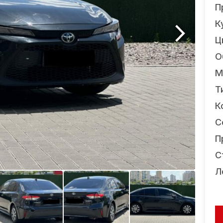
П
К
Ц
О
М
Т
К
С
П
С
Л