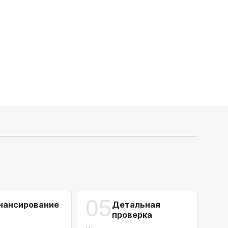
Активлизиг
Индивидуальные условия по сделкам
ДВС из Европы/Кореи/Китая, авто из США
А-лизинг
0% аванс (клиенты Альфы) | от 10% (остальные)
Работаем точечно по специальным сделкам
05
нансирование
Детальная
проверка