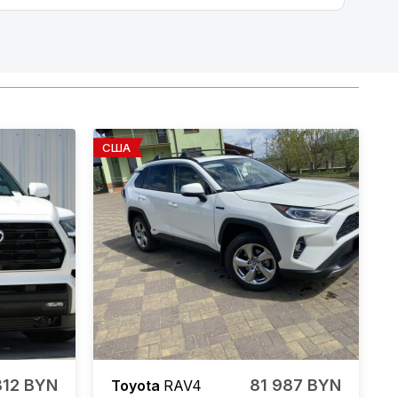
США
812 BYN
81 987 BYN
Toyota
RAV4