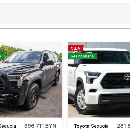
США
а
Без пробега
396 711 BYN
281 
Sequoia
Toyota
Sequoia