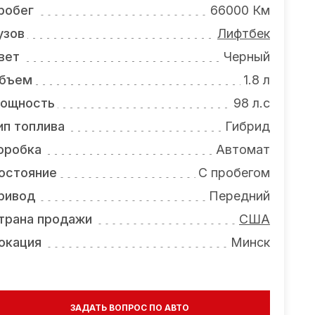
робег
66000 Км
узов
Лифтбек
вет
Черный
бъем
1.8 л
ощность
98 л.с
ип топлива
Гибрид
оробка
Автомат
остояние
С пробегом
ривод
Передний
трана продажи
США
окация
Минск
ЗАДАТЬ ВОПРОС ПО АВТО