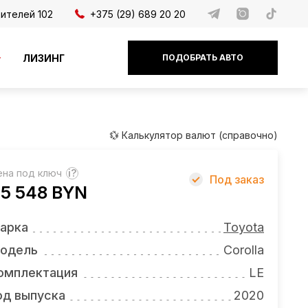
дителей 102
+375 (29) 689 20 20
ЛИЗИНГ
ПОДОБРАТЬ АВТО
💱 Калькулятор валют (справочно)
ена под ключ
?
Под заказ
5 548 BYN
арка
Toyota
одель
Corolla
омплектация
LE
од выпуска
2020