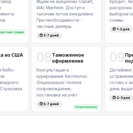
овор.
Ищем на аукционах Copart,
Кредит, ли
ю
IAAI, Manheim. Доступ к
рассрочка.
омента
тысячам лотов ежедневно.
выбором о
ов.
При необходимости -
схемы.
частные дилеры.
⏱ 1-2 дня
вратная сумма
⏱ 3-7 дней
08
09
а из США
Таможенное
Пр
оформление
по
и RoRo-
Консультации и
Детейлинг,
ов
курирование бесплатно.
устранение
западного
Опционально: полное
готово к э
Страховка
сопровождение,
день выдач
постановка на учёт.
⏱ 2-3 дня
⏱ 5-7 дней
Опционально