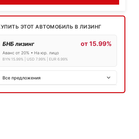
КУПИТЬ ЭТОТ АВТОМОБИЛЬ В ЛИЗИНГ
от 15.99%
БНБ лизинг
Аванс от 20% • На юр. лицо
BYN 15.99% | USD 7.99% | EUR 6.99%
Все предложения
АСБ лизинг
Физ.лица: 13.75% → 14.75% | Юр.лица: 16%
Программа "Топ" для электромобилей
МТБанк
Лизинг: BYN 17% | USD 7.99% | EUR 6.99%
Также доступен кредит "Проще простого" 18.9%