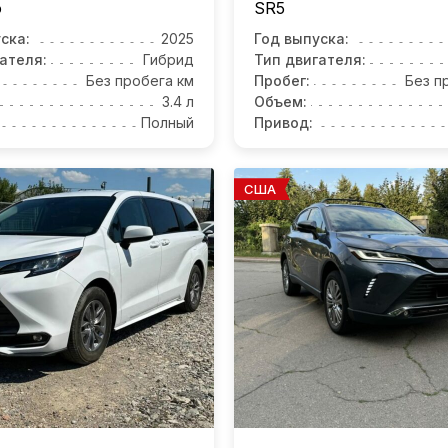
o
SR5
ска:
2025
Год выпуска:
ателя:
Гибрид
Тип двигателя:
Без пробега км
Пробег:
Без п
3.4 л
Объем:
Полный
Привод:
США