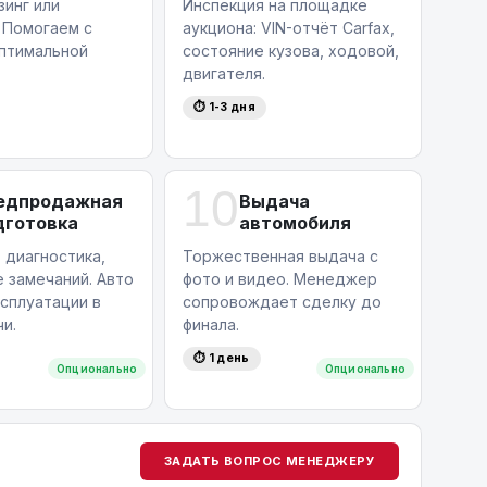
зинг или
Инспекция на площадке
 Помогаем с
аукциона: VIN-отчёт Carfax,
птимальной
состояние кузова, ходовой,
двигателя.
⏱ 1-3 дня
10
едпродажная
Выдача
дготовка
автомобиля
 диагностика,
Торжественная выдача с
 замечаний. Авто
фото и видео. Менеджер
ксплуатации в
сопровождает сделку до
и.
финала.
⏱ 1 день
Опционально
Опционально
ЗАДАТЬ ВОПРОС МЕНЕДЖЕРУ