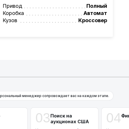
вая программа на НОВЫЕ автомобили.
Привод
Полный
омеру:
+375 (29) 689-20-20
Коробка
Автомат
фессионалам!
Кузов
Кроссовер
онта и с небольшими повреждениями.
рсональный менеджер сопровождает вас на каждом этапе.
03
04
р
Поиск на
Фи
аукционах США