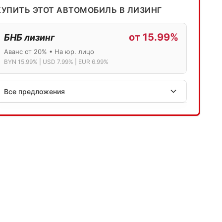
КУПИТЬ ЭТОТ АВТОМОБИЛЬ В ЛИЗИНГ
от 15.99%
БНБ лизинг
Аванс от 20% • На юр. лицо
BYN 15.99% | USD 7.99% | EUR 6.99%
Все предложения
АСБ лизинг
Физ.лица: 13.75% → 14.75% | Юр.лица: 16%
Программа "Топ" для электромобилей
МТБанк
Лизинг: BYN 17% | USD 7.99% | EUR 6.99%
Также доступен кредит "Проще простого" 18.9%
Активлизиг
Индивидуальные условия по сделкам
ДВС из Европы/Кореи/Китая, авто из США