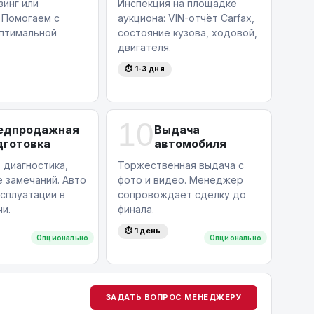
зинг или
Инспекция на площадке
 Помогаем с
аукциона: VIN-отчёт Carfax,
птимальной
состояние кузова, ходовой,
двигателя.
⏱ 1-3 дня
10
едпродажная
Выдача
дготовка
автомобиля
 диагностика,
Торжественная выдача с
 замечаний. Авто
фото и видео. Менеджер
ксплуатации в
сопровождает сделку до
и.
финала.
⏱ 1 день
Опционально
Опционально
ЗАДАТЬ ВОПРОС МЕНЕДЖЕРУ