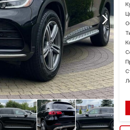
К
Ц
О
Т
К
С
П
С
Л