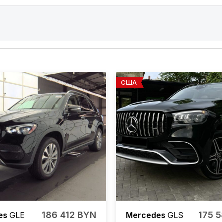
США
186 412 BYN
175 
es
GLE
Mercedes
GLS