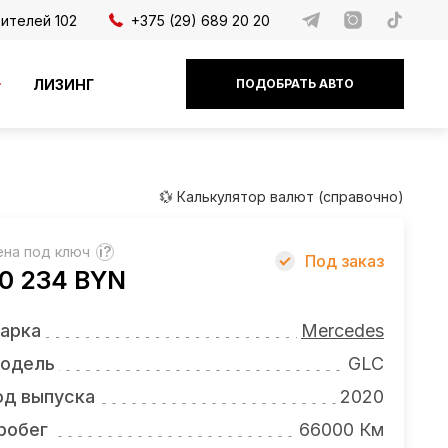
дителей 102
+375 (29) 689 20 20
ЛИЗИНГ
ПОДОБРАТЬ АВТО
💱 Калькулятор валют (справочно)
ена под ключ
?
Под заказ
0 234 BYN
арка
Mercedes
одель
GLC
од выпуска
2020
робег
66000 Км