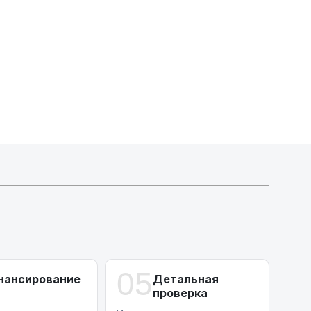
А-лизинг
0% аванс (клиенты Альфы) | от 10% (остальные)
Работаем точечно по специальным сделкам
05
нансирование
Детальная
проверка