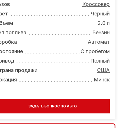
узов
Кроссовер
вет
Черный
бъем
2.0 л
ип топлива
Бензин
оробка
Автомат
остояние
С пробегом
ривод
Полный
трана продажи
США
окация
Минск
ЗАДАТЬ ВОПРОС ПО АВТО