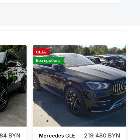
США
Без пробега
584 BYN
219 480 BYN
Mercedes
GLE