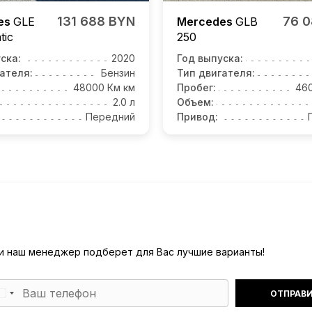
131 688 BYN
76 
es
GLE
Mercedes
GLB
tic
250
ска:
2020
Год выпуска:
ателя:
Бензин
Тип двигателя:
48000 Км км
Пробег:
46
2.0 л
Объем:
Передний
Привод:
) и наш менеджер подберет для Вас лучшие варианты!