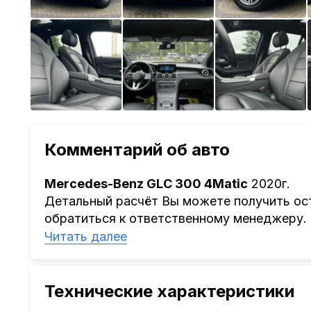
Комментарий об авто
Mercedes-Benz GLС 300 4Matic
2020г.
Детальный расчёт Вы можете получить ост
обратиться к ответственному менеджеру.
Наша компания
AutoCapital
помогает Клиен
Читать далее
Китая, Кореи, ОАЭ.
Мы оказываем полный спектр услуг: поиск 
проверка автомобиля, полное документал
Технические характеристики
растаможке. Экономьте свое время и день