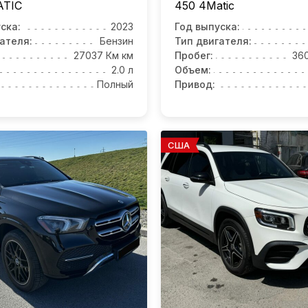
TIC
450 4Matic
ска:
2023
Год выпуска:
ателя:
Бензин
Тип двигателя:
27037 Км км
Пробег:
36
2.0 л
Объем:
Полный
Привод:
США