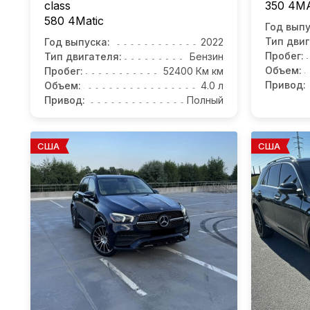
class
350
4MA
580 4Matic
Год выпу
Тип двиг
Год выпуска:
2022
Пробег:
Тип двигателя:
Бензин
Объем:
Пробег:
52400 Км км
Привод:
Объем:
4.0 л
Привод:
Полный
США
США