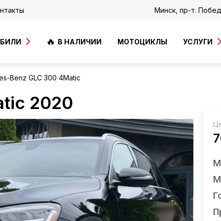
нтакты
Минск, пр-т. Побе
ОБИЛИ
В НАЛИЧИИ
МОТОЦИКЛЫ
УСЛУГИ
es-Benz GLС 300 4Matic
tic 2020
Ц
7
М
М
Г
П