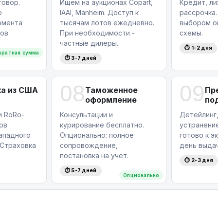
овор.
Ищем на аукционах Copart,
Кредит, ли
ю
IAAI, Manheim. Доступ к
рассрочка.
омента
тысячам лотов ежедневно.
выбором о
ов.
При необходимости -
схемы.
частные дилеры.
⏱ 1-2 дня
вратная сумма
⏱ 3-7 дней
08
09
а из США
Таможенное
Пр
оформление
по
и RoRo-
Консультации и
Детейлинг,
ов
курирование бесплатно.
устранение
западного
Опционально: полное
готово к э
Страховка
сопровождение,
день выдач
постановка на учёт.
⏱ 2-3 дня
⏱ 5-7 дней
Опционально