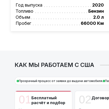
Также, для граждан РБ действует
лизинго
Год выпуска
2020
Условия и подробности можно узнать по н
Топливо
Бензин
AutoCapital
– просто доверьте работу про
Объем
2.0 л
*Цена автомобиля указана без учета рем
Пробег
66000 Км
КАК МЫ РАБОТАЕМ С США
Прозрачный процесс от заявки до выдачи автомобиля.
Пе
01
02
Бесплатный
Догово
расчёт и подбор