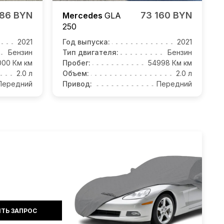
086 BYN
73 160 BYN
Mercedes
GLA
250
2021
Год выпуска:
2021
Бензин
Тип двигателя:
Бензин
000 Км км
Пробег:
54998 Км км
2.0 л
Объем:
2.0 л
Передний
Привод:
Передний