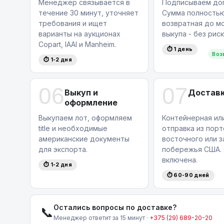
Менеджер связывается в
Подписываем дог
течение 30 минут, уточняет
Сумма полность
требования и ищет
возвратная до м
варианты на аукционах
выкупа - без риск
Copart, IAAI и Manheim.
⏱ 1 день
Воз
⏱ 1-2 дня
06
07
Выкуп и
Доставк
оформление
Выкупаем лот, оформляем
Контейнерная ил
title и необходимые
отправка из порт
американские документы
восточного или 
для экспорта.
побережья США. 
включена.
⏱ 1-2 дня
⏱ 60-90 дней
Остались вопросы по доставке?
📞
Менеджер ответит за 15 минут ·
+375 (29) 689-20-20