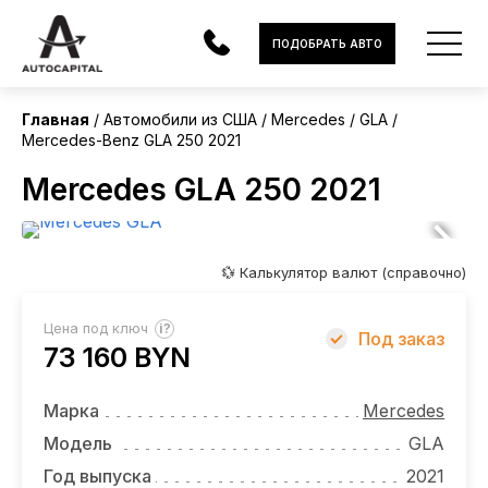
США
ПОДОБРАТЬ АВТО
Главная
Автомобили из США
Mercedes
GLA
Mercedes-Benz GLA 250 2021
АВТОМОБИЛИ
Mercedes GLA 250 2021
ЭЛЕКТРОМОБИЛИ
В НАЛИЧИИ
💱 Калькулятор валют (справочно)
МОТОЦИКЛЫ
?
Цена под ключ
Под заказ
УСЛУГИ
73 160 BYN
ЛИЗИНГ
Марка
Mercedes
НОВОСТИ
Модель
GLA
Год выпуска
2021