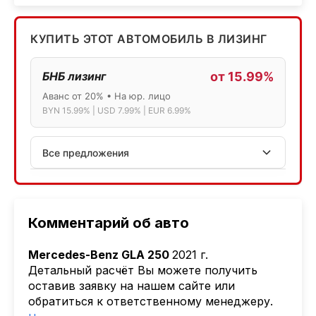
КУПИТЬ ЭТОТ АВТОМОБИЛЬ В ЛИЗИНГ
БНБ лизинг
от 15.99%
Аванс от 20% • На юр. лицо
BYN 15.99% | USD 7.99% | EUR 6.99%
Все предложения
АСБ лизинг
Физ.лица: 13.75% → 14.75% | Юр.лица: 16%
Программа "Топ" для электромобилей
Комментарий об авто
МТБанк
Mercedes-Benz GLA 250
2021 г.
Лизинг: BYN 17% | USD 7.99% | EUR 6.99%
Детальный расчёт Вы можете получить
Также доступен кредит "Проще простого" 18.9%
оставив заявку на нашем сайте или
обратиться к ответственному менеджеру.
Активлизиг