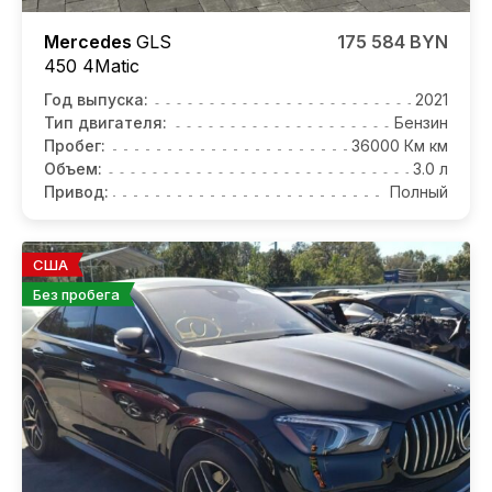
Mercedes
GLS
175 584 BYN
450 4Matic
Год выпуска:
2021
Тип двигателя:
Бензин
Пробег:
36000 Км км
Объем:
3.0 л
Привод:
Полный
США
Без пробега