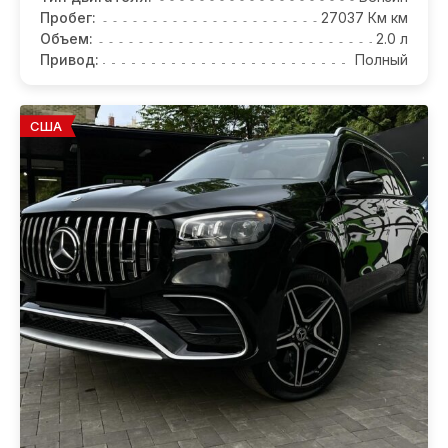
Пробег:
27037 Км км
Объем:
2.0 л
Привод:
Полный
США