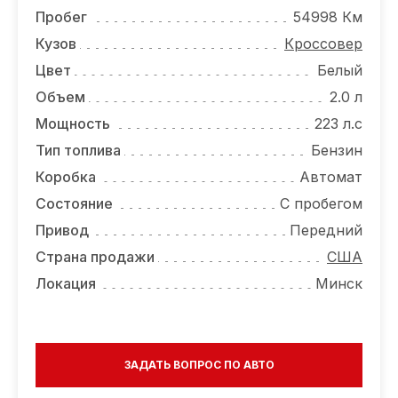
ОТЗЫВЫ
Пробег
54998 Км
ВАКАНСИИ
Кузов
Кроссовер
Цвет
Белый
О КОМПАНИИ
Объем
2.0 л
КОНТАКТЫ
Мощность
223 л.с
Тип топлива
Бензин
Коробка
Автомат
Состояние
С пробегом
Привод
Передний
Страна продажи
США
Локация
Минск
ЗАДАТЬ ВОПРОС ПО АВТО