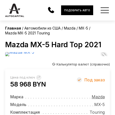
США
ПОДОБРАТЬ АВТО
Главная
Автомобили из США
Mazda
MX-5
Mazda MX-5 2021 Touring
АВТОМОБИЛИ
Mazda MX-5 Hard Top 2021
ЭЛЕКТРОМОБИЛИ
В НАЛИЧИИ
💱 Калькулятор валют (справочно)
МОТОЦИКЛЫ
?
Цена под ключ
Под заказ
УСЛУГИ
58 968 BYN
ЛИЗИНГ
Марка
Mazda
НОВОСТИ
Модель
MX-5
Комплектация
Touring