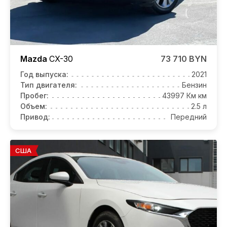
Mazda
CX-30
73 710 BYN
Год выпуска:
2021
Тип двигателя:
Бензин
Пробег:
43997 Км км
Объем:
2.5 л
Привод:
Передний
США