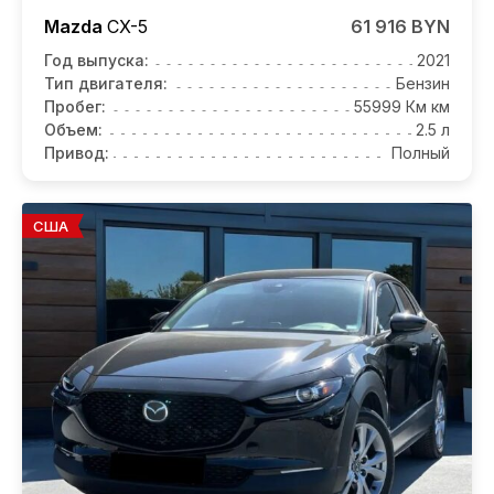
Mazda
CX-5
61 916 BYN
Год выпуска:
2021
Тип двигателя:
Бензин
Пробег:
55999 Км км
Объем:
2.5 л
Привод:
Полный
США