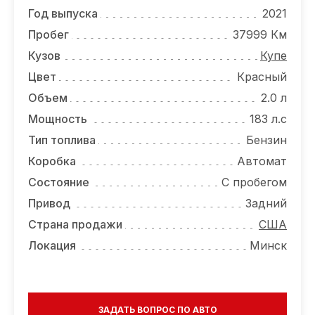
ОТЗЫВЫ
Год выпуска
2021
ВАКАНСИИ
Пробег
37999 Км
Кузов
Купе
О КОМПАНИИ
Цвет
Красный
КОНТАКТЫ
Объем
2.0 л
Мощность
183 л.с
Тип топлива
Бензин
Коробка
Автомат
Состояние
С пробегом
Привод
Задний
Страна продажи
США
Локация
Минск
ЗАДАТЬ ВОПРОС ПО АВТО