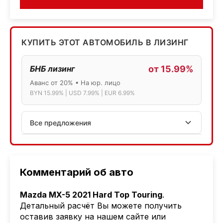
КУПИТЬ ЭТОТ АВТОМОБИЛЬ В ЛИЗИНГ
БНБ лизинг
от 15.99%
Аванс от 20% • На юр. лицо
BYN 15.99% | USD 7.99% | EUR 6.99%
Все предложения
АСБ лизинг
Физ.лица: 13.75% → 14.75% | Юр.лица: 16%
Программа "Топ" для электромобилей
Комментарий об авто
МТБанк
Mazda MX-5 2021 Hard Top Touring
.
Лизинг: BYN 17% | USD 7.99% | EUR 6.99%
Детальный расчёт Вы можете получить
Также доступен кредит "Проще простого" 18.9%
оставив заявку на нашем сайте или