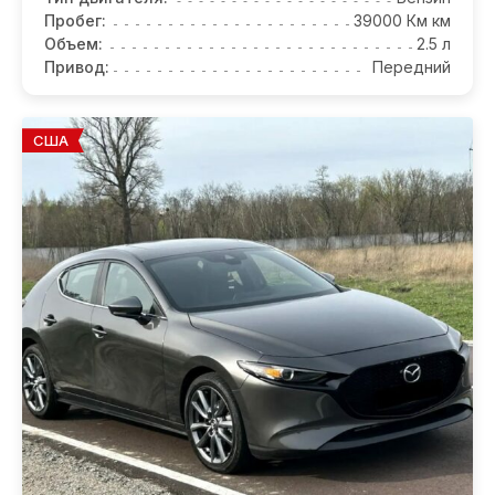
Пробег:
39000 Км км
Объем:
2.5 л
Привод:
Передний
США