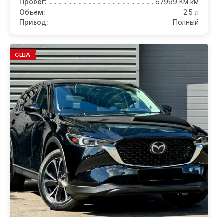
Пробег:
67999 Км км
Объем:
2.5 л
Привод:
Полный
США