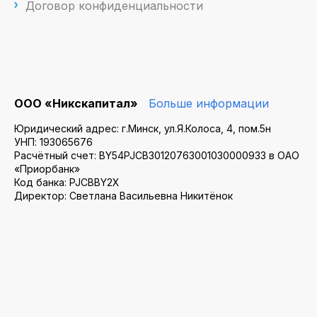
Договор конфиденциальности
ООО «Никскапитал»
Больше информации
Юридический адрес: г.Минск, ул.Я.Колоса, 4, пом.5н
УНП: 193065676
Расчётный счет: BY54PJCB30120763001030000933 в ОАО
«Приорбанк»
Код банка: PJCBBY2X
Директор: Светлана Васильевна Никитёнок