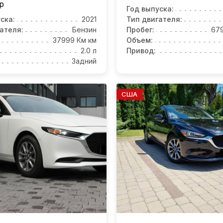
p
Год выпуска:
ска:
2021
Тип двигателя:
ателя:
Бензин
Пробег:
67
37999 Км км
Объем:
2.0 л
Привод:
Задний
США