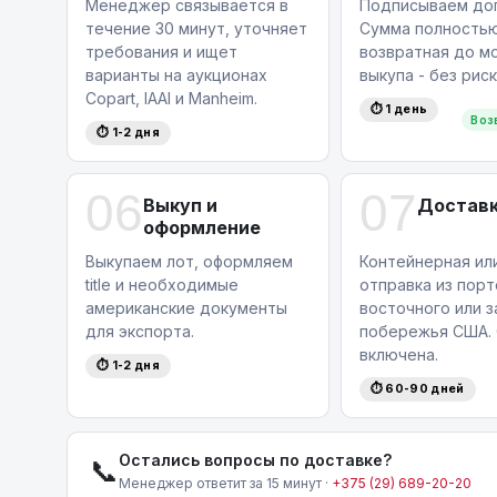
Менеджер связывается в
Подписываем дог
течение 30 минут, уточняет
Сумма полность
требования и ищет
возвратная до м
варианты на аукционах
выкупа - без риск
Copart, IAAI и Manheim.
⏱ 1 день
Воз
⏱ 1-2 дня
06
07
Выкуп и
Доставк
оформление
Выкупаем лот, оформляем
Контейнерная ил
title и необходимые
отправка из порт
американские документы
восточного или 
для экспорта.
побережья США. 
включена.
⏱ 1-2 дня
⏱ 60-90 дней
Остались вопросы по доставке?
📞
Менеджер ответит за 15 минут ·
+375 (29) 689-20-20