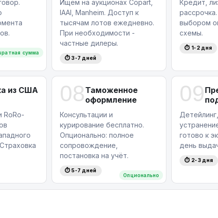
овор.
Ищем на аукционах Copart,
Кредит, ли
ю
IAAI, Manheim. Доступ к
рассрочка.
омента
тысячам лотов ежедневно.
выбором о
ов.
При необходимости -
схемы.
частные дилеры.
⏱ 1-2 дня
вратная сумма
⏱ 3-7 дней
08
09
а из США
Таможенное
Пр
оформление
по
и RoRo-
Консультации и
Детейлинг,
ов
курирование бесплатно.
устранение
западного
Опционально: полное
готово к э
Страховка
сопровождение,
день выдач
постановка на учёт.
⏱ 2-3 дня
⏱ 5-7 дней
Опционально