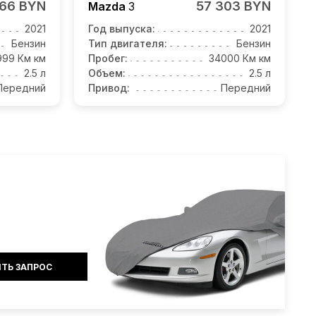
766 BYN
57 303 BYN
Mazda
3
2021
Год выпуска:
2021
Бензин
Тип двигателя:
Бензин
999 Км км
Пробег:
34000 Км км
2.5 л
Объем:
2.5 л
Передний
Привод:
Передний