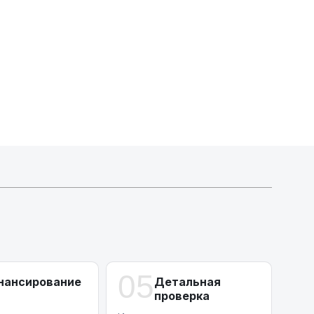
Активлизиг
Индивидуальные условия по сделкам
ДВС из Европы/Кореи/Китая, авто из США
А-лизинг
0% аванс (клиенты Альфы) | от 10% (остальные)
Работаем точечно по специальным сделкам
05
нансирование
Детальная
проверка