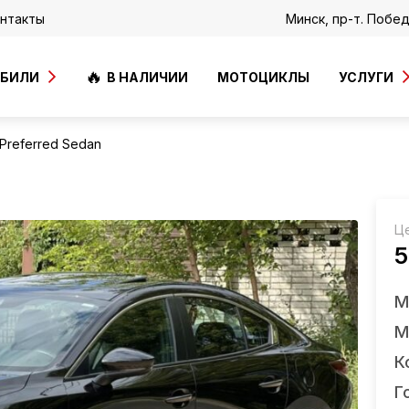
нтакты
Минск, пр-т. Побе
ОБИЛИ
В НАЛИЧИИ
МОТОЦИКЛЫ
УСЛУГИ
 Preferred Sedan
Ц
5
М
М
К
Г