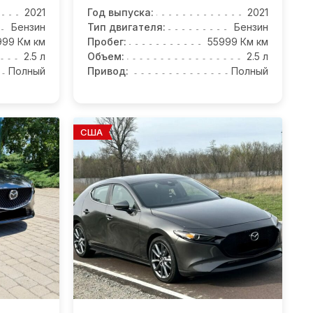
2021
Год выпуска:
2021
Бензин
Тип двигателя:
Бензин
999 Км км
Пробег:
55999 Км км
2.5 л
Объем:
2.5 л
Полный
Привод:
Полный
США