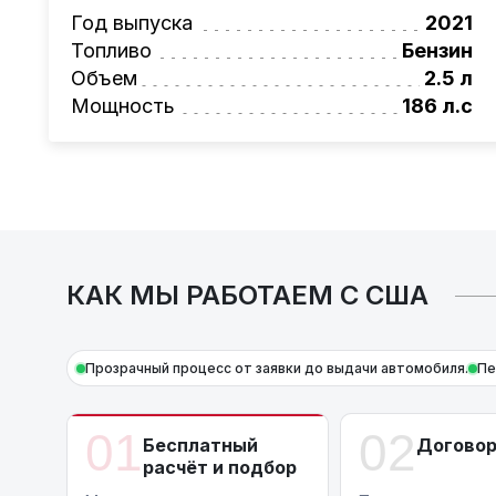
Также, для граждан РБ действует
лизинго
Год выпуска
2021
Условия и подробности можно узнать по н
Топливо
Бензин
AutoCapital
– просто доверьте работу про
Объем
2.5 л
*Цена автомобиля указана без учета рем
Мощность
186 л.с
КАК МЫ РАБОТАЕМ С США
Прозрачный процесс от заявки до выдачи автомобиля.
Пе
01
02
Бесплатный
Догово
расчёт и подбор