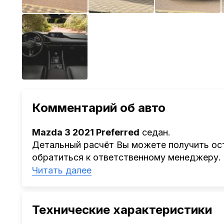
Комментарий об авто
Mazda 3 2021 Preferred
седан.
Детальный расчёт Вы можете получить ост
обратиться к ответственному менеджеру.
Наша компания
AutoCapital
помогает Клиен
Читать далее
Китая, Кореи, ОАЭ.
Мы оказываем полный спектр услуг: поиск 
проверка автомобиля, полное документал
Технические характеристики
растаможке. Экономьте свое время и день