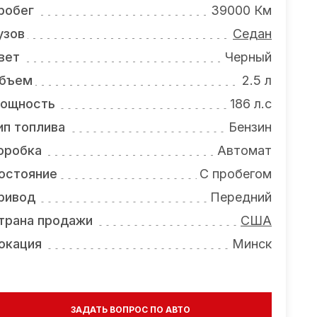
робег
39000 Км
узов
Седан
вет
Черный
бъем
2.5 л
ощность
186 л.с
ип топлива
Бензин
оробка
Автомат
остояние
С пробегом
ривод
Передний
трана продажи
США
окация
Минск
ЗАДАТЬ ВОПРОС ПО АВТО