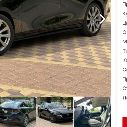
П
К
Ц
О
М
Т
К
С
П
С
Л