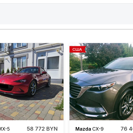
США
58 772 BYN
76 
MX-5
Mazda
CX-9