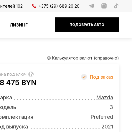
дителей 102
+375 (29) 689 20 20
ЛИЗИНГ
ПОДОБРАТЬ АВТО
💱 Калькулятор валют (справочно)
ена под ключ
?
Под заказ
8 475 BYN
арка
Mazda
одель
3
омплектация
Preferred
од выпуска
2021