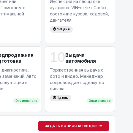
зинг или
Инспекция на площадке
 Помогаем с
аукциона: VIN-отчёт Carfax,
птимальной
состояние кузова, ходовой,
двигателя.
⏱ 1-3 дня
10
едпродажная
Выдача
дготовка
автомобиля
 диагностика,
Торжественная выдача с
 замечаний. Авто
фото и видео. Менеджер
ксплуатации в
сопровождает сделку до
и.
финала.
⏱ 1 день
Опционально
Опционально
ЗАДАТЬ ВОПРОС МЕНЕДЖЕРУ