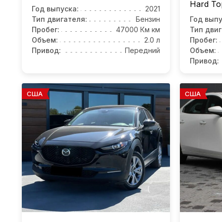
Hard To
Год выпуска:
2021
Тип двигателя:
Бензин
Год выпу
Пробег:
47000 Км км
Тип двиг
Объем:
2.0 л
Пробег:
Привод:
Передний
Объем:
Привод:
США
США