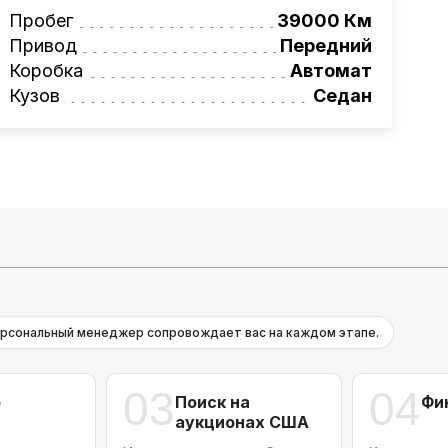
вая программа на НОВЫЕ автомобили.
Пробег
39000 Км
омеру:
+375 (29) 689-20-20
Привод
Передний
фессионалам!
Коробка
Автомат
онта и с небольшими повреждениями.
Кузов
Седан
рсональный менеджер сопровождает вас на каждом этапе.
03
04
р
Поиск на
Фи
аукционах США