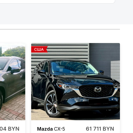
США
404 BYN
61 711 BYN
Mazda
CX-5