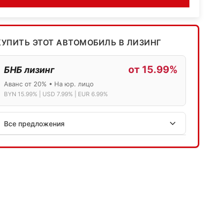
КУПИТЬ ЭТОТ АВТОМОБИЛЬ В ЛИЗИНГ
от 15.99%
БНБ лизинг
Аванс от 20% • На юр. лицо
BYN 15.99% | USD 7.99% | EUR 6.99%
Все предложения
АСБ лизинг
Физ.лица: 13.75% → 14.75% | Юр.лица: 16%
Программа "Топ" для электромобилей
МТБанк
Лизинг: BYN 17% | USD 7.99% | EUR 6.99%
Также доступен кредит "Проще простого" 18.9%