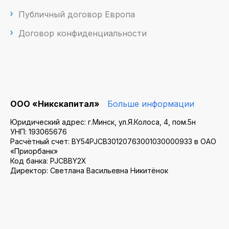
Публичный договор Европа
Договор конфиденциальности
ООО «Никскапитал»
Больше информации
Юридический адрес: г.Минск, ул.Я.Колоса, 4, пом.5н
УНП: 193065676
Расчётный счет: BY54PJCB30120763001030000933 в ОАО
«Приорбанк»
Код банка: PJCBBY2X
Директор: Светлана Васильевна Никитёнок