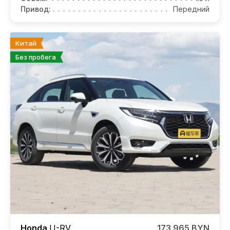
Привод:
Передний
Китай
Без пробега
Honda
U-RV
173 965 BYN