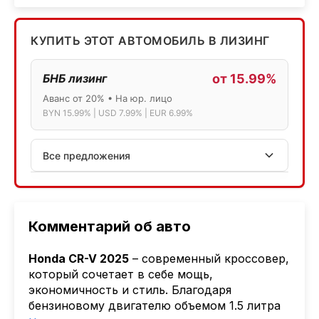
КУПИТЬ ЭТОТ АВТОМОБИЛЬ В ЛИЗИНГ
БНБ лизинг
от 15.99%
Аванс от 20% • На юр. лицо
BYN 15.99% | USD 7.99% | EUR 6.99%
Все предложения
АСБ лизинг
Физ.лица: 13.75% → 14.75% | Юр.лица: 16%
Программа "Топ" для электромобилей
Комментарий об авто
МТБанк
Honda CR-V 2025
– современный кроссовер,
Лизинг: BYN 17% | USD 7.99% | EUR 6.99%
который сочетает в себе мощь,
Также доступен кредит "Проще простого" 18.9%
экономичность и стиль. Благодаря
бензиновому двигателю объемом 1.5 литра
Активлизиг