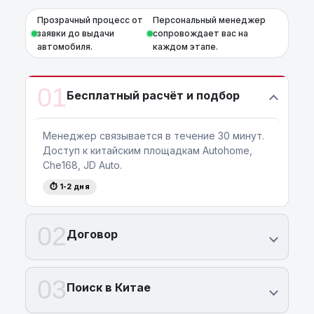
лизинг
с гибкими условиями и выгодными
Прозрачный процесс от
Персональный менеджер
предложениями.
заявки до выдачи
сопровождает вас на
Узнайте стоимость или оставьте заявку на
автомобиля.
каждом этапе.
консультацию уже сейчас! Звоните по
телефону:
+375 (29) 689 20 20
.
01
Бесплатный расчёт и подбор
Менеджер связывается в течение 30 минут.
Доступ к китайским площадкам Autohome,
Che168, JD Auto.
⏱ 1-2 дня
02
Договор
03
Поиск в Китае