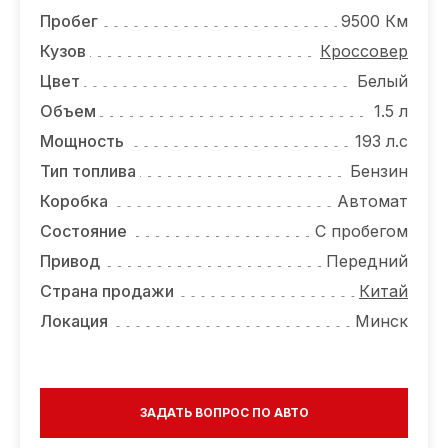
Пробег
9500 Км
Кузов
Кроссовер
Цвет
Белый
Объем
1.5 л
Мощность
193 л.с
Тип топлива
Бензин
Коробка
Автомат
Состояние
С пробегом
Привод
Передний
Страна продажи
Китай
Локация
Минск
ЗАДАТЬ ВОПРОС ПО АВТО