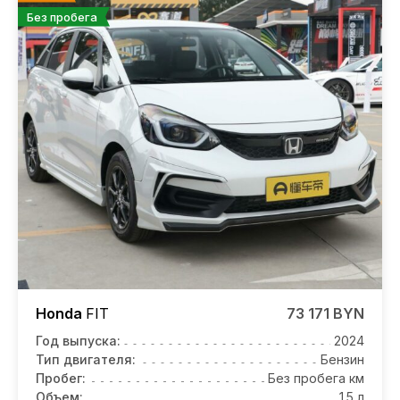
Без пробега
Honda
FIT
73 171 BYN
Год выпуска:
2024
Тип двигателя:
Бензин
Пробег:
Без пробега км
Объем:
1.5 л