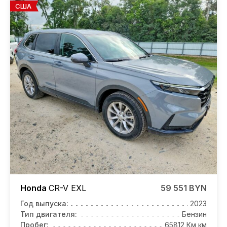
США
Honda
CR-V
EXL
59 551 BYN
Год выпуска:
2023
Тип двигателя:
Бензин
Пробег:
65812 Км км