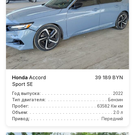
Honda
Accord
39 189 BYN
Sport SE
Год выпуска:
2022
Тип двигателя:
Бензин
Пробег:
63582 Км км
Объем:
2.0 л
Привод:
Передний