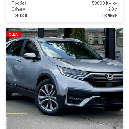
Пробег:
59000 Км км
Объем:
2.0 л
Привод:
Полный
США