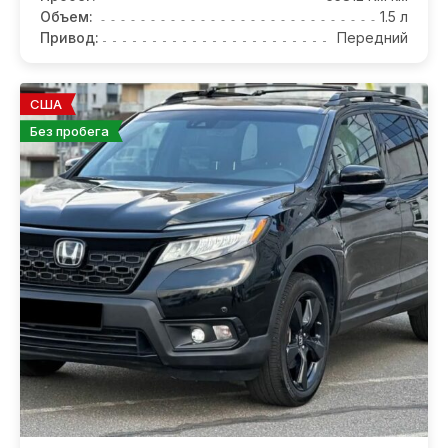
Объем:
1.5 л
Привод:
Передний
США
Без пробега