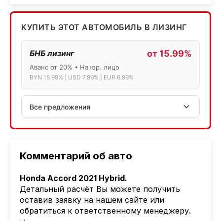
КУПИТЬ ЭТОТ АВТОМОБИЛЬ В ЛИЗИНГ
БНБ лизинг
от 15.99%
Аванс от 20% • На юр. лицо
BYN 15.99% | USD 7.99% | EUR 6.99%
Все предложения
АСБ лизинг
Физ.лица: 13.75% → 14.75% | Юр.лица: 16%
Программа "Топ" для электромобилей
Комментарий об авто
МТБанк
Honda Accord 2021 Hybrid.
Лизинг: BYN 17% | USD 7.99% | EUR 6.99%
Детальный расчёт Вы можете получить
Также доступен кредит "Проще простого" 18.9%
оставив заявку на нашем сайте или
обратиться к ответственному менеджеру.
Активлизиг