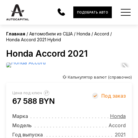
США
ПОДОБРАТЬ АВТО
Главная
Автомобили из США
Honda
Accord
Honda Accord 2021 Hybrid
АВТОМОБИЛИ
Honda Accord 2021
ЭЛЕКТРОМОБИЛИ
В НАЛИЧИИ
💱 Калькулятор валют (справочно)
МОТОЦИКЛЫ
?
Цена под ключ
Под заказ
УСЛУГИ
67 588 BYN
ЛИЗИНГ
Марка
Honda
НОВОСТИ
Модель
Accord
Год выпуска
2021