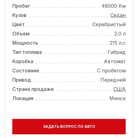
ОТЗЫВЫ
Пробег
48000 Км
ВАКАНСИИ
Кузов
Седан
Цвет
Серебристый
О КОМПАНИИ
Объем
2.0 л
КОНТАКТЫ
Мощность
215 л.с
Тип топлива
Гибрид
Коробка
Автомат
Состояние
С пробегом
Привод
Передний
Страна продажи
США
Локация
Минск
ЗАДАТЬ ВОПРОС ПО АВТО