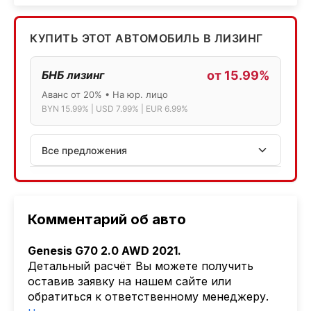
КУПИТЬ ЭТОТ АВТОМОБИЛЬ В ЛИЗИНГ
БНБ лизинг
от 15.99%
Аванс от 20% • На юр. лицо
BYN 15.99% | USD 7.99% | EUR 6.99%
Все предложения
АСБ лизинг
Физ.лица: 13.75% → 14.75% | Юр.лица: 16%
Программа "Топ" для электромобилей
Комментарий об авто
МТБанк
Genesis G70 2.0 AWD 2021.
Лизинг: BYN 17% | USD 7.99% | EUR 6.99%
Детальный расчёт Вы можете получить
Также доступен кредит "Проще простого" 18.9%
оставив заявку на нашем сайте или
обратиться к ответственному менеджеру.
Активлизиг