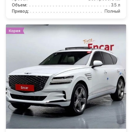
Объем:
3.5 л
Привод:
Полный
Корея