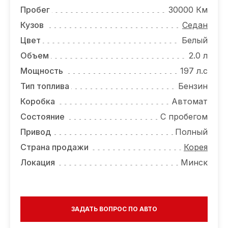
ОТЗЫВЫ
Пробег
30000 Км
ВАКАНСИИ
Кузов
Седан
Цвет
Белый
О КОМПАНИИ
Объем
2.0 л
КОНТАКТЫ
Мощность
197 л.с
Тип топлива
Бензин
Коробка
Автомат
Состояние
С пробегом
Привод
Полный
Страна продажи
Корея
Локация
Минск
ЗАДАТЬ ВОПРОС ПО АВТО