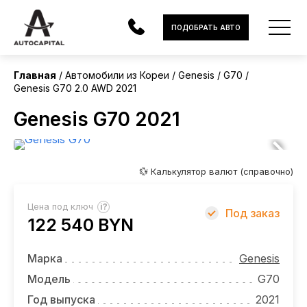
Корея
ПОДОБРАТЬ АВТО
Главная
Автомобили из Кореи
Genesis
G70
Genesis G70 2.0 AWD 2021
АВТОМОБИЛИ
Genesis G70 2021
ЭЛЕКТРОМОБИЛИ
В НАЛИЧИИ
💱 Калькулятор валют (справочно)
МОТОЦИКЛЫ
?
Цена под ключ
Под заказ
УСЛУГИ
122 540 BYN
ЛИЗИНГ
Марка
Genesis
НОВОСТИ
Модель
G70
Год выпуска
2021