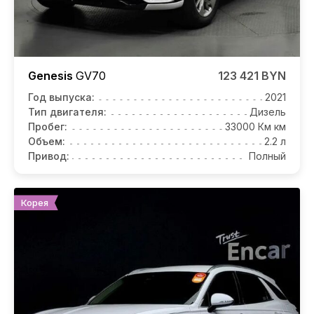
Genesis
GV70
123 421 BYN
Год выпуска:
2021
Тип двигателя:
Дизель
Пробег:
33000 Км км
Объем:
2.2 л
Привод:
Полный
Корея