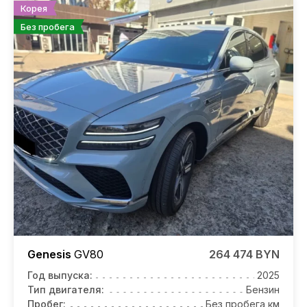
Корея
Без пробега
Genesis
GV80
264 474 BYN
Год выпуска:
2025
Тип двигателя:
Бензин
Пробег:
Без пробега км