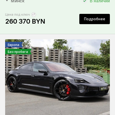
Минск
В наличии
?
Цена под ключ
Подробнее
260 370 BYN
Европа
Без пробега