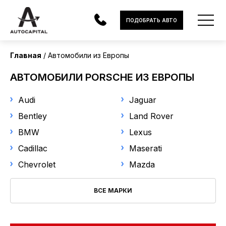
Страна поставки
ПОДОБРАТЬ АВТО
Европа
Главная
Автомобили из Европы
Марка
АВТОМОБИЛИ
АВТОМОБИЛИ PORSCHE ИЗ ЕВРОПЫ
Porsche
ЭЛЕКТРОМОБИЛИ
Audi
Jaguar
В НАЛИЧИИ
Модель
Bentley
Land Rover
BMW
Lexus
Выберите модель
МОТОЦИКЛЫ
Cadillac
Maserati
УСЛУГИ
Год выпуска
Chevrolet
Mazda
ЛИЗИНГ
ВСЕ МАРКИ
от
до
НОВОСТИ