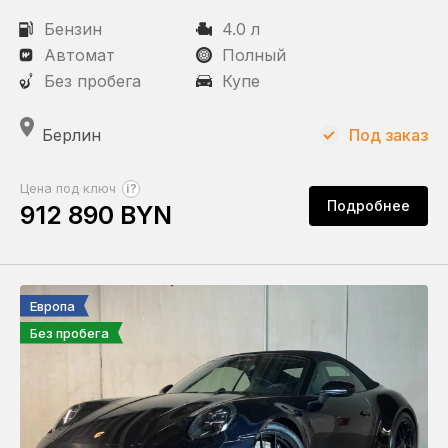
Бензин
4.0 л
Автомат
Полный
Без пробега
Купе
Берлин
Под заказ
?
Цена под ключ
Подробнее
912 890 BYN
Европа
Без пробега