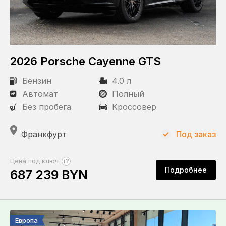
2026 Porsche Cayenne GTS
Бензин
4.0 л
Автомат
Полный
Без пробега
Кроссовер
Франкфурт
Под заказ
?
Цена под ключ
Подробнее
687 239 BYN
Европа