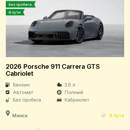
Без пробега
В пути
КПП
Автомат
Привод
Полный
2026 Porsche 911 Carrera GTS
Задний
Cabriolet
Бензин
3.6 л
Автомат
Полный
Без пробега
Кабриолет
Минск
В пути