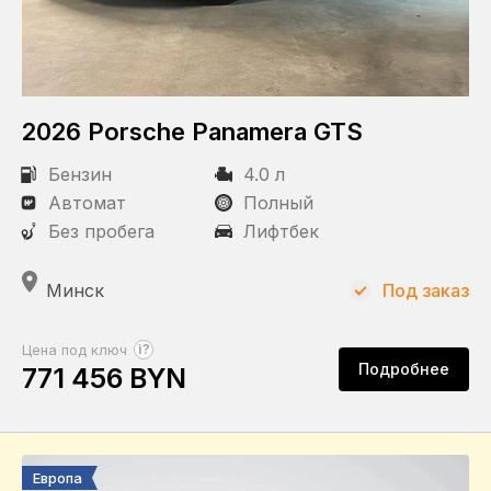
Объем двигателя
2026 Porsche Panamera GTS
Состояние
Бензин
4.0 л
Новый
Автомат
Полный
С пробегом
Без пробега
Лифтбек
Статус
Минск
Под заказ
Под заказ
В наличии
?
Цена под ключ
Подробнее
771 456 BYN
В пути
Пробег
Европа