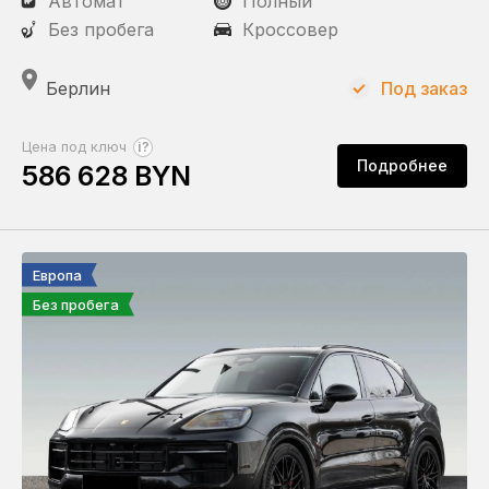
Автомат
Полный
Без пробега
Кроссовер
Берлин
Под заказ
?
Цена под ключ
Подробнее
586 628 BYN
Европа
Без пробега