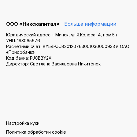
ООО «Никскапитал»
Больше информации
Юридический адрес: г.Минск, ул.Я.Колоса, 4, пом.5н
УНП: 193065676
Расчётный счет: BY54PJCB30120763001030000933 в ОАО
«Приорбанк»
Код банка: PJCBBY2X
Директор: Светлана Васильевна Никитёнок
Настройка куки
Политика обработки cookie