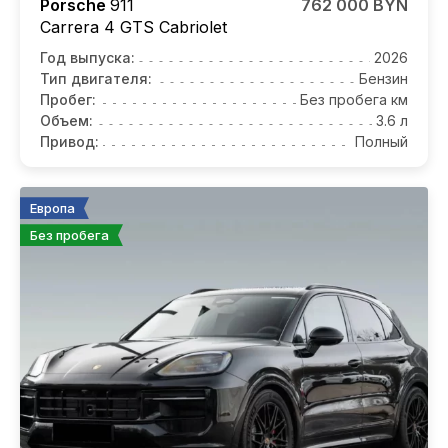
Porsche
911
762 000 BYN
Carrera 4 GTS Cabriolet
Год выпуска:
2026
Тип двигателя:
Бензин
Пробег:
Без пробега км
Объем:
3.6 л
Привод:
Полный
Европа
Без пробега