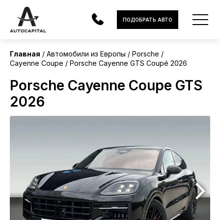
Европа
ПОДОБРАТЬ АВТО
Без пробега
Главная
Автомобили из Европы
Porsche
Cayenne Coupe
Porsche Cayenne GTS Coupé 2026
АВТОМОБИЛИ
Porsche Cayenne Coupe GTS
ЭЛЕКТРОМОБИЛИ
2026
В НАЛИЧИИ
МОТОЦИКЛЫ
УСЛУГИ
ЛИЗИНГ
НОВОСТИ