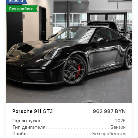
Европа
Без пробега
Porsche
911 GT3
962 987 BYN
Год выпуска:
2026
Тип двигателя:
Бензин
Пробег:
Без пробега км