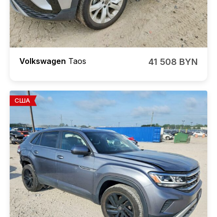
Volkswagen
Taos
41 508 BYN
США