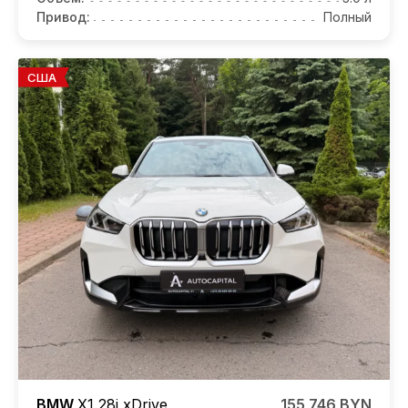
Привод:
Полный
США
BMW
X1
28i xDrive
155 746 BYN