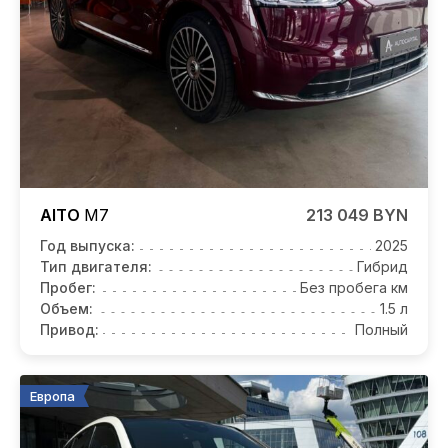
AITO
M7
213 049 BYN
Год выпуска:
2025
Тип двигателя:
Гибрид
Пробег:
Без пробега км
Объем:
1.5 л
Привод:
Полный
Европа