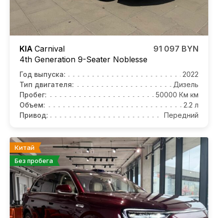
KIA
Carnival
91 097 BYN
4th Generation 9-Seater Noblesse
Год выпуска:
2022
Тип двигателя:
Дизель
Пробег:
50000 Км км
Объем:
2.2 л
Привод:
Передний
Китай
Без пробега