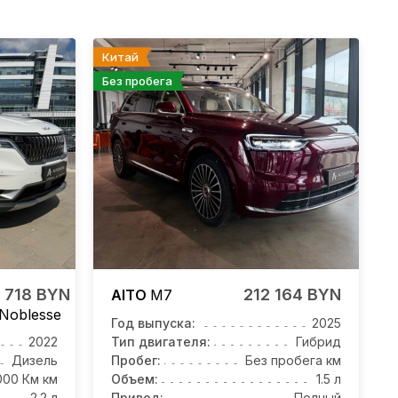
Китай
Без пробега
 718 BYN
212 164 BYN
AITO
M7
 Noblesse
Год выпуска:
2025
2022
Тип двигателя:
Гибрид
Дизель
Пробег:
Без пробега км
000 Км км
Объем:
1.5 л
2.2 л
Привод:
Полный