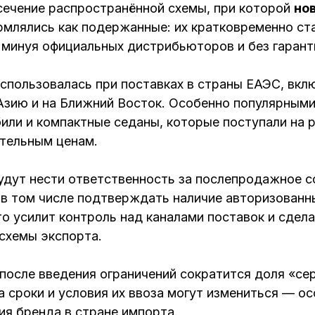
сечение распространённой схемы, при которой
но
млялись как подержанные: их кратковременно став
 минуя официальных дистрибьюторов и без гарант
использовалась при поставках в страны ЕАЭС, вкл
Азию и на Ближний Восток. Особенно популярным
или и компактные седаны, которые поступали на 
ательным ценам.
удут нести ответственность за послепродажное 
в том числе подтверждать наличие авторизованн
то усилит контроль над каналами поставок и сдел
схемы экспорта.
после введения ограничений сократится доля «се
а сроки и условия их ввоза могут измениться — о
ия бренда в стране импорта.