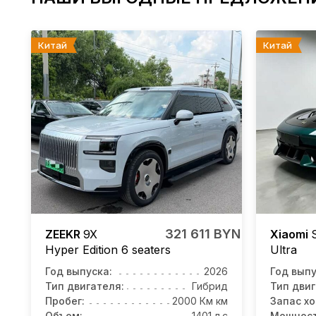
Китай
Китай
321 611 BYN
ZEEKR
9X
Xiaomi
Hyper Edition 6 seaters
Ultra
Год выпуска:
2026
Год выпу
Тип двигателя:
Гибрид
Тип двиг
Пробег:
2000 Км км
Запас хо
Объем:
1401 л.с
Мощност