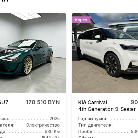
Корея
178 510 BYN
90
SU7
KIA
Carnival
4th Generation 9-Seater
ска:
2025
Год выпуска:
ателя:
Электричество
Тип двигателя:
да:
630 Км
Пробег:
50
ь:
1548 кВт
Объем: