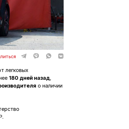
литься
рт легковых
енее
180 дней назад
,
производителя
о наличии
терство
Р.