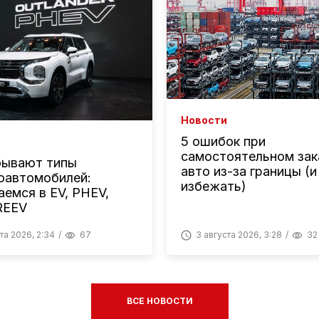
Новости
5 ошибок при
самостоятельном зак
бывают типы
авто из-за границы (и
оавтомобилей:
избежать)
аемся в EV, PHEV,
REEV
та 2026, 2:34
67
3 августа 2026, 3:28
32
ВСЕ НОВОСТИ