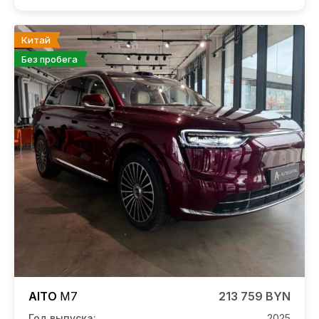
Китай
Без пробега
AITO
M7
213 759 BYN
Год выпуска:
2025