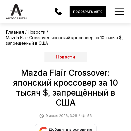
ПОДОБРАТЬ АВТО
Главная
Новости
Mazda Flair Crossover: японский кроссовер за 10 тысяч $,
АВТОМОБИЛИ
запрещённый в США
ЭЛЕКТРОМОБИЛИ
Новости
В НАЛИЧИИ
Mazda Flair Crossover:
МОТОЦИКЛЫ
японский кроссовер за 10
тысяч $, запрещённый в
УСЛУГИ
США
ЛИЗИНГ
9 июля 2026, 3:28
53
НОВОСТИ
Добавить в основные