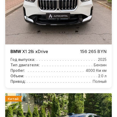
BMW
X1
28i xDrive
156 265 BYN
Год выпуска:
2025
Тип двигателя:
Бензин
Пробег:
4000 Км км
Объем:
2.0 л
Привод:
Полный
Китай