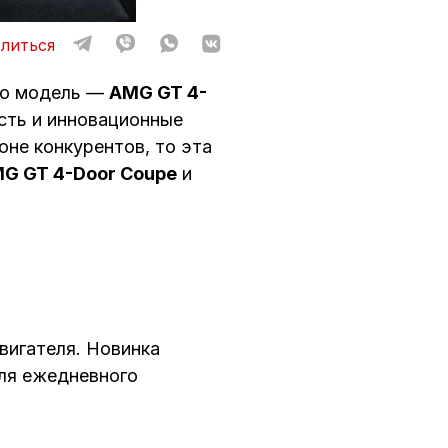
литься
ую модель —
AMG GT 4-
ость и инновационные
оне конкурентов, то эта
G GT 4-Door Coupe
и
вигателя. Новинка
для ежедневного