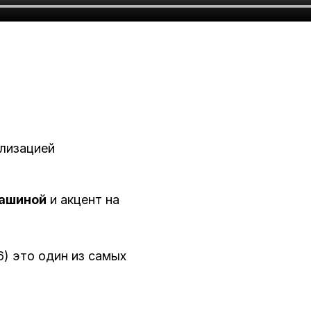
ализацией
машиной
и акцент на
6) это один из самых