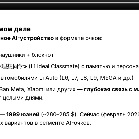
амом деле
ное AI-устройство
в формате очков:
наушники + блокнот
«理想同学» (Li Ideal Classmate) с памятью и персон
втомобилями Li Auto (L6, L7, L8, L9, MEGA и др.)
Ban Meta, Xiaomi или других —
глубокая связь с 
т целыми днями.
 —
1999 юаней
(~280–285 $). Сейчас (февраль 202
 вариантов в сегменте AI-очков.