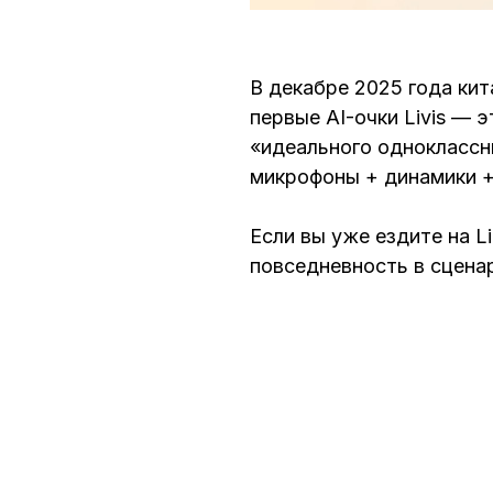
В декабре 2025 года ки
первые AI-очки Livis — 
«идеального одноклассни
микрофоны + динамики +
Если вы уже ездите на L
повседневность в сценар