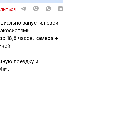
литься
ициально запустил свои
е экосистемы
о 18,8 часов, камера +
иной.
ычную поездку и
is».