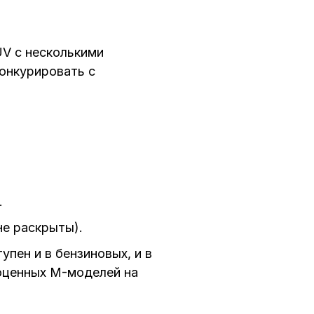
V с несколькими
онкурировать с
.
не раскрыты).
пен и в бензиновых, и в
ноценных M-моделей на