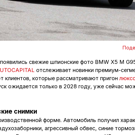
Поде
и появились свежие шпионские фото BMW X5 M G9
UTOCAPITAL
отслеживает новинки премиум-сегме
т клиентов, которые рассматривают пригон
люкс
ск ожидается только в 2028 году, уже сейчас мож
ские снимки
оизводственной форме. Автомобиль получил хара
здухозаборники, агрессивный обвес, синие тормо