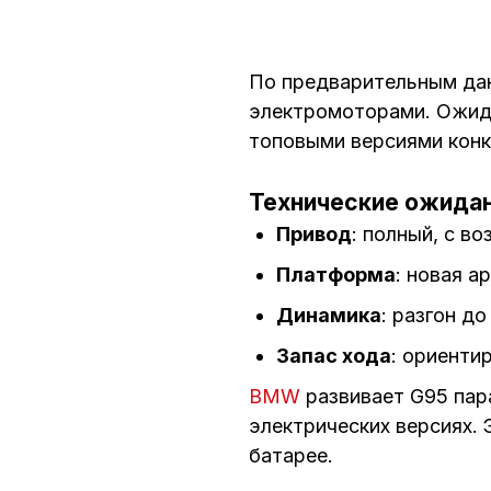
По предварительным дан
электромоторами. Ожида
топовыми версиями конк
Технические ожида
Привод
: полный, с в
Платформа
: новая а
Динамика
: разгон до
Запас хода
: ориенти
BMW
развивает G95 пара
электрических версиях.
батарее.