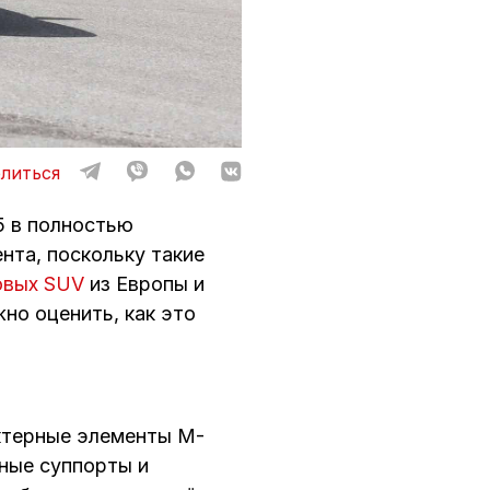
литься
5 в полностью
нта, поскольку такие
овых SUV
из Европы и
но оценить, как это
ктерные элементы M-
зные суппорты и