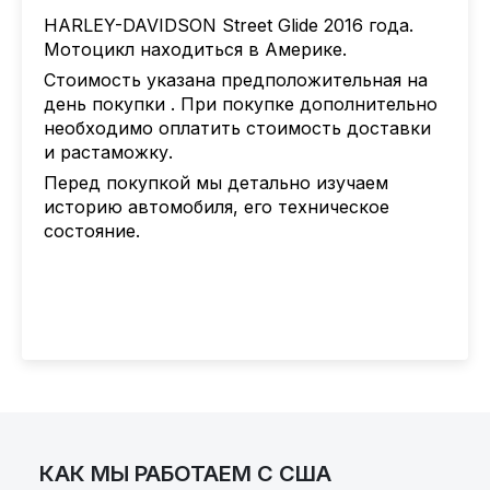
Не упустите возможность стать
HARLEY-DAVIDSON Street Glide 2016 года.
владельцем этого уникального байка.
Мотоцикл находиться в Америке.
Уточните стоимость и оставьте заявку —
Стоимость указана предположительная на
сделайте следующий шаг к дороге вашей
день покупки . При покупке дополнительно
мечты!
необходимо оплатить стоимость доставки
и растаможку.
Перед покупкой мы детально изучаем
историю автомобиля, его техническое
состояние.
КАК МЫ РАБОТАЕМ С США