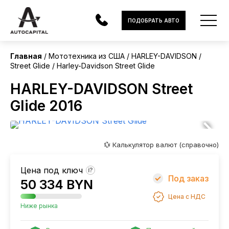
США
ПОДОБРАТЬ АВТО
Главная
Мототехника из США
HARLEY-DAVIDSON
Street Glide
Harley-Davidson Street Glide
АВТОМОБИЛИ
HARLEY-DAVIDSON Street
ЭЛЕКТРОМОБИЛИ
Glide 2016
В НАЛИЧИИ
МОТОЦИКЛЫ
💱 Калькулятор валют (справочно)
УСЛУГИ
Цена под ключ
?
Под заказ
50 334 BYN
ЛИЗИНГ
Цена с НДС
НОВОСТИ
Ниже рынка