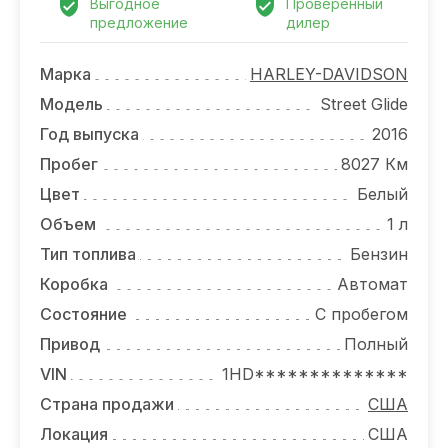
ОТЗЫВЫ
Выгодное
Проверенный
предложение
дилер
ВАКАНСИИ
Марка
HARLEY-DAVIDSON
О КОМПАНИИ
Модель
Street Glide
Год выпуска
2016
КОНТАКТЫ
Пробег
8027 Км
Цвет
Белый
Объем
1 л
Тип топлива
Бензин
Коробка
Автомат
Состояние
С пробегом
Привод
Полный
VIN
1HD**************
Страна продажи
США
Локация
США