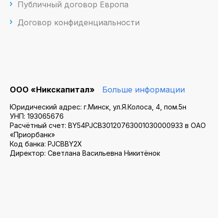
Публичный договор Европа
Договор конфиденциальности
ООО «Никскапитал»
Больше информации
Юридический адрес: г.Минск, ул.Я.Колоса, 4, пом.5н
УНП: 193065676
Расчётный счет: BY54PJCB30120763001030000933 в ОАО
«Приорбанк»
Код банка: PJCBBY2X
Директор: Светлана Васильевна Никитёнок