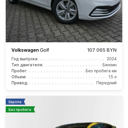
Volkswagen
Golf
107 065 BYN
Год выпуска:
2024
Тип двигателя:
Бензин
Пробег:
Без пробега км
Объем:
1.5 л
Привод:
Передний
Европа
Без пробега