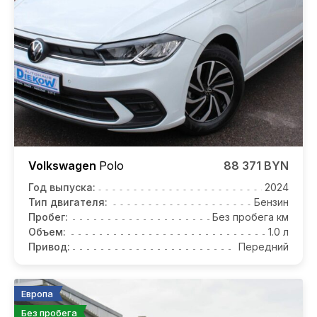
Volkswagen
Polo
88 371 BYN
Год выпуска:
2024
Тип двигателя:
Бензин
Пробег:
Без пробега км
Объем:
1.0 л
Привод:
Передний
Европа
Без пробега