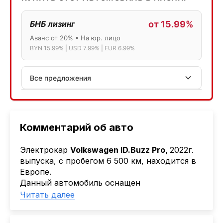
БНБ лизинг
от 15.99%
Аванс от 20% • На юр. лицо
BYN 15.99% | USD 7.99% | EUR 6.99%
Все предложения
АСБ лизинг
Физ.лица: 13.75% → 14.75% | Юр.лица: 16%
Программа "Топ" для электромобилей
Комментарий об авто
МТБанк
Электрокар
Volkswagen ID.Buzz Pro,
2022г.
Лизинг: BYN 17% | USD 7.99% | EUR 6.99%
выпуска, с пробегом 6 500 км, находится в
Также доступен кредит "Проще простого" 18.9%
Европе.
Данный автомобиль оснащен
Активлизиг
электрическим двигателем, имеет задний
Читать далее
Индивидуальные условия по сделкам
привод.
ДВС из Европы/Кореи/Китая, авто из США
Детальный расчёт Вы можете получить