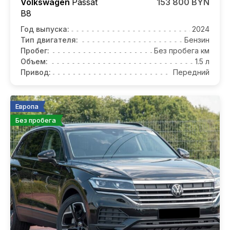
Volkswagen
Passat
153 800 BYN
B8
Год выпуска:
2024
Тип двигателя:
Бензин
Пробег:
Без пробега км
Объем:
1.5 л
Привод:
Передний
Европа
Без пробега