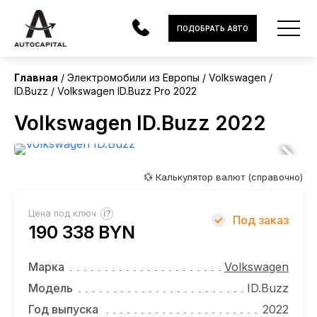
Европа
ПОДОБРАТЬ АВТО
Главная
Электромобили из Европы
Volkswagen
ID.Buzz
Volkswagen ID.Buzz Pro 2022
АВТОМОБИЛИ
Volkswagen ID.Buzz 2022
ЭЛЕКТРОМОБИЛИ
В НАЛИЧИИ
💱 Калькулятор валют (справочно)
МОТОЦИКЛЫ
?
Цена под ключ
Под заказ
УСЛУГИ
190 338 BYN
ЛИЗИНГ
Марка
Volkswagen
НОВОСТИ
Модель
ID.Buzz
Год выпуска
2022