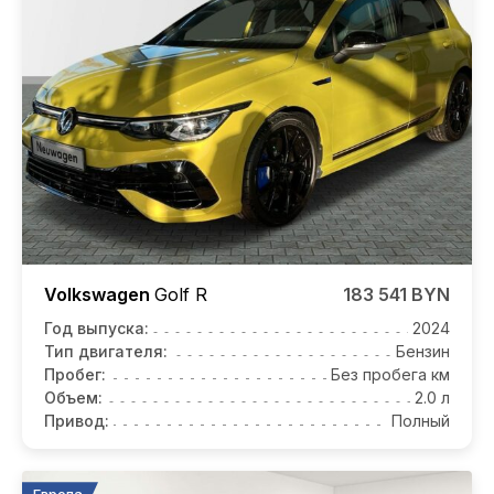
Volkswagen
Golf R
183 541 BYN
Год выпуска:
2024
Тип двигателя:
Бензин
Пробег:
Без пробега км
Объем:
2.0 л
Привод:
Полный