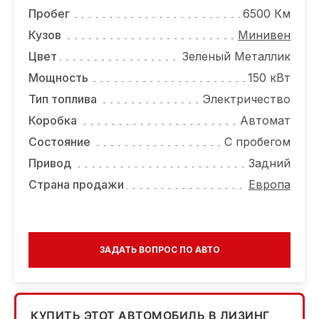
ОТЗЫВЫ
Пробег
6500 Км
ВАКАНСИИ
Кузов
Минивен
Цвет
Зеленый Металлик
О КОМПАНИИ
Мощность
150 кВт
КОНТАКТЫ
Тип топлива
Электричество
Коробка
Автомат
Состояние
С пробегом
Привод
Задний
Страна продажи
Европа
ЗАДАТЬ ВОПРОС ПО АВТО
КУПИТЬ ЭТОТ АВТОМОБИЛЬ В ЛИЗИНГ