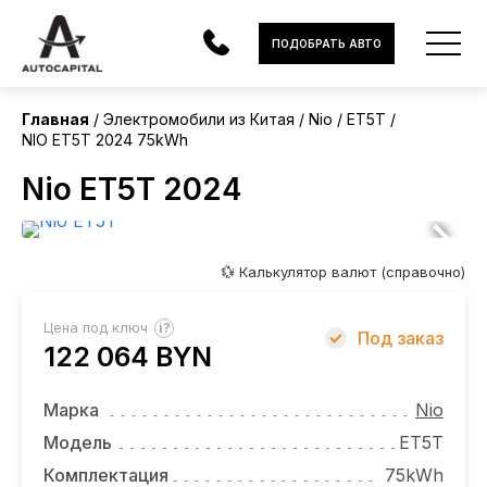
Китай
ПОДОБРАТЬ АВТО
Без пробега
Главная
Электромобили из Китая
Nio
ET5T
NIO ET5T 2024 75kWh
АВТОМОБИЛИ
Nio ET5T 2024
ЭЛЕКТРОМОБИЛИ
В НАЛИЧИИ
💱 Калькулятор валют (справочно)
МОТОЦИКЛЫ
?
Цена под ключ
Под заказ
УСЛУГИ
122 064 BYN
ЛИЗИНГ
Марка
Nio
НОВОСТИ
Модель
ET5T
Комплектация
75kWh