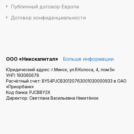
Публичный договор Европа
Договор конфиденциальности
ООО «Никскапитал»
Больше информации
Юридический адрес: г.Минск, ул.Я.Колоса, 4, пом.5н
УНП: 193065676
Расчётный счет: BY54PJCB30120763001030000933 в ОАО
«Приорбанк»
Код банка: PJCBBY2X
Директор: Светлана Васильевна Никитёнок