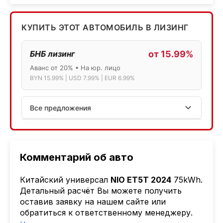
КУПИТЬ ЭТОТ АВТОМОБИЛЬ В ЛИЗИНГ
БНБ лизинг
от 15.99%
Аванс от 20% • На юр. лицо
BYN 15.99% | USD 7.99% | EUR 6.99%
Все предложения
АСБ лизинг
Физ.лица: 13.75% → 14.75% | Юр.лица: 16%
Программа "Топ" для электромобилей
Комментарий об авто
МТБанк
Китайский универсал
NIO ET5T 2024
75kWh.
Лизинг: BYN 17% | USD 7.99% | EUR 6.99%
Детальный расчёт Вы можете получить
Также доступен кредит "Проще простого" 18.9%
оставив заявку на нашем сайте или
обратиться к ответственному менеджеру.
Активлизиг