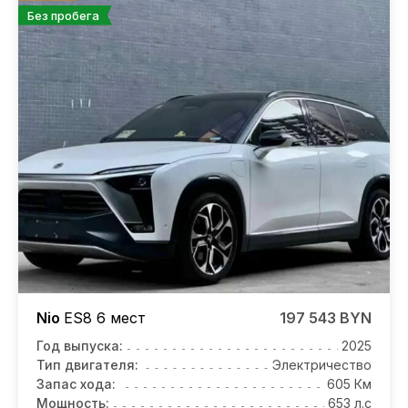
Без пробега
Nio
ES8
6 мест
197 543 BYN
Год выпуска:
2025
Тип двигателя:
Электричество
Запас хода:
605 Км
Мощность:
653 л.с