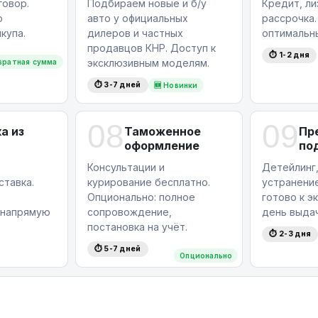
овор.
Подбираем новые и б/у
Кредит, ли
ю
авто у официальных
рассрочка
купа.
дилеров и частных
оптимальн
продавцов КНР. Доступ к
⏱ 1-2 дня
эксклюзивным моделям.
вратная сумма
⏱ 3-7 дней
🆕 Новинки
08
09
а из
Таможенное
Пр
оформление
по
Консультации и
Детейлинг,
ставка.
курирование бесплатно.
устранение
Опционально: полное
готово к э
 напрямую
сопровождение,
день выдач
постановка на учёт.
⏱ 2-3 дня
⏱ 5-7 дней
Опционально