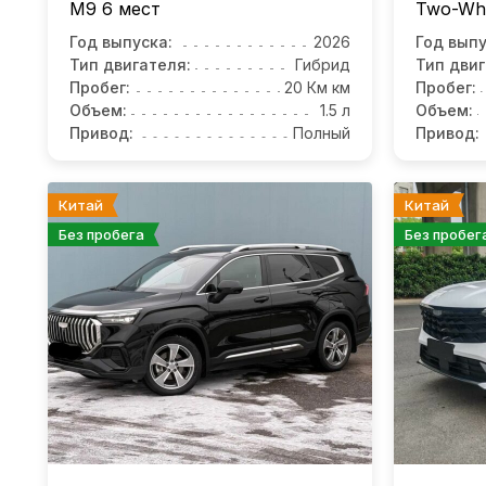
M9
6 мест
Two-Whee
Год выпуска:
2026
Год выпу
Тип двигателя:
Гибрид
Тип двиг
Пробег:
20 Км км
Пробег:
Объем:
1.5 л
Объем:
Привод:
Полный
Привод:
Китай
Китай
Без пробега
Без пробег