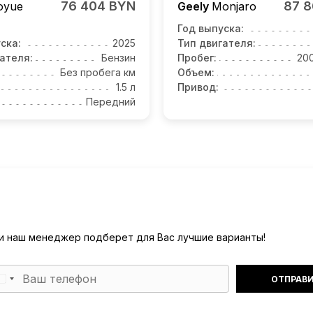
76 404 BYN
87 
oyue
Geely
Monjaro
Год выпуска:
ска:
2025
Тип двигателя:
ателя:
Бензин
Пробег:
20
Без пробега км
Объем:
1.5 л
Привод:
Передний
) и наш менеджер подберет для Вас лучшие варианты!