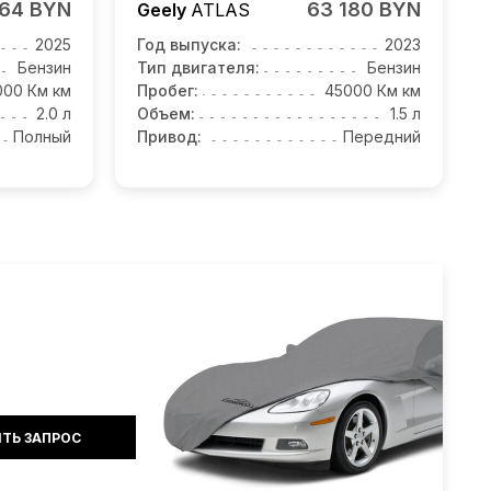
864 BYN
63 180 BYN
Geely
ATLAS
2025
Год выпуска:
2023
Бензин
Тип двигателя:
Бензин
000 Км км
Пробег:
45000 Км км
2.0 л
Объем:
1.5 л
Полный
Привод:
Передний