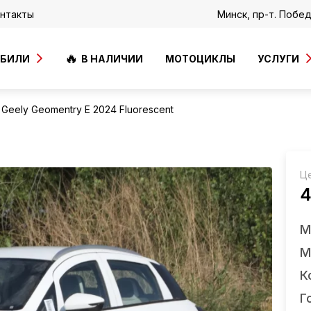
нтакты
Минск, пр-т. Побе
ОБИЛИ
В НАЛИЧИИ
МОТОЦИКЛЫ
УСЛУГИ
Geely Geomentry E 2024 Fluorescent
Ц
4
М
М
К
Г