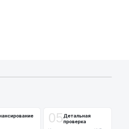
Индивидуальные условия по сделкам
ДВС из Европы/Кореи/Китая, авто из США
А-лизинг
0% аванс (клиенты Альфы) | от 10% (остальные)
Работаем точечно по специальным сделкам
05
нансирование
Детальная
проверка