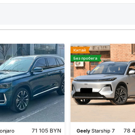
Китай
Без пробега
71 105 BYN
78 
onjaro
Geely
Starship 7