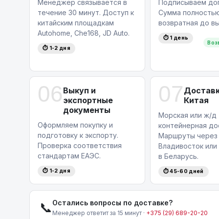
Менеджер связывается в
Подписываем дог
течение 30 минут. Доступ к
Сумма полность
китайским площадкам
возвратная до вы
Autohome, Che168, JD Auto.
⏱ 1 день
Воз
⏱ 1-2 дня
06
07
Выкуп и
Доставк
экспортные
Китая
документы
Морская или ж/д
Оформляем покупку и
контейнерная до
подготовку к экспорту.
Маршруты через
Проверка соответствия
Владивосток или
стандартам ЕАЭС.
в Беларусь.
⏱ 1-2 дня
⏱ 45-60 дней
Остались вопросы по доставке?
📞
Менеджер ответит за 15 минут ·
+375 (29) 689-20-20