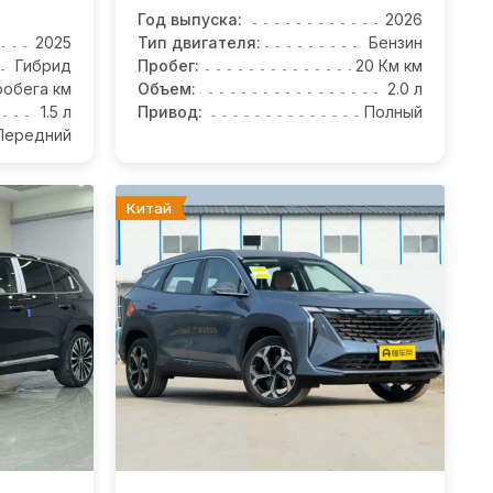
Год выпуска:
2026
2025
Тип двигателя:
Бензин
Гибрид
Пробег:
20 Км км
робега км
Объем:
2.0 л
1.5 л
Привод:
Полный
Передний
Китай