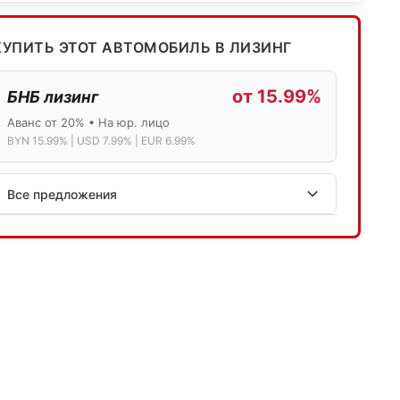
КУПИТЬ ЭТОТ АВТОМОБИЛЬ В ЛИЗИНГ
от 15.99%
БНБ лизинг
Аванс от 20% • На юр. лицо
BYN 15.99% | USD 7.99% | EUR 6.99%
Все предложения
АСБ лизинг
Физ.лица: 13.75% → 14.75% | Юр.лица: 16%
Программа "Топ" для электромобилей
МТБанк
Лизинг: BYN 17% | USD 7.99% | EUR 6.99%
Также доступен кредит "Проще простого" 18.9%
Активлизиг