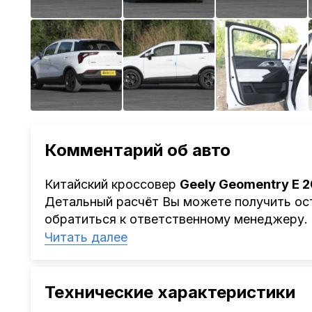
Комментарий об авто
Китайский кроссовер
Geely Geomentry E 
Детальный расчёт Вы можете получить ост
обратиться к ответственному менеджеру.
Наша компания
AutoCapital
помогает Клие
Читать далее
Китая, Кореи, ОАЭ.
Мы оказываем полный спектр услуг: поиск 
проверка автомобиля, полное документал
Технические характеристики
растаможке. Экономьте свое время и день