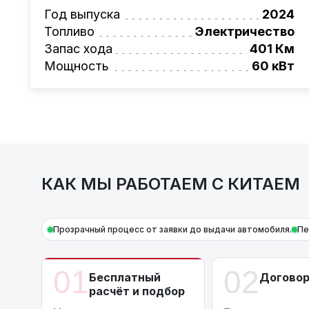
Также, для граждан РБ действует
лизинго
Год выпуска
2024
Условия и подробности можно узнать по н
Топливо
Электричество
AutoCapital
– просто доверьте работу про
Запас хода
401 Км
Мощность
60 кВт
КАК МЫ РАБОТАЕМ С КИТАЕМ
Прозрачный процесс от заявки до выдачи автомобиля.
Пе
01
02
Бесплатный
Догово
расчёт и подбор