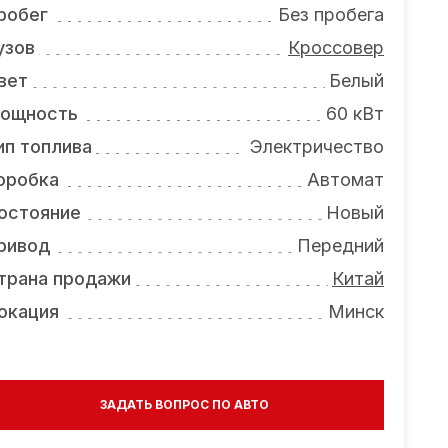
робег
Без пробега
узов
Кроссовер
вет
Белый
ощность
60 кВт
ип топлива
Электричество
оробка
Автомат
остояние
Новый
ривод
Передний
трана продажи
Китай
окация
Минск
ЗАДАТЬ ВОПРОС ПО АВТО