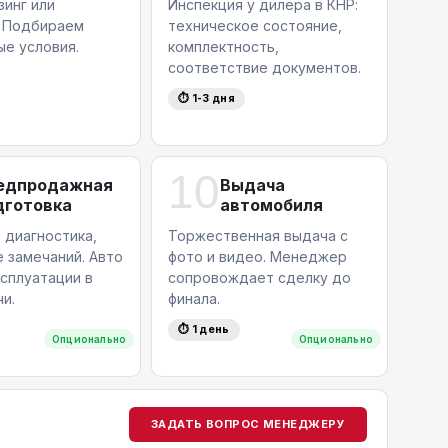
зинг или
Инспекция у дилера в КНР:
. Подбираем
техническое состояние,
ые условия.
комплектность,
соответствие документов.
⏱ 1-3 дня
10
едпродажная
Выдача
дготовка
автомобиля
 диагностика,
Торжественная выдача с
 замечаний. Авто
фото и видео. Менеджер
ксплуатации в
сопровождает сделку до
и.
финала.
⏱ 1 день
Опционально
Опционально
ЗАДАТЬ ВОПРОС МЕНЕДЖЕРУ