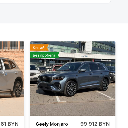
Китай
Без пробега
461 BYN
99 912 BYN
Geely
Monjaro