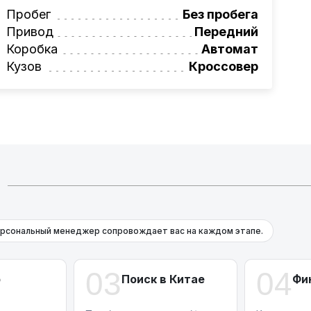
вая программа на НОВЫЕ автомобили.
Пробег
Без пробега
омеру:
+375 (29) 689-20-20
Привод
Передний
фессионалам!
Коробка
Автомат
Кузов
Кроссовер
рсональный менеджер сопровождает вас на каждом этапе.
03
04
р
Поиск в Китае
Фи