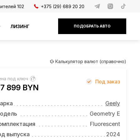
дителей 102
+375 (29) 689 20 20
ЛИЗИНГ
ПОДОБРАТЬ АВТО
💱 Калькулятор валют (справочно)
ена под ключ
?
Под заказ
7 899 BYN
арка
Geely
одель
Geometry E
омплектация
Fluorescent
од выпуска
2024