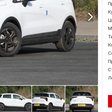
П
К
Ц
М
Т
К
С
П
С
Л