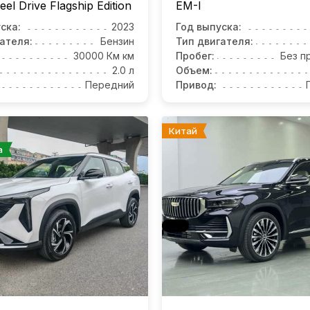
l Drive Flagship Edition
EM-I
ска:
2023
Год выпуска:
ателя:
Бензин
Тип двигателя:
30000 Км км
Пробег:
Без п
2.0 л
Объем:
Передний
Привод:
Китай
а