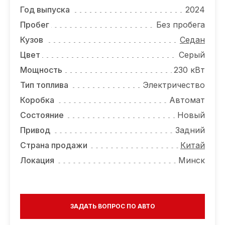
ОТЗЫВЫ
Год выпуска
2024
ВАКАНСИИ
Пробег
Без пробега
Кузов
Седан
О КОМПАНИИ
Цвет
Серый
КОНТАКТЫ
Мощность
230 кВт
Тип топлива
Электричество
Коробка
Автомат
Состояние
Новый
Привод
Задний
Страна продажи
Китай
Локация
Минск
ЗАДАТЬ ВОПРОС ПО АВТО