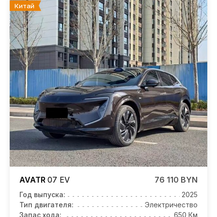
Китай
AVATR
07
EV
76 110 BYN
Год выпуска:
2025
Тип двигателя:
Электричество
Запас хода:
650 Км