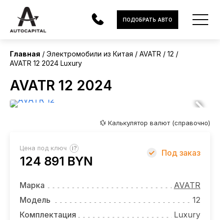
Китай
ПОДОБРАТЬ АВТО
Без пробега
Главная
Электромобили из Китая
AVATR
12
AVATR 12 2024 Luxury
АВТОМОБИЛИ
AVATR 12 2024
ЭЛЕКТРОМОБИЛИ
В НАЛИЧИИ
💱 Калькулятор валют (справочно)
МОТОЦИКЛЫ
?
Цена под ключ
Под заказ
УСЛУГИ
124 891 BYN
ЛИЗИНГ
Марка
AVATR
НОВОСТИ
Модель
12
Комплектация
Luxury