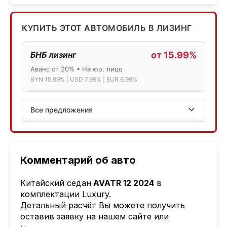
КУПИТЬ ЭТОТ АВТОМОБИЛЬ В ЛИЗИНГ
БНБ лизинг
от 15.99%
Аванс от 20% • На юр. лицо
BYN 15.99% | USD 7.99% | EUR 6.99%
Все предложения
АСБ лизинг
Физ.лица: 13.75% → 14.75% | Юр.лица: 16%
Программа "Топ" для электромобилей
Комментарий об авто
МТБанк
Китайский седан
AVATR 12 2024
в
Лизинг: BYN 17% | USD 7.99% | EUR 6.99%
комплектации Luxury.
Также доступен кредит "Проще простого" 18.9%
Детальный расчёт Вы можете получить
оставив заявку на нашем сайте или
Активлизиг