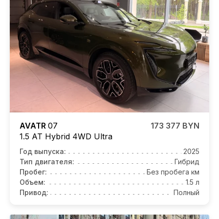
AVATR
07
173 377 BYN
1.5 AT Hybrid 4WD Ultra
Год выпуска:
2025
Тип двигателя:
Гибрид
Пробег:
Без пробега км
Объем:
1.5 л
Привод:
Полный