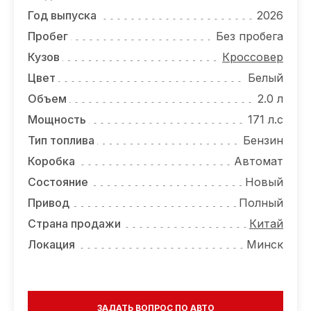
ОТЗЫВЫ
Год выпуска
2026
ВАКАНСИИ
Пробег
Без пробега
Кузов
Кроссовер
О КОМПАНИИ
Цвет
Белый
КОНТАКТЫ
Объем
2.0 л
Мощность
171 л.с
Тип топлива
Бензин
Коробка
Автомат
Состояние
Новый
Привод
Полный
Страна продажи
Китай
Локация
Минск
ЗАДАТЬ ВОПРОС ПО АВТО