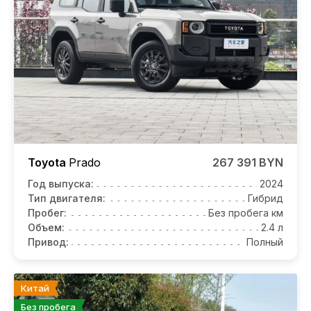
Toyota
Prado
267 391 BYN
Год выпуска:
2024
Тип двигателя:
Гибрид
Пробег:
Без пробега км
Объем:
2.4 л
Привод:
Полный
Китай
Без пробега