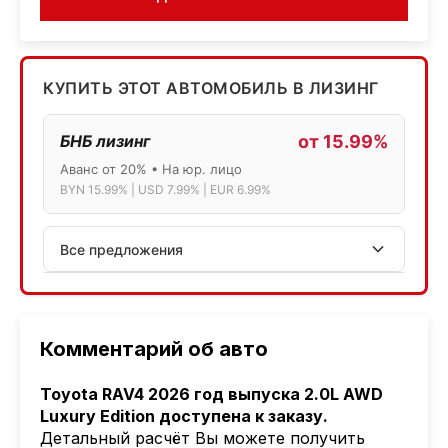
КУПИТЬ ЭТОТ АВТОМОБИЛЬ В ЛИЗИНГ
БНБ лизинг
от 15.99%
Аванс от 20% • На юр. лицо
BYN 15.99% | USD 7.99% | EUR 6.99%
Все предложения
АСБ лизинг
Физ.лица: 13.75% → 14.75% | Юр.лица: 16%
Программа "Топ" для электромобилей
Комментарий об авто
МТБанк
Toyota RAV4 2026 год выпуска 2.0L AWD
Лизинг: BYN 17% | USD 7.99% | EUR 6.99%
Luxury Edition доступена к заказу.
Также доступен кредит "Проще простого" 18.9%
Детальный расчёт Вы можете получить