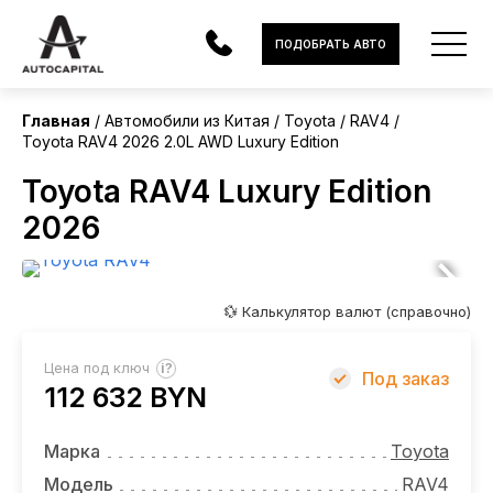
Китай
ПОДОБРАТЬ АВТО
Без пробега
Главная
Автомобили из Китая
Toyota
RAV4
Toyota RAV4 2026 2.0L AWD Luxury Edition
АВТОМОБИЛИ
Toyota RAV4 Luxury Edition
ЭЛЕКТРОМОБИЛИ
2026
В НАЛИЧИИ
МОТОЦИКЛЫ
💱 Калькулятор валют (справочно)
УСЛУГИ
?
Цена под ключ
Под заказ
112 632 BYN
ЛИЗИНГ
НОВОСТИ
Марка
Toyota
Модель
RAV4