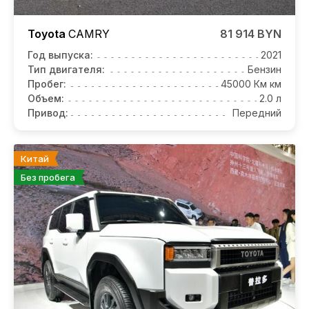
Toyota
CAMRY
81 914 BYN
Год выпуска:
2021
Тип двигателя:
Бензин
Пробег:
45000 Км км
Объем:
2.0 л
Привод:
Передний
Китай
Без пробега