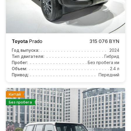
Toyota
Prado
315 076 BYN
Год выпуска:
2024
Тип двигателя:
Гибрид
Пробег:
Без пробега км
Объем:
2.4 л
Привод:
Передний
Китай
Без пробега