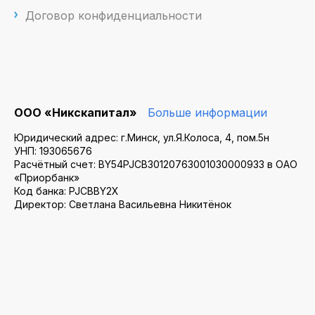
Договор конфиденциальности
ООО «Никскапитал»
Больше информации
Юридический адрес: г.Минск, ул.Я.Колоса, 4, пом.5н
УНП: 193065676
Расчётный счет: BY54PJCB30120763001030000933 в ОАО
«Приорбанк»
Код банка: PJCBBY2X
Директор: Светлана Васильевна Никитёнок