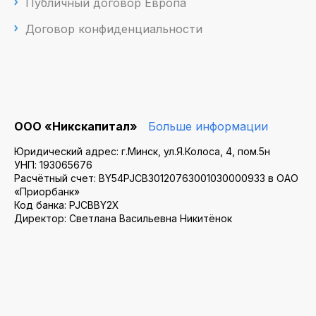
Публичный договор Европа
Договор конфиденциальности
ООО «Никскапитал»
Больше информации
Юридический адрес: г.Минск, ул.Я.Колоса, 4, пом.5н
УНП: 193065676
Расчётный счет: BY54PJCB30120763001030000933 в ОАО
«Приорбанк»
Код банка: PJCBBY2X
Директор: Светлана Васильевна Никитёнок