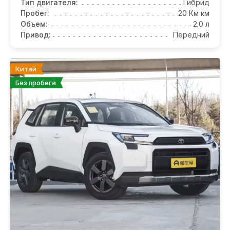
Тип двигателя:
Гибрид
Пробег:
20 Км км
Объем:
2.0 л
Привод:
Передний
Китай
Без пробега