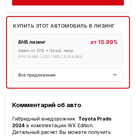
КУПИТЬ ЭТОТ АВТОМОБИЛЬ В ЛИЗИНГ
БНБ лизинг
от 15.99%
Аванс от 20% • На юр. лицо
BYN 15.99% | USD 7.99% | EUR 6.99%
Все предложения
АСБ лизинг
Физ.лица: 13.75% → 14.75% | Юр.лица: 16%
Программа "Топ" для электромобилей
Комментарий об авто
МТБанк
Гибридный внедорожник
Toyota Prado
Лизинг: BYN 17% | USD 7.99% | EUR 6.99%
2024
в комплектации WX Edition.
Также доступен кредит "Проще простого" 18.9%
Детальный расчёт Вы можете получить