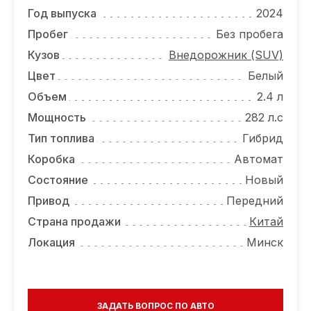
ОТЗЫВЫ
Год выпуска
2024
ВАКАНСИИ
Пробег
Без пробега
Кузов
Внедорожник (SUV)
О КОМПАНИИ
Цвет
Белый
КОНТАКТЫ
Объем
2.4 л
Мощность
282 л.с
Тип топлива
Гибрид
Коробка
Автомат
Состояние
Новый
Привод
Передний
Страна продажи
Китай
Локация
Минск
ЗАДАТЬ ВОПРОС ПО АВТО