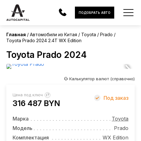
Китай
ПОДОБРАТЬ АВТО
Без пробега
Главная
Автомобили из Китая
Toyota
Prado
Toyota Prado 2024 2.4T WX Edition
АВТОМОБИЛИ
Toyota Prado 2024
ЭЛЕКТРОМОБИЛИ
В НАЛИЧИИ
💱 Калькулятор валют (справочно)
МОТОЦИКЛЫ
?
Цена под ключ
Под заказ
УСЛУГИ
316 487 BYN
ЛИЗИНГ
Марка
Toyota
НОВОСТИ
Модель
Prado
Комплектация
WX Edition