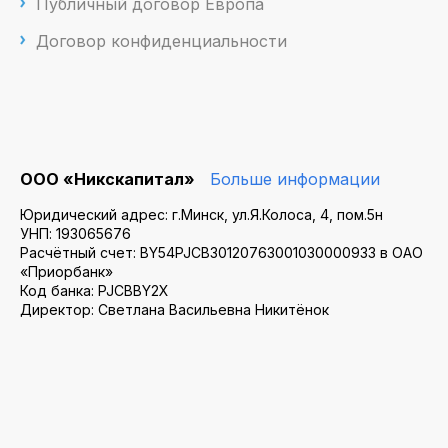
Публичный договор Европа
Договор конфиденциальности
ООО «Никскапитал»
Больше информации
Юридический адрес: г.Минск, ул.Я.Колоса, 4, пом.5н
УНП: 193065676
Расчётный счет: BY54PJCB30120763001030000933 в ОАО
«Приорбанк»
Код банка: PJCBBY2X
Директор: Светлана Васильевна Никитёнок