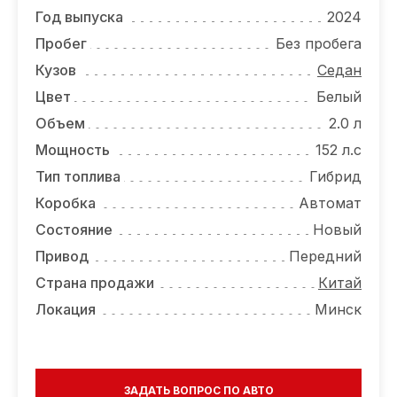
ОТЗЫВЫ
Год выпуска
2024
ВАКАНСИИ
Пробег
Без пробега
Кузов
Седан
О КОМПАНИИ
Цвет
Белый
КОНТАКТЫ
Объем
2.0 л
Мощность
152 л.с
Тип топлива
Гибрид
Коробка
Автомат
Состояние
Новый
Привод
Передний
Страна продажи
Китай
Локация
Минск
ЗАДАТЬ ВОПРОС ПО АВТО