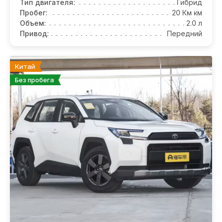
Тип двигателя:
Гибрид
Пробег:
20 Км км
Объем:
2.0 л
Привод:
Передний
Китай
Без пробега