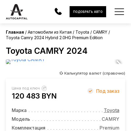
Китай
ПОДОБРАТЬ АВТО
Без пробега
Главная
Автомобили из Китая
Toyota
CAMRY
Toyota Camry 2024 Hybrid 2.0HG Premium Edition
АВТОМОБИЛИ
Toyota CAMRY 2024
ЭЛЕКТРОМОБИЛИ
В НАЛИЧИИ
💱 Калькулятор валют (справочно)
МОТОЦИКЛЫ
?
Цена под ключ
Под заказ
УСЛУГИ
120 483 BYN
ЛИЗИНГ
Марка
Toyota
НОВОСТИ
Модель
CAMRY
Комплектация
Premium