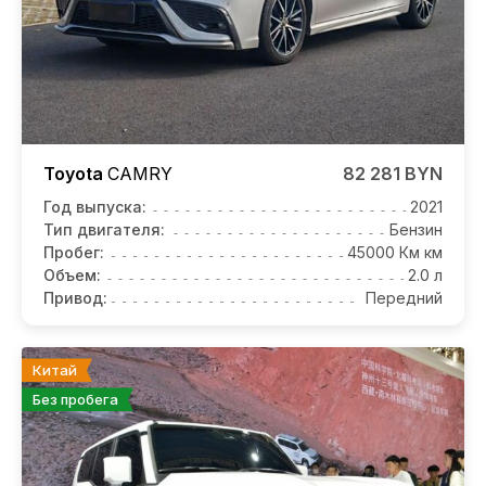
Toyota
CAMRY
82 281 BYN
Год выпуска:
2021
Тип двигателя:
Бензин
Пробег:
45000 Км км
Объем:
2.0 л
Привод:
Передний
Китай
Без пробега