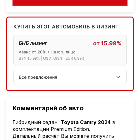
КУПИТЬ ЭТОТ АВТОМОБИЛЬ В ЛИЗИНГ
БНБ лизинг
от 15.99%
Аванс от 20% • На юр. лицо
BYN 15.99% | USD 7.99% | EUR 6.99%
Все предложения
АСБ лизинг
Физ.лица: 13.75% → 14.75% | Юр.лица: 16%
Программа "Топ" для электромобилей
Комментарий об авто
МТБанк
Гибридный седан
Toyota Camry 2024
в
Лизинг: BYN 17% | USD 7.99% | EUR 6.99%
комплектации Premium Edition.
Также доступен кредит "Проще простого" 18.9%
Детальный расчёт Вы можете получить