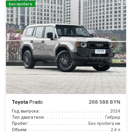
Без пробега
Toyota
Prado
268 588 BYN
Год выпуска:
2024
Тип двигателя:
Гибрид
Пробег:
Без пробега км
Объем:
2.4 л