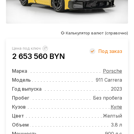
ОТЗЫВЫ
ВАКАНСИИ
О КОМПАНИИ
💱 Калькулятор валют (справочно)
КОНТАКТЫ
?
Цена под ключ
Под заказ
2 653 560 BYN
Марка
Porsche
Модель
911 Carrera
Год выпуска
2023
Пробег
Без пробега
Кузов
Купе
Цвет
Желтый
Объем
3.8 л
Мощность
900 л.с