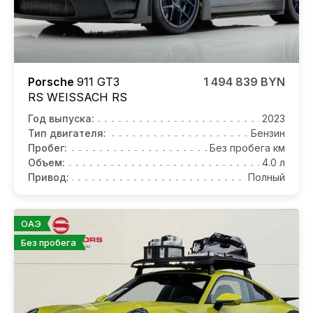
Porsche
911 GT3
1 494 839 BYN
RS WEISSACH RS
Год выпуска:
2023
Тип двигателя:
Бензин
Пробег:
Без пробега км
Объем:
4.0 л
Привод:
Полный
ОАЭ
Без пробега