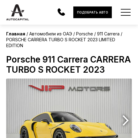
ОАЭ
ПОДОБРАТЬ АВТО
Без пробега
Главная
Автомобили из ОАЭ
Porsche
911 Carrera
PORSCHE CARRERA TURBO S ROCKET 2023 LIMITED
АВТОМОБИЛИ
EDITION
ЭЛЕКТРОМОБИЛИ
Porsche 911 Carrera CARRERA
TURBO S ROCKET 2023
В НАЛИЧИИ
МОТОЦИКЛЫ
УСЛУГИ
ЛИЗИНГ
НОВОСТИ