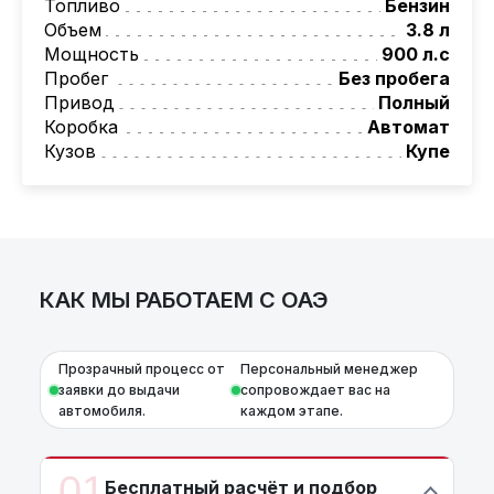
Топливо
Бензин
документальное сопровождение, помощь
Объем
3.8 л
при растаможке. Экономьте свое время и
Мощность
900 л.с
деньги!
Пробег
Без пробега
Также, для граждан РБ действует
Привод
Полный
лизинговая программа на НОВЫЕ
Коробка
Автомат
автомобили.
Кузов
Купе
Условия и подробности можно узнать по
номеру:
+375 (29) 689-20-20
AutoCapital
– просто доверьте работу
профессионала
КАК МЫ РАБОТАЕМ С ОАЭ
Прозрачный процесс от
Персональный менеджер
заявки до выдачи
сопровождает вас на
автомобиля.
каждом этапе.
01
Бесплатный расчёт и подбор