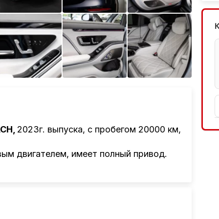
Ещё 10 фото
ACH,
2023г. выпуска, с пробегом 20000 км,
ым двигателем, имеет полный привод.
авив заявку на нашем сайте или
нтам привезти авто из Америки, Европы,
авто, подбор авто согласно заявке,