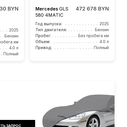
930 BYN
472 678 BYN
Mercedes
GLS
580 4MATIC
Год выпуска:
2025
Тип двигателя:
Бензин
2025
Пробег:
Без пробега км
Бензин
Объем:
4.0 л
робега км
Привод:
Полный
4.0 л
Полный