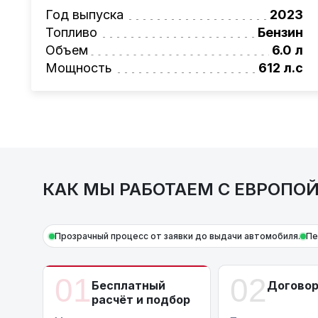
проверка автомобиля, полное документал
Год выпуска
2023
растаможке. Экономьте свое время и день
Топливо
Бензин
Также, для граждан РБ действует
лизинго
Объем
6.0 л
Условия и подробности можно узнать по н
Мощность
612 л.с
AutoCapital
– просто доверьте работу про
*Цена автомобиля указана без дополнител
КАК МЫ РАБОТАЕМ С ЕВРОПО
Прозрачный процесс от заявки до выдачи автомобиля.
Пе
01
02
Бесплатный
Догово
расчёт и подбор