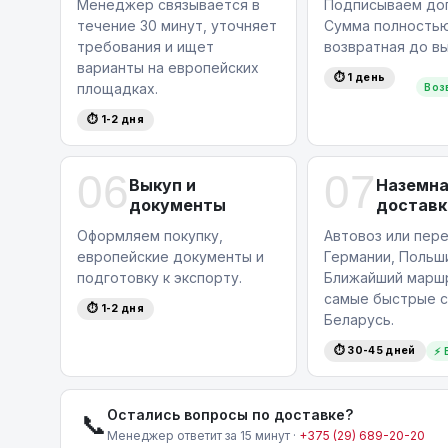
Менеджер связывается в
Подписываем дог
течение 30 минут, уточняет
Сумма полность
требования и ищет
возвратная до вы
варианты на европейских
⏱ 1 день
площадках.
Воз
⏱ 1-2 дня
06
07
Выкуп и
Наземн
документы
доставк
Оформляем покупку,
Автовоз или пере
европейские документы и
Германии, Польши
подготовку к экспорту.
Ближайший маршр
самые быстрые с
⏱ 1-2 дня
Беларусь.
⏱ 30-45 дней
⚡ 
Остались вопросы по доставке?
📞
Менеджер ответит за 15 минут ·
+375 (29) 689-20-20