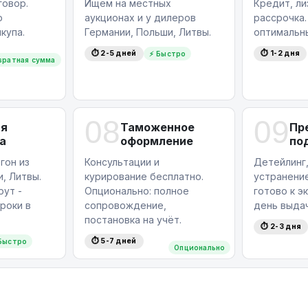
овор.
Ищем на местных
Кредит, ли
ю
аукционах и у дилеров
рассрочка
купа.
Германии, Польши, Литвы.
оптимальн
⏱ 2-5 дней
⏱ 1-2 дня
⚡ Быстро
вратная сумма
08
09
ая
Таможенное
Пр
а
оформление
по
гон из
Консультации и
Детейлинг,
, Литвы.
курирование бесплатно.
устранение
ут -
Опционально: полное
готово к э
роки в
сопровождение,
день выдач
постановка на учёт.
⏱ 2-3 дня
⏱ 5-7 дней
Быстро
Опционально