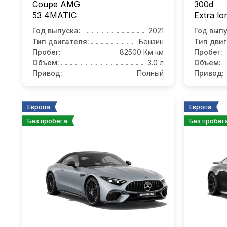
Coupe AMG
300d
53 4MATIC
Еxtra l
Год выпуска:
2021
Год выпу
Тип двигателя:
Бензин
Тип двиг
Пробег:
82500 Км км
Пробег:
Объем:
3.0 л
Объем:
Привод:
Полный
Привод:
Европа
Европа
Без пробега
Без пробег