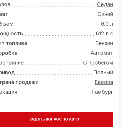
узов
Седан
вет
Синий
бъем
6.0 л
ощность
612 л.с
ип топлива
Бензин
оробка
Автомат
остояние
С пробегом
ривод
Полный
трана продажи
Европа
окация
Гамбург
ЗАДАТЬ ВОПРОС ПО АВТО