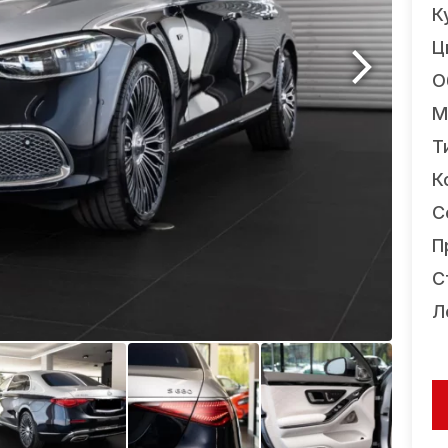
К
Ц
О
М
Т
К
С
П
С
Л