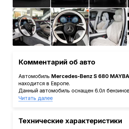
Комментарий об авто
Автомобиль
Mercedes-Benz S 680 MAYB
находится в Европе.
Данный автомобиль оснащен 6.0л бензинов
Детальный расчёт Вы можете получить ост
Читать далее
обратиться к ответственному менеджеру.
Наша компания
AutoCapital
помогает Клие
Китая, Кореи, ОАЭ.
Технические характеристики
Мы оказываем полный спектр услуг: поиск 