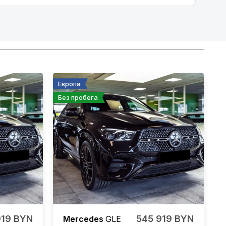
Европа
Без пробега
919 BYN
545 919 BYN
Mercedes
GLE