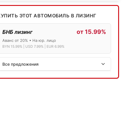
КУПИТЬ ЭТОТ АВТОМОБИЛЬ В ЛИЗИНГ
от 15.99%
БНБ лизинг
Аванс от 20% • На юр. лицо
BYN 15.99% | USD 7.99% | EUR 6.99%
Все предложения
АСБ лизинг
Физ.лица: 13.75% → 14.75% | Юр.лица: 16%
Программа "Топ" для электромобилей
МТБанк
Лизинг: BYN 17% | USD 7.99% | EUR 6.99%
Также доступен кредит "Проще простого" 18.9%
Активлизиг