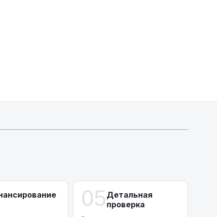
Индивидуальные условия по сделкам
ДВС из Европы/Кореи/Китая, авто из США
А-лизинг
0% аванс (клиенты Альфы) | от 10% (остальные)
Работаем точечно по специальным сделкам
05
нансирование
Детальная
проверка