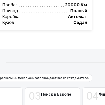
ьное сопровождение, помощь при
Пробег
20000 Км
ги!
Привод
Полный
вая программа на НОВЫЕ автомобили.
Коробка
Автомат
омеру:
+375 (29) 689-20-20
Кузов
Седан
фессионалам!
ьных платежей и расходов.
Й
рсональный менеджер сопровождает вас на каждом этапе.
03
04
р
Поиск в Европе
Фи