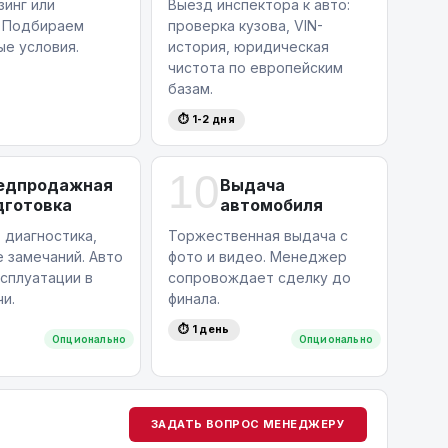
зинг или
Выезд инспектора к авто:
. Подбираем
проверка кузова, VIN-
ые условия.
история, юридическая
чистота по европейским
базам.
⏱ 1-2 дня
10
едпродажная
Выдача
дготовка
автомобиля
 диагностика,
Торжественная выдача с
 замечаний. Авто
фото и видео. Менеджер
ксплуатации в
сопровождает сделку до
и.
финала.
⏱ 1 день
Опционально
Опционально
ЗАДАТЬ ВОПРОС МЕНЕДЖЕРУ