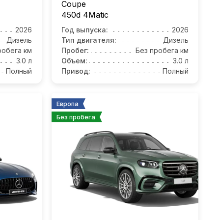
Coupe
450d 4Matic
2026
Год выпуска:
2026
Дизель
Тип двигателя:
Дизель
робега км
Пробег:
Без пробега км
3.0 л
Объем:
3.0 л
Полный
Привод:
Полный
Европа
Без пробега