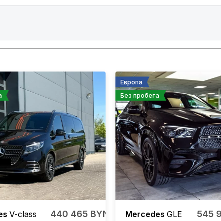
Европа
а
Без пробега
440 465 BYN
545 
es
V-class
Mercedes
GLE