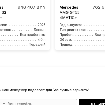
948 407 BYN
762 
es
Mercedes
 63
AMG GT55
+
4MATIC+
ска:
2025
Год выпуска:
ателя:
Бензин
Тип двигателя:
Без пробега км
Пробег:
Без п
4.0 л
Объем:
Передний
Привод:
) и наш менеджер подберет для Вас лучшие варианты!