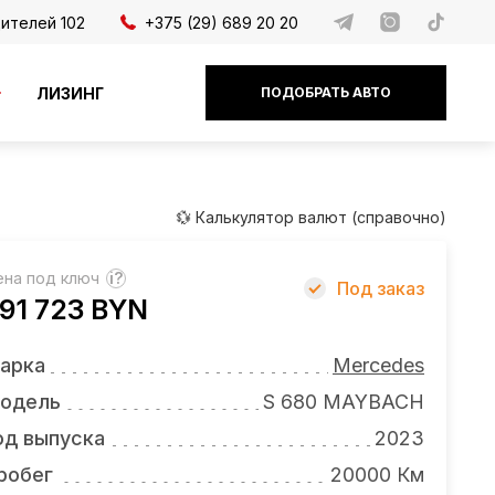
дителей 102
+375 (29) 689 20 20
ЛИЗИНГ
ПОДОБРАТЬ АВТО
💱 Калькулятор валют (справочно)
ена под ключ
?
Под заказ
91 723 BYN
арка
Mercedes
одель
S 680 MAYBACH
од выпуска
2023
робег
20000 Км