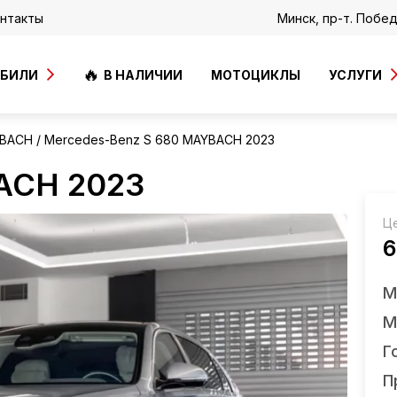
нтакты
Минск, пр-т. Побе
ОБИЛИ
В НАЛИЧИИ
МОТОЦИКЛЫ
УСЛУГИ
YBACH
Mercedes-Benz S 680 MAYBACH 2023
ACH 2023
Ц
6
М
М
Г
П