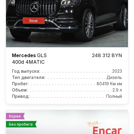
Mercedes
GLS
248 312 BYN
400d 4MATIC
Год выпуска:
2023
Тип двигателя:
Дизель
Пробег:
80419 Км км
Объем:
2.9 л
Привод:
Полный
Корея
Без пробега