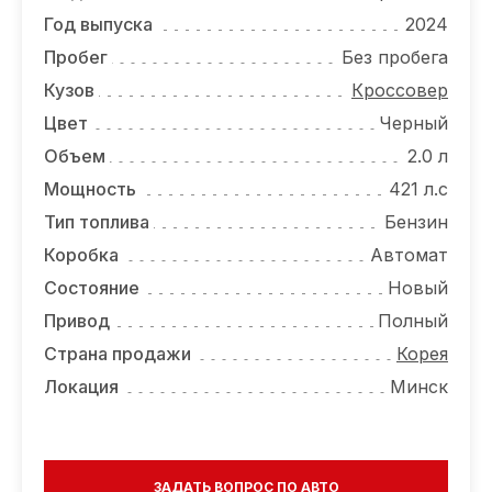
ОТЗЫВЫ
Год выпуска
2024
ВАКАНСИИ
Пробег
Без пробега
Кузов
Кроссовер
О КОМПАНИИ
Цвет
Черный
КОНТАКТЫ
Объем
2.0 л
Мощность
421 л.с
Тип топлива
Бензин
Коробка
Автомат
Состояние
Новый
Привод
Полный
Страна продажи
Корея
Локация
Минск
ЗАДАТЬ ВОПРОС ПО АВТО