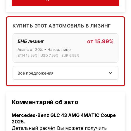
КУПИТЬ ЭТОТ АВТОМОБИЛЬ В ЛИЗИНГ
БНБ лизинг
от 15.99%
Аванс от 20% • На юр. лицо
BYN 15.99% | USD 7.99% | EUR 6.99%
Все предложения
АСБ лизинг
Физ.лица: 13.75% → 14.75% | Юр.лица: 16%
Программа "Топ" для электромобилей
Комментарий об авто
МТБанк
Mercedes-Benz GLC 43 AMG 4MATIC Coupe
Лизинг: BYN 17% | USD 7.99% | EUR 6.99%
2025.
Также доступен кредит "Проще простого" 18.9%
Детальный расчёт Вы можете получить