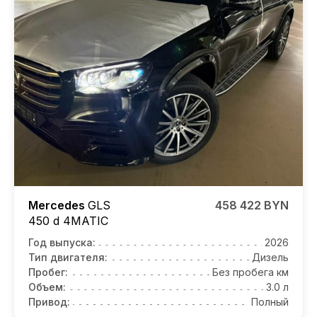
Mercedes
GLS
458 422 BYN
450 d 4MATIC
Год выпуска:
2026
Тип двигателя:
Дизель
Пробег:
Без пробега км
Объем:
3.0 л
Привод:
Полный