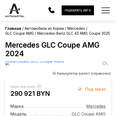
Корея
ПОДОБРАТЬ АВТО
Без пробега
Главная
Автомобили из Кореи
Mercedes
GLC Coupe AMG
Mercedes-Benz GLC 43 AMG Coupe 2025
АВТОМОБИЛИ
Mercedes GLC Coupe AMG
ЭЛЕКТРОМОБИЛИ
2024
В НАЛИЧИИ
МОТОЦИКЛЫ
💱 Калькулятор валют (справочно)
УСЛУГИ
?
Цена под ключ
Под заказ
290 921 BYN
ЛИЗИНГ
НОВОСТИ
Марка
Mercedes
Модель
GLC Coupe AMG