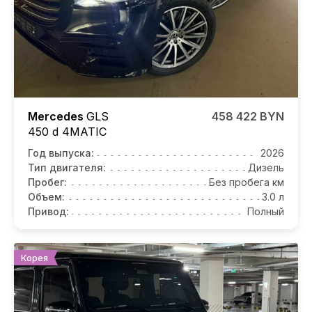
Mercedes
GLS
458 422 BYN
450 d 4MATIC
Год выпуска:
2026
Тип двигателя:
Дизель
Пробег:
Без пробега км
Объем:
3.0 л
Привод:
Полный
Корея