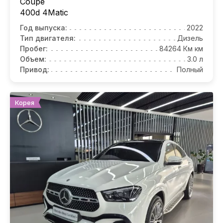
Coupe
400d 4Matic
Год выпуска:
2022
Тип двигателя:
Дизель
Пробег:
84264 Км км
Объем:
3.0 л
Привод:
Полный
Корея