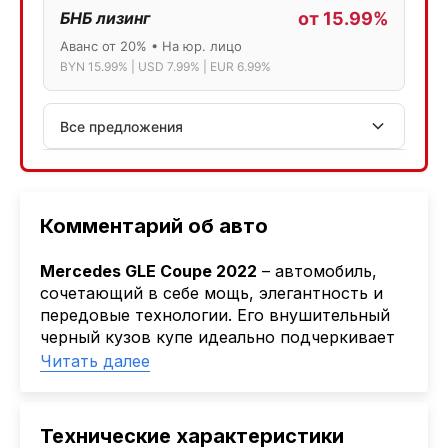
БНБ лизинг
от 15.99%
Аванс от 20% • На юр. лицо
BYN 15.99% | USD 7.99% | EUR 6.99%
Все предложения
АСБ лизинг
Физ.лица: 13.75% → 14.75% | Юр.лица: 16%
Программа "Топ" для электромобилей
Комментарий об авто
МТБанк
Mercedes GLE Coupe 2022
– автомобиль,
Лизинг: BYN 17% | USD 7.99% | EUR 6.99%
сочетающий в себе мощь, элегантность и
Также доступен кредит "Проще простого" 18.9%
передовые технологии. Его внушительный
черный кузов купе идеально подчеркивает
Активлизиг
спортивные линии, создавая впечатляющий
Читать далее
Индивидуальные условия по сделкам
вид, который невозможно забыть. Этот
ДВС из Европы/Кореи/Китая, авто из США
автомобиль дарит уникальное
А-лизинг
удовольствие от вождения и несомненно
Технические характеристики
подчеркнет ваш статус.
0% аванс (клиенты Альфы) | от 10% (остальные)