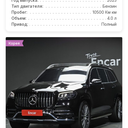
Год выпуска:
2025
Тип двигателя:
Бензин
Пробег:
10500 Км км
Объем:
4.0 л
Привод:
Полный
Корея