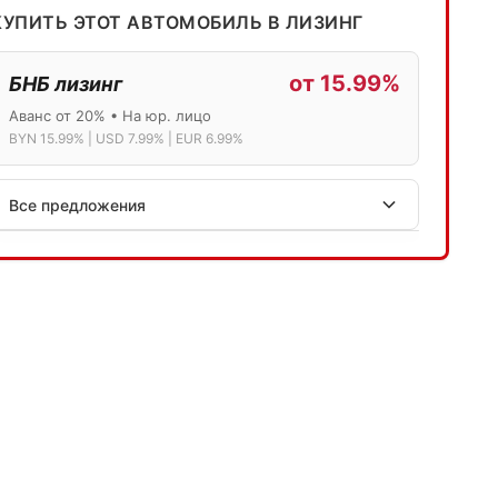
КУПИТЬ ЭТОТ АВТОМОБИЛЬ В ЛИЗИНГ
от 15.99%
БНБ лизинг
Аванс от 20% • На юр. лицо
BYN 15.99% | USD 7.99% | EUR 6.99%
Все предложения
АСБ лизинг
Физ.лица: 13.75% → 14.75% | Юр.лица: 16%
Программа "Топ" для электромобилей
МТБанк
Лизинг: BYN 17% | USD 7.99% | EUR 6.99%
Также доступен кредит "Проще простого" 18.9%
Активлизиг
Индивидуальные условия по сделкам
ДВС из Европы/Кореи/Китая, авто из США