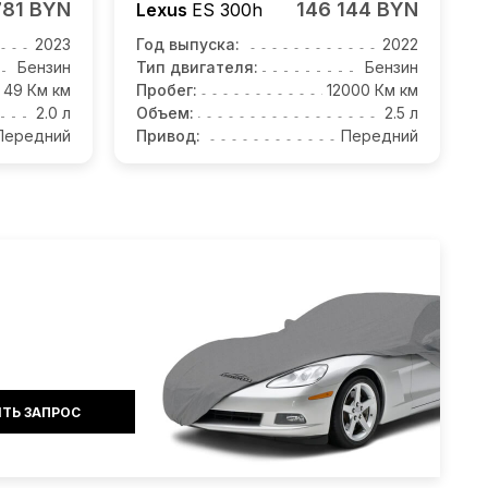
781 BYN
146 144 BYN
Lexus
ES 300h
2023
Год выпуска:
2022
Бензин
Тип двигателя:
Бензин
49 Км км
Пробег:
12000 Км км
2.0 л
Объем:
2.5 л
Передний
Привод:
Передний