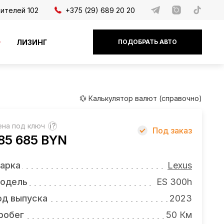
дителей 102
+375 (29) 689 20 20
ЛИЗИНГ
ПОДОБРАТЬ АВТО
💱 Калькулятор валют (справочно)
ена под ключ
?
Под заказ
85 685 BYN
арка
Lexus
одель
ES 300h
од выпуска
2023
робег
50 Км