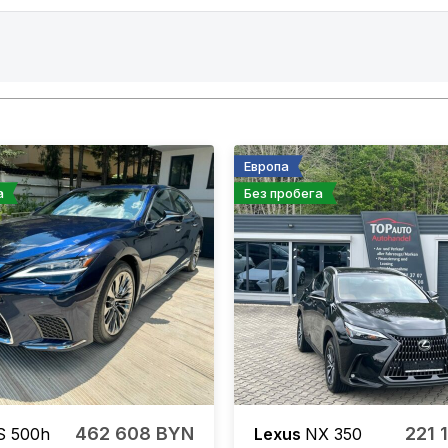
Европа
а
Без пробега
462 608 BYN
221 
S 500h
Lexus
NX 350