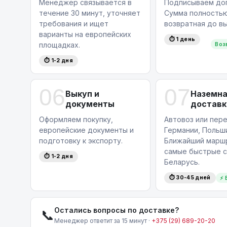
Менеджер связывается в
Подписываем дог
течение 30 минут, уточняет
Сумма полность
требования и ищет
возвратная до вы
варианты на европейских
⏱ 1 день
площадках.
Воз
⏱ 1-2 дня
06
07
Выкуп и
Наземн
документы
доставк
Оформляем покупку,
Автовоз или пере
европейские документы и
Германии, Польши
подготовку к экспорту.
Ближайший маршр
самые быстрые с
⏱ 1-2 дня
Беларусь.
⏱ 30-45 дней
⚡ 
Остались вопросы по доставке?
📞
Менеджер ответит за 15 минут ·
+375 (29) 689-20-20