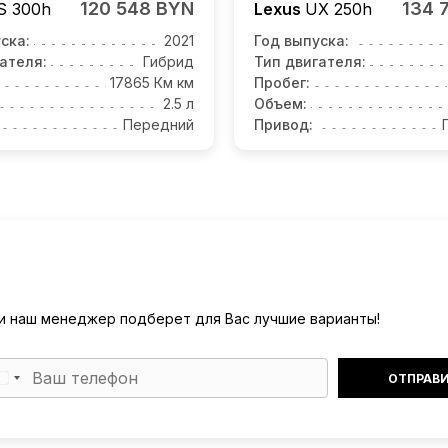
120 548 BYN
134 
S 300h
Lexus
UX 250h
ска:
2021
Год выпуска:
ателя:
Гибрид
Тип двигателя:
17865 Км км
Пробег:
2.5 л
Объем:
Передний
Привод:
) и наш менеджер подберет для Вас лучшие варианты!