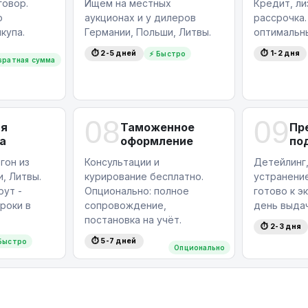
овор.
Ищем на местных
Кредит, ли
ю
аукционах и у дилеров
рассрочка
купа.
Германии, Польши, Литвы.
оптимальн
⏱ 2-5 дней
⏱ 1-2 дня
⚡ Быстро
вратная сумма
08
09
ая
Таможенное
Пр
а
оформление
по
гон из
Консультации и
Детейлинг,
, Литвы.
курирование бесплатно.
устранение
ут -
Опционально: полное
готово к э
роки в
сопровождение,
день выдач
постановка на учёт.
⏱ 2-3 дня
⏱ 5-7 дней
Быстро
Опционально