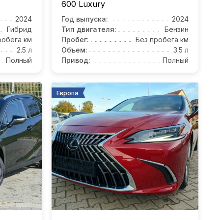
600 Luxury
2024
Год выпуска:
2024
Гибрид
Тип двигателя:
Бензин
робега км
Пробег:
Без пробега км
2.5 л
Объем:
3.5 л
Полный
Привод:
Полный
Европа