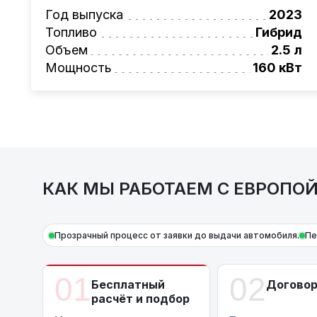
растаможке. Экономьте свое время и день
Год выпуска
2023
Также, для граждан РБ действует
лизинго
Топливо
Гибрид
Условия и подробности можно узнать по н
Объем
2.5 л
AutoCapital
– просто доверьте работу про
Мощность
160 кВт
*Цена автомобиля указана без дополнител
КАК МЫ РАБОТАЕМ С ЕВРОПО
Прозрачный процесс от заявки до выдачи автомобиля.
Пе
01
02
Бесплатный
Догово
расчёт и подбор