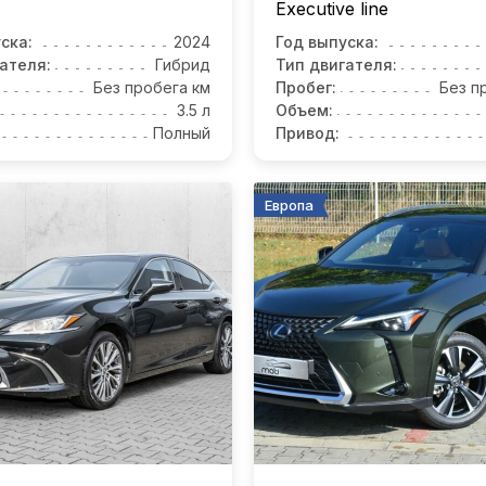
Executive line
ска:
2024
Год выпуска:
ателя:
Гибрид
Тип двигателя:
Без пробега км
Пробег:
Без п
3.5 л
Объем:
Полный
Привод:
Европа