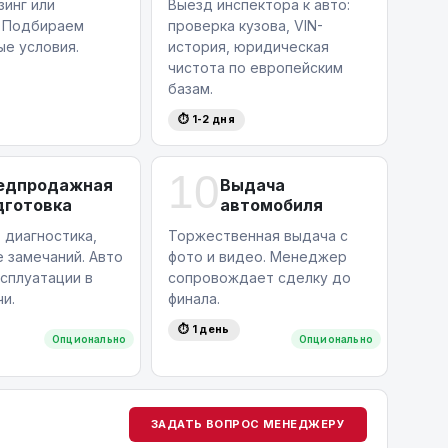
зинг или
Выезд инспектора к авто:
. Подбираем
проверка кузова, VIN-
ые условия.
история, юридическая
чистота по европейским
базам.
⏱ 1-2 дня
10
едпродажная
Выдача
дготовка
автомобиля
 диагностика,
Торжественная выдача с
 замечаний. Авто
фото и видео. Менеджер
ксплуатации в
сопровождает сделку до
и.
финала.
⏱ 1 день
Опционально
Опционально
ЗАДАТЬ ВОПРОС МЕНЕДЖЕРУ