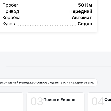
ги!
Пробег
50 Км
вая программа на НОВЫЕ автомобили.
Привод
Передний
омеру:
+375 (29) 689-20-20
Коробка
Автомат
фессионалам!
Кузов
Седан
ьных платежей и расходов.
Й
рсональный менеджер сопровождает вас на каждом этапе.
03
04
р
Поиск в Европе
Фи