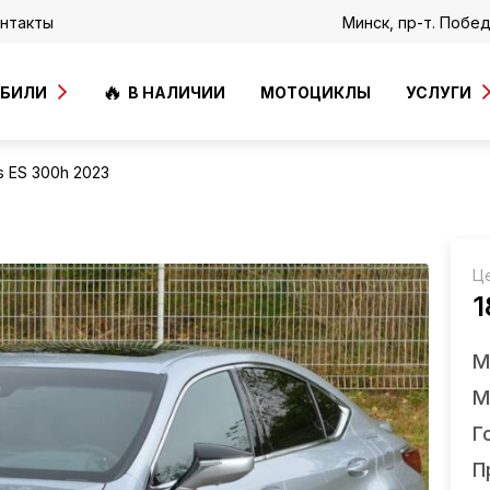
нтакты
Минск, пр-т. Побе
ОБИЛИ
В НАЛИЧИИ
МОТОЦИКЛЫ
УСЛУГИ
s ES 300h 2023
Ц
1
М
М
Г
П