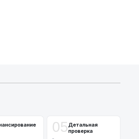
А-лизинг
0% аванс (клиенты Альфы) | от 10% (остальные)
Работаем точечно по специальным сделкам
05
нансирование
Детальная
проверка