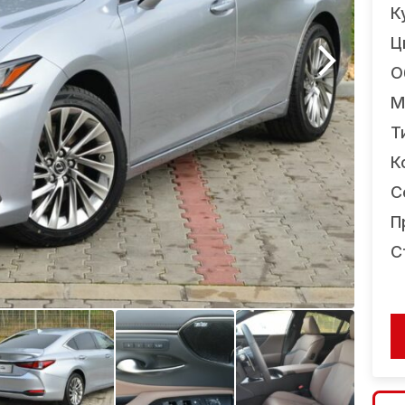
К
Ц
О
М
Т
К
С
П
С