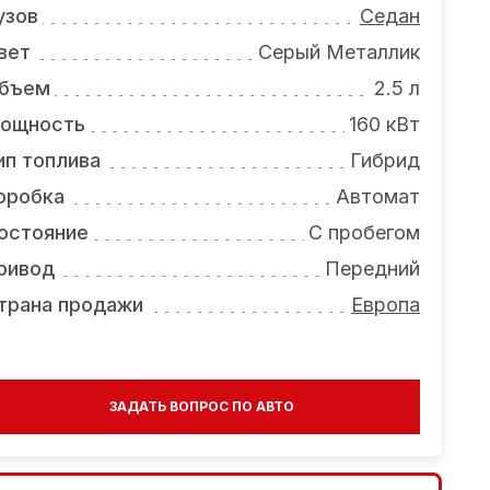
узов
Седан
вет
Серый Металлик
бъем
2.5 л
ощность
160 кВт
ип топлива
Гибрид
оробка
Автомат
остояние
С пробегом
ривод
Передний
трана продажи
Европа
ЗАДАТЬ ВОПРОС ПО АВТО