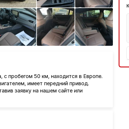
Ещё 4 фото
, с пробегом 50 км, находится в Европе.
игателем, имеет передний привод.
авив заявку на нашем сайте или
нтам привезти авто из Америки, Европы,
авто, подбор авто согласно заявке,
ьное сопровождение, помощь при