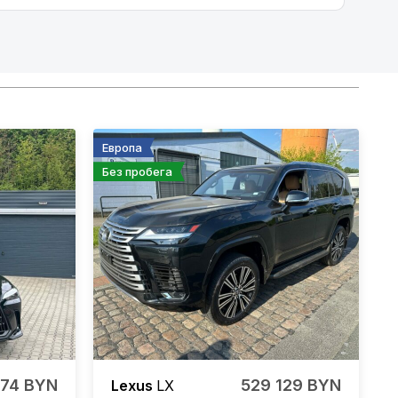
Европа
Без пробега
174 BYN
529 129 BYN
Lexus
LX