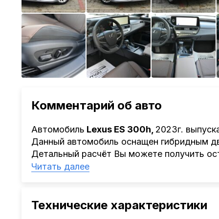
Комментарий об авто
Автомобиль
Lexus ES 300h,
2023г. выпуска
Данный автомобиль оснащен гибридным дв
Детальный расчёт Вы можете получить ост
обратиться к ответственному менеджеру.
Читать далее
Наша компания
AutoCapital
помогает Клие
Китая, Кореи, ОАЭ.
Мы оказываем полный спектр услуг: поиск 
Технические характеристики
проверка автомобиля, полное документал