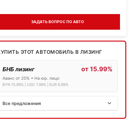
ЗАДАТЬ ВОПРОС ПО АВТО
КУПИТЬ ЭТОТ АВТОМОБИЛЬ В ЛИЗИНГ
от 15.99%
БНБ лизинг
Аванс от 20% • На юр. лицо
BYN 15.99% | USD 7.99% | EUR 6.99%
Все предложения
АСБ лизинг
Физ.лица: 13.75% → 14.75% | Юр.лица: 16%
Программа "Топ" для электромобилей