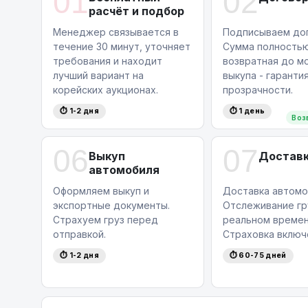
01
02
расчёт и подбор
Менеджер связывается в
Подписываем дог
течение 30 минут, уточняет
Сумма полность
требования и находит
возвратная до м
лучший вариант на
выкупа - гаранти
корейских аукционах.
прозрачности.
⏱ 1-2 дня
⏱ 1 день
Воз
06
07
Выкуп
Достав
автомобиля
Оформляем выкуп и
Доставка автомо
экспортные документы.
Отслеживание гр
Страхуем груз перед
реальном времен
отправкой.
Страховка включ
⏱ 1-2 дня
⏱ 60-75 дней