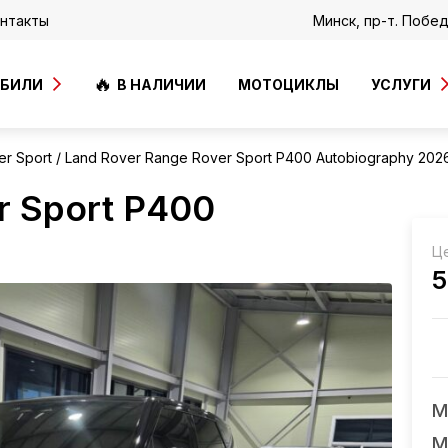
нтакты
Минск, пр-т. Побе
ОБИЛИ
В НАЛИЧИИ
МОТОЦИКЛЫ
УСЛУГИ
r Sport
Land Rover Range Rover Sport P400 Autobiography 202
r Sport P400
Ц
5
М
М