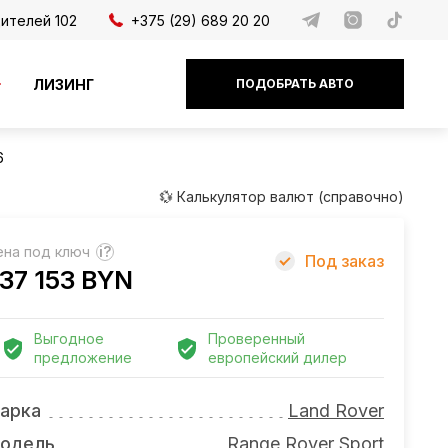
дителей 102
+375 (29) 689 20 20
ЛИЗИНГ
ПОДОБРАТЬ АВТО
6
💱 Калькулятор валют (справочно)
ена под ключ
?
Под заказ
37 153 BYN
Выгодное
Проверенный
предложение
европейский дилер
арка
Land Rover
одель
Range Rover Sport