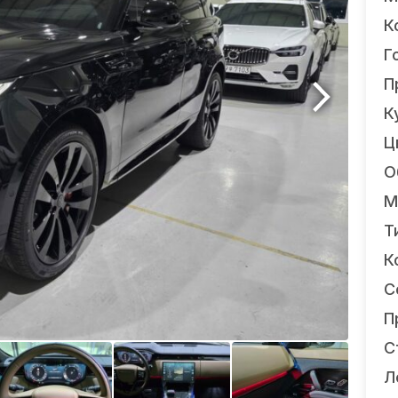
К
Г
П
К
Ц
О
М
Т
К
С
П
С
Л