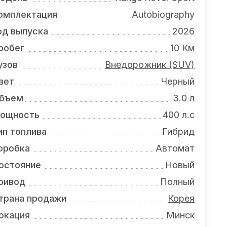
омплектация
Autobiography
од выпуска
2026
робег
10 Км
узов
Внедорожник (SUV)
вет
Черный
бъем
3.0 л
ощность
400 л.с
ип топлива
Гибрид
оробка
Автомат
остояние
Новый
ривод
Полный
трана продажи
Корея
окация
Минск