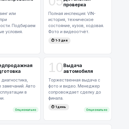
05
проверка
зинг или
Полная инспекция: VIN-
 при
история, техническое
ости. Подбираем
состояние, кузов, ходовая.
ые условия.
Фото и видеоотчёт.
⏱ 1-3 дня
10
едпродажная
Выдача
дготовка
автомобиля
 диагностика,
Торжественная выдача с
 замечаний. Авто
фото и видео. Менеджер
ксплуатации в
сопровождает сделку до
и.
финала.
⏱ 1 день
Опционально
Опционально