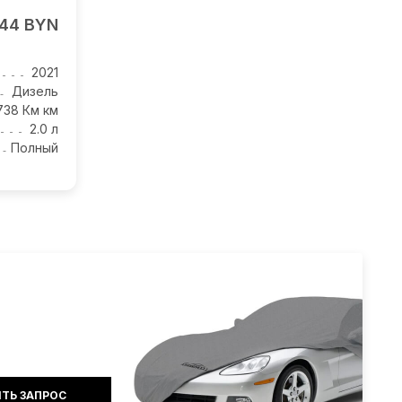
144 BYN
2021
Дизель
738 Км км
2.0 л
Полный