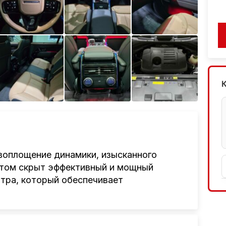
Ещё 3 фото
воплощение динамики, изысканного
отом скрыт эффективный и мощный
итра, который обеспечивает
илю при всех своих габаритах оставаться
ивод гарантирует идеальную
дских магистралях, так и на загородных