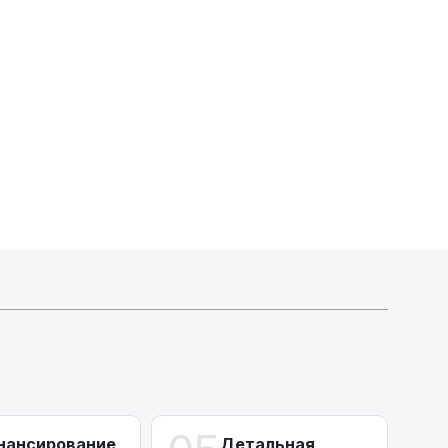
МТБанк
Лизинг: BYN 17% | USD 7.99% | EUR 6.99%
Также доступен кредит "Проще простого" 18.9%
Активлизиг
Индивидуальные условия по сделкам
ДВС из Европы/Кореи/Китая, авто из США
А-лизинг
0% аванс (клиенты Альфы) | от 10% (остальные)
Работаем точечно по специальным сделкам
нансирование
Детальная