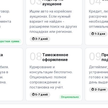
03
04
аукционе
овор.
Ищем авто на корейских
Кредит, ли
ю
аукционах. Если нужный
рассрочка
омента
вариант не найден -
необходим
я
расширяем поиск на других
оптимальн
площадках или регионах.
⏱ 1-2 дня
⏱ 3-7 дней
вратная сумма
08
09
ка
Таможенное
Пр
оформление
по
биля.
Курирование и
Детейлинг,
уза в
консультации бесплатно.
устранение
и.
Опционально: полное
готово к э
ена.
сопровождение и
день выдач
постановка на учёт.
⏱ 2-3 дня
⏱ 5-7 дней
Опционально