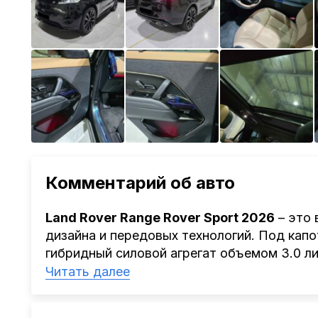
Комментарий об авто
Land Rover Range Rover Sport 2026
– это 
дизайна и передовых технологий. Под кап
гибридный силовой агрегат объемом 3.0 л
внушительные
400 л.с.
, позволяя автомоб
Читать далее
по-настоящему стремительным. Полный пр
устойчивость и управляемость как на горо