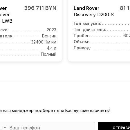
396 711 BYN
81 
ver
Land Rover
over
Discovery
D200 S
B LWB
Год выпуска:
Тип двигателя:
ска:
2023
Пробег:
60
ателя:
Бензин
Объем:
32400 Км км
Привод:
4.4 л
Полный
) и наш менеджер подберет для Вас лучшие варианты!