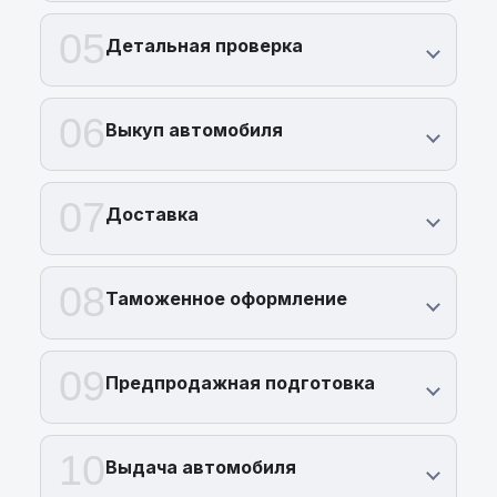
Беларусь предусмотрены выгодные условия
приобретения новых авто по
лизинговой
05
Детальная проверка
программе
.
Перестаньте мечтать о вашем следующем
автомобиле – он уже здесь. Узнайте больше
06
или оставьте заявку по номеру
+375 (29)
Выкуп автомобиля
689 20 20
.
07
Доставка
08
Таможенное оформление
09
Предпродажная подготовка
10
Выдача автомобиля