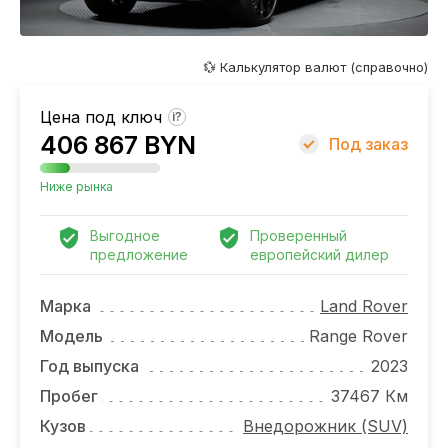
ОТЗЫВЫ
ВАКАНСИИ
💱 Калькулятор валют (справочно)
О КОМПАНИИ
Цена под ключ
?
КОНТАКТЫ
406 867 BYN
Под заказ
Ниже рынка
Выгодное
Проверенный
предложение
европейский дилер
Марка
Land Rover
Модель
Range Rover
Год выпуска
2023
Пробег
37467 Км
Кузов
Внедорожник (SUV)