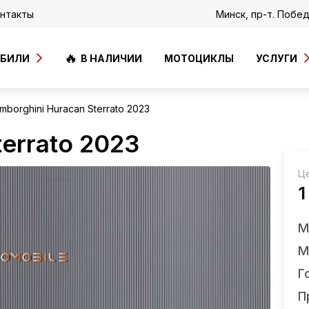
нтакты
Минск, пр-т. Побе
ОБИЛИ
В НАЛИЧИИ
МОТОЦИКЛЫ
УСЛУГИ
mborghini Huracan Sterrato 2023
errato 2023
Ц
1
М
М
Г
П