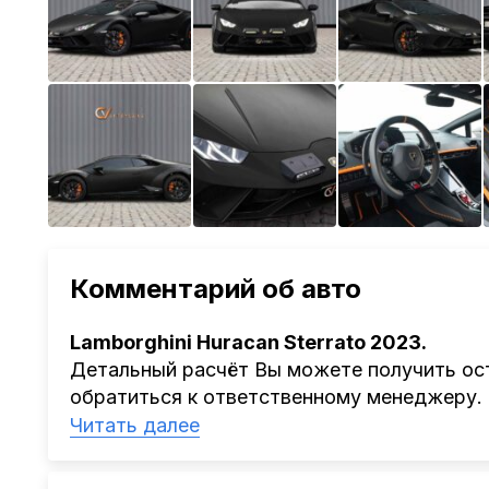
Комментарий об авто
Lamborghini Huracan Sterrato 2023.
Детальный расчёт Вы можете получить ост
обратиться к ответственному менеджеру.
Наша компания
AutoCapital
помогает Клиен
Читать далее
Китая, Кореи, ОАЭ.
Мы оказываем полный спектр услуг: поиск 