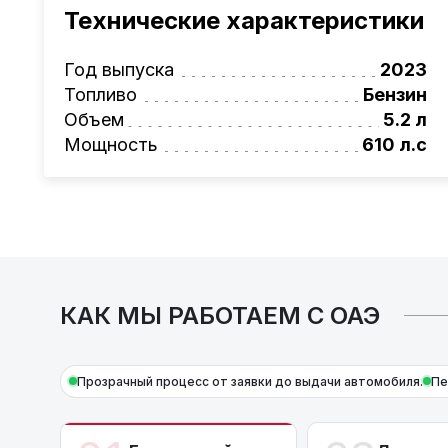
проверка автомобиля, полное документал
Технические характеристики
растаможке. Экономьте свое время и день
Также, для граждан РБ действует
лизинго
Год выпуска
2023
Условия и подробности можно узнать по н
Топливо
Бензин
AutoCapital
– просто доверьте работу про
Объем
5.2 л
Мощность
610 л.с
КАК МЫ РАБОТАЕМ С ОАЭ
Прозрачный процесс от заявки до выдачи автомобиля.
Пе