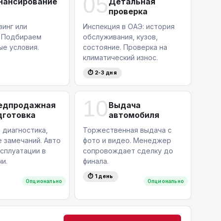
05
нансирование
Детальная
проверка
зинг или
Инспекция в ОАЭ: история
. Подбираем
обслуживания, кузов,
ые условия.
состояние. Проверка на
климатический износ.
⏱ 2-3 дня
10
едпродажная
Выдача
дготовка
автомобиля
 диагностика,
Торжественная выдача с
 замечаний. Авто
фото и видео. Менеджер
ксплуатации в
сопровождает сделку до
и.
финала.
⏱ 1 день
Опционально
Опционально