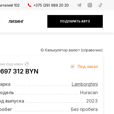
дителей 102
+375 (29) 689 20 20
ЛИЗИНГ
ПОДОБРАТЬ АВТО
💱 Калькулятор валют (справочно)
ена под ключ
?
Под заказ
 697 312 BYN
арка
Lamborghini
одель
Huracan
од выпуска
2023
робег
Без пробега