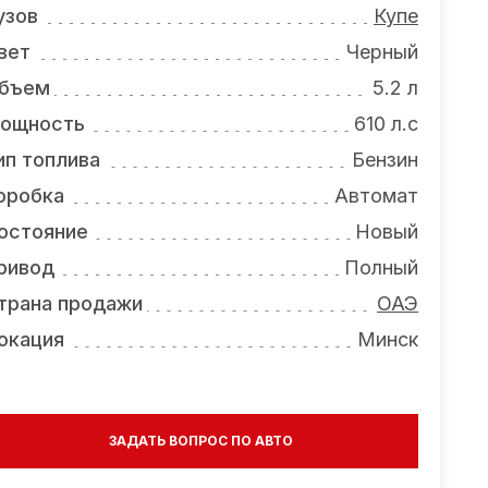
узов
Купе
вет
Черный
бъем
5.2 л
ощность
610 л.с
ип топлива
Бензин
оробка
Автомат
остояние
Новый
ривод
Полный
трана продажи
ОАЭ
окация
Минск
ЗАДАТЬ ВОПРОС ПО АВТО