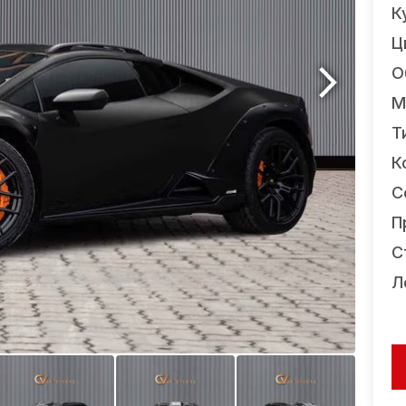
К
Ц
О
М
Т
К
С
П
С
Л