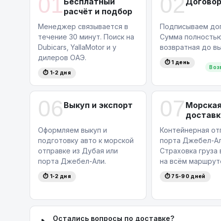
01
02
Бесплатный
Догово
расчёт и подбор
Менеджер связывается в
Подписываем дог
течение 30 минут. Поиск на
Сумма полность
Dubicars, YallaMotor и у
возвратная до вы
дилеров ОАЭ.
⏱ 1 день
Воз
⏱ 1-2 дня
06
07
Выкуп и экспорт
Морска
доставк
Оформляем выкуп и
Контейнерная от
подготовку авто к морской
порта Джебел-Ал
отправке из Дубая или
Страховка груза
порта Джебел-Али.
на всём маршрут
⏱ 1-2 дня
⏱ 75-90 дней
Остались вопросы по доставке?