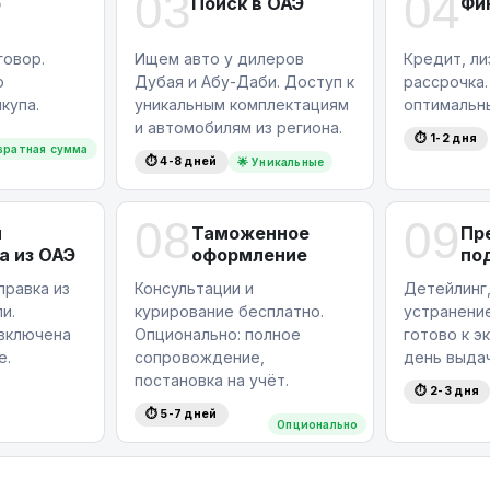
03
04
р
Поиск в ОАЭ
Фи
овор.
Ищем авто у дилеров
Кредит, ли
ю
Дубая и Абу-Даби. Доступ к
рассрочка
купа.
уникальным комплектациям
оптимальн
и автомобилям из региона.
⏱ 1-2 дня
вратная сумма
⏱ 4-8 дней
🌟 Уникальные
08
09
я
Таможенное
Пр
а из ОАЭ
оформление
по
правка из
Консультации и
Детейлинг,
и.
курирование бесплатно.
устранение
 включена
Опционально: полное
готово к э
е.
сопровождение,
день выдач
постановка на учёт.
⏱ 2-3 дня
⏱ 5-7 дней
Опционально