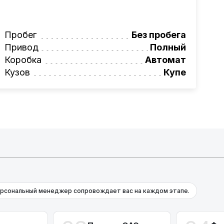
ьное сопровождение, помощь при
ги!
вая программа на НОВЫЕ автомобили.
Пробег
Без пробега
омеру:
+375 (29) 689-20-20
Привод
Полный
фессионалам!
Коробка
Автомат
Кузов
Купе
рсональный менеджер сопровождает вас на каждом этапе.