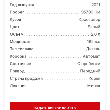
ОТЗЫВЫ
Год выпуска
2021
ВАКАНСИИ
Пробег
95799 Км
Кузов
Кроссовер
О КОМПАНИИ
Цвет
Белый
КОНТАКТЫ
Объем
2.0 л
Мощность
185 л.с
Тип топлива
Дизель
Коробка
Автомат
Состояние
С пробегом
Привод
Передний
Страна продажи
Корея
Локация
Минск
ЗАДАТЬ ВОПРОС ПО АВТО