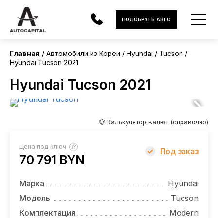
Корея
ПОДОБРАТЬ АВТО
Главная
Автомобили из Кореи
Hyundai
Tucson
Hyundai Tucson 2021
АВТОМОБИЛИ
Hyundai Tucson 2021
ЭЛЕКТРОМОБИЛИ
В НАЛИЧИИ
💱 Калькулятор валют (справочно)
МОТОЦИКЛЫ
?
Цена под ключ
Под заказ
УСЛУГИ
70 791 BYN
ЛИЗИНГ
Марка
Hyundai
НОВОСТИ
Модель
Tucson
Комплектация
Modern