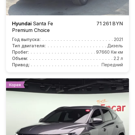
Hyundai
Santa Fe
71 261 BYN
Premium Choice
Год выпуска:
2021
Тип двигателя:
Дизель
Пробег:
97660 Км км
Объем:
2.2 л
Привод:
Передний
Корея