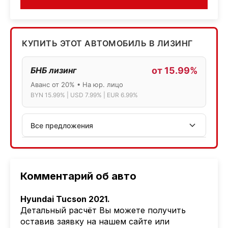
КУПИТЬ ЭТОТ АВТОМОБИЛЬ В ЛИЗИНГ
БНБ лизинг
от 15.99%
Аванс от 20% • На юр. лицо
BYN 15.99% | USD 7.99% | EUR 6.99%
Все предложения
АСБ лизинг
Физ.лица: 13.75% → 14.75% | Юр.лица: 16%
Программа "Топ" для электромобилей
Комментарий об авто
МТБанк
Hyundai Tucson 2021.
Лизинг: BYN 17% | USD 7.99% | EUR 6.99%
Детальный расчёт Вы можете получить
Также доступен кредит "Проще простого" 18.9%
оставив заявку на нашем сайте или