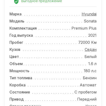
ОТЗЫВЫ
Выгодное предложение
ВАКАНСИИ
Марка
Hyundai
Модель
Sonata
О КОМПАНИИ
Комплектация
Premium Plus
КОНТАКТЫ
Год выпуска
2021
Пробег
72000 Км
Кузов
Седан
Цвет
Белый
Объем
1.6 л
Мощность
180 л.с
Тип топлива
Бензин
Коробка
Автомат
Состояние
С пробегом
Привод
Передний