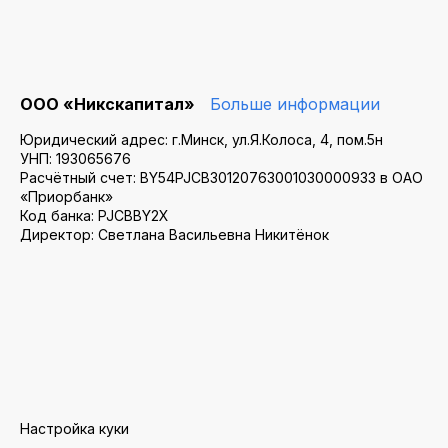
ООО «Никскапитал»
Больше информации
Юридический адрес: г.Минск, ул.Я.Колоса, 4, пом.5н
УНП: 193065676
Расчётный счет: BY54PJCB30120763001030000933 в ОАО
«Приорбанк»
Код банка: PJCBBY2X
Директор: Светлана Васильевна Никитёнок
Настройка куки