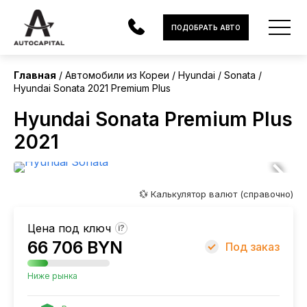
Корея
ПОДОБРАТЬ АВТО
Главная
Автомобили из Кореи
Hyundai
Sonata
Hyundai Sonata 2021 Premium Plus
АВТОМОБИЛИ
Hyundai Sonata Premium Plus
ЭЛЕКТРОМОБИЛИ
2021
В НАЛИЧИИ
МОТОЦИКЛЫ
💱 Калькулятор валют (справочно)
УСЛУГИ
Цена под ключ
?
66 706 BYN
ЛИЗИНГ
Под заказ
НОВОСТИ
Ниже рынка