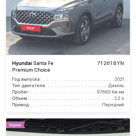
Hyundai
Santa Fe
71 261 BYN
Premium Choice
Год выпуска:
2021
Тип двигателя:
Дизель
Пробег:
97660 Км км
Объем:
2.2 л
Привод:
Передний
Корея