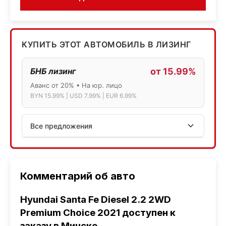
КУПИТЬ ЭТОТ АВТОМОБИЛЬ В ЛИЗИНГ
БНБ лизинг
от 15.99%
Аванс от 20% • На юр. лицо
BYN 15.99% | USD 7.99% | EUR 6.99%
Все предложения
АСБ лизинг
Физ.лица: 13.75% → 14.75% | Юр.лица: 16%
Программа "Топ" для электромобилей
Комментарий об авто
МТБанк
Hyundai Santa Fe Diesel 2.2 2WD
Лизинг: BYN 17% | USD 7.99% | EUR 6.99%
Premium Choice 2021 доступен к
Также доступен кредит "Проще простого" 18.9%
заказу в Минске
.