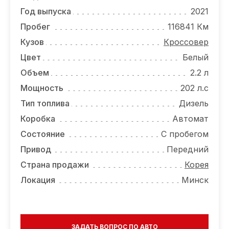
ОТЗЫВЫ
Год выпуска
2021
ВАКАНСИИ
Пробег
116841 Км
Кузов
Кроссовер
О КОМПАНИИ
Цвет
Белый
КОНТАКТЫ
Объем
2.2 л
Мощность
202 л.с
Тип топлива
Дизель
Коробка
Автомат
Состояние
С пробегом
Привод
Передний
Страна продажи
Корея
Локация
Минск
ЗАДАТЬ ВОПРОС ПО АВТО