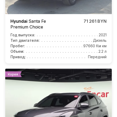
Hyundai
Santa Fe
71 261 BYN
Premium Choice
Год выпуска:
2021
Тип двигателя:
Дизель
Пробег:
97660 Км км
Объем:
2.2 л
Привод:
Передний
Корея