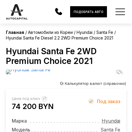
Корея
ПОДОБРАТЬ АВТО
Главная
Автомобили из Кореи
Hyundai
Santa Fe
Hyundai Santa Fe Diesel 2.2 2WD Premium Choice 2021
АВТОМОБИЛИ
Hyundai Santa Fe 2WD
ЭЛЕКТРОМОБИЛИ
Premium Choice 2021
В НАЛИЧИИ
МОТОЦИКЛЫ
💱 Калькулятор валют (справочно)
УСЛУГИ
?
Цена под ключ
Под заказ
74 200 BYN
ЛИЗИНГ
НОВОСТИ
Марка
Hyundai
Модель
Santa Fe