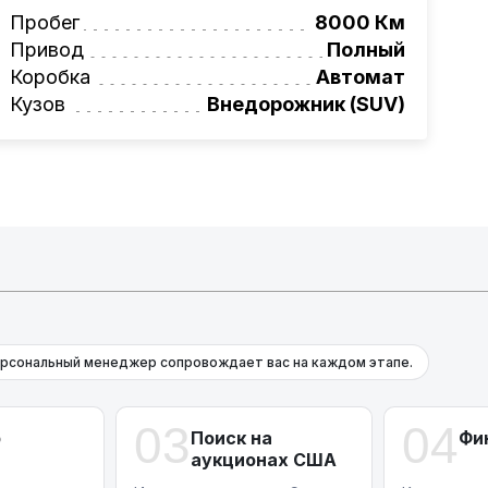
вая программа на НОВЫЕ автомобили.
Пробег
8000 Км
омеру:
+375 (29) 689-20-20
Привод
Полный
фессионалам!
Коробка
Автомат
онта и с небольшими повреждениями.
Кузов
Внедорожник (SUV)
рсональный менеджер сопровождает вас на каждом этапе.
03
04
р
Поиск на
Фи
аукционах США