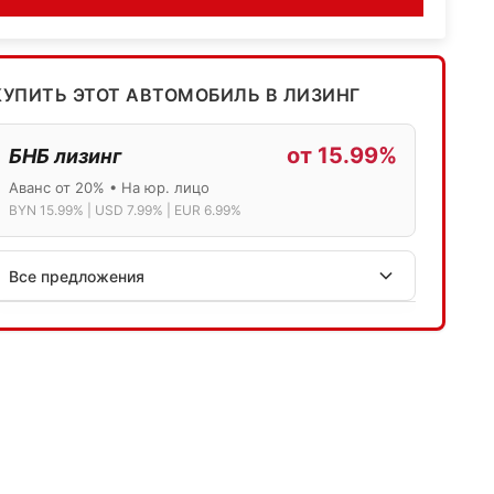
КУПИТЬ ЭТОТ АВТОМОБИЛЬ В ЛИЗИНГ
от 15.99%
БНБ лизинг
Аванс от 20% • На юр. лицо
BYN 15.99% | USD 7.99% | EUR 6.99%
Все предложения
АСБ лизинг
Физ.лица: 13.75% → 14.75% | Юр.лица: 16%
Программа "Топ" для электромобилей
МТБанк
Лизинг: BYN 17% | USD 7.99% | EUR 6.99%
Также доступен кредит "Проще простого" 18.9%