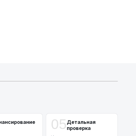
Активлизиг
Индивидуальные условия по сделкам
ДВС из Европы/Кореи/Китая, авто из США
А-лизинг
0% аванс (клиенты Альфы) | от 10% (остальные)
Работаем точечно по специальным сделкам
05
нансирование
Детальная
проверка