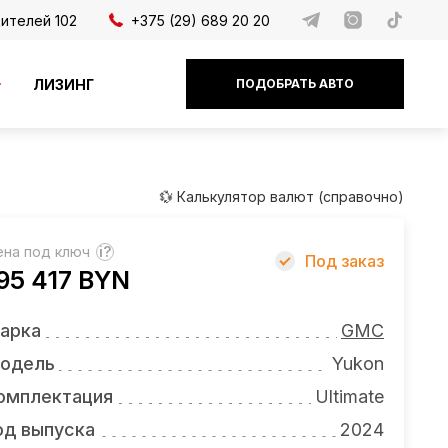
дителей 102
+375 (29) 689 20 20
ЛИЗИНГ
ПОДОБРАТЬ АВТО
💱 Калькулятор валют (справочно)
ена под ключ
?
Под заказ
95 417 BYN
арка
GMC
одель
Yukon
омплектация
Ultimate
од выпуска
2024