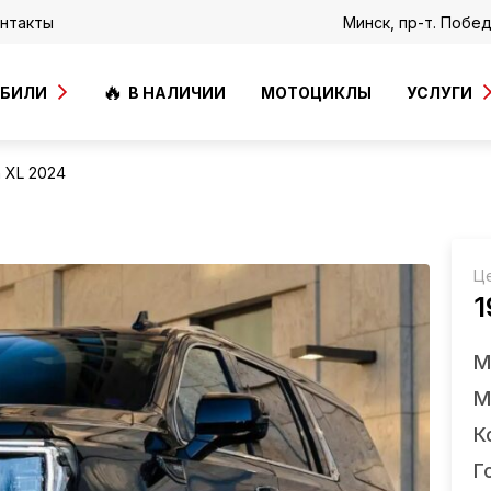
нтакты
Минск, пр-т. Побе
ОБИЛИ
В НАЛИЧИИ
МОТОЦИКЛЫ
УСЛУГИ
 XL 2024
Ц
1
М
М
К
Г