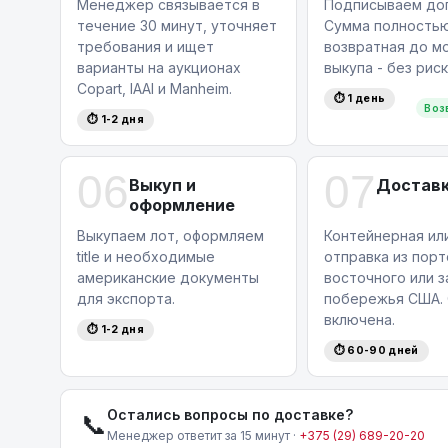
Менеджер связывается в
Подписываем дог
течение 30 минут, уточняет
Сумма полность
требования и ищет
возвратная до м
варианты на аукционах
выкупа - без риск
Copart, IAAI и Manheim.
⏱ 1 день
Воз
⏱ 1-2 дня
06
07
Выкуп и
Доставк
оформление
Выкупаем лот, оформляем
Контейнерная ил
title и необходимые
отправка из порт
американские документы
восточного или 
для экспорта.
побережья США. 
включена.
⏱ 1-2 дня
⏱ 60-90 дней
Остались вопросы по доставке?
📞
Менеджер ответит за 15 минут ·
+375 (29) 689-20-20