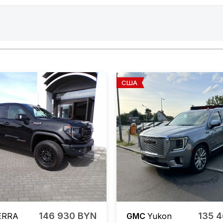
США
146 930 BYN
135 
ERRA
GMC
Yukon