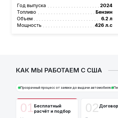
Также, для граждан РБ действует
лизинго
Год выпуска
2024
Условия и подробности можно узнать по н
Топливо
Бензин
AutoCapital
– просто доверьте работу про
Объем
6.2 л
*Цена автомобиля указана без учета рем
Мощность
426 л.с
КАК МЫ РАБОТАЕМ С США
Прозрачный процесс от заявки до выдачи автомобиля.
Пе
01
02
Бесплатный
Догово
расчёт и подбор