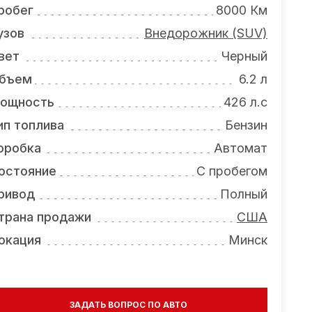
робег
8000 Км
узов
Внедорожник (SUV)
вет
Черный
бъем
6.2 л
ощность
426 л.с
ип топлива
Бензин
оробка
Автомат
остояние
С пробегом
ривод
Полный
трана продажи
США
окация
Минск
ЗАДАТЬ ВОПРОС ПО АВТО