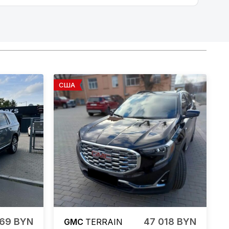
США
469 BYN
47 018 BYN
GMC
TERRAIN