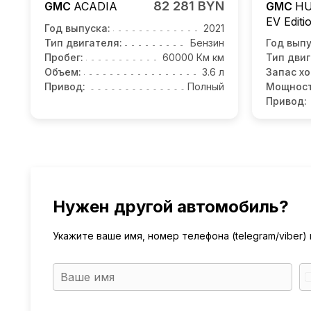
82 281 BYN
GMC
ACADIA
GMC
H
EV Editi
Год выпуска:
2021
Тип двигателя:
Бензин
Год выпу
Пробег:
60000 Км км
Тип двиг
Объем:
3.6 л
Запас хо
Привод:
Полный
Мощност
Привод:
Нужен другой автомобиль?
Укажите ваше имя, номер телефона (telegram/viber