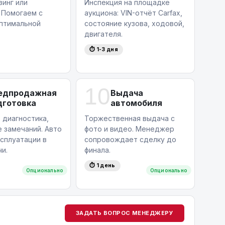
зинг или
Инспекция на площадке
 Помогаем с
аукциона: VIN-отчёт Carfax,
птимальной
состояние кузова, ходовой,
двигателя.
⏱ 1-3 дня
10
едпродажная
Выдача
дготовка
автомобиля
 диагностика,
Торжественная выдача с
 замечаний. Авто
фото и видео. Менеджер
ксплуатации в
сопровождает сделку до
и.
финала.
⏱ 1 день
Опционально
Опционально
ЗАДАТЬ ВОПРОС МЕНЕДЖЕРУ