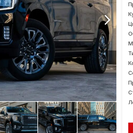
П
К
Ц
О
М
Т
К
С
П
С
Л