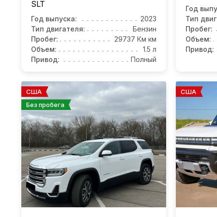
SLT
Год выпу
Год выпуска:
2023
Тип двиг
Тип двигателя:
Бензин
Пробег:
Пробег:
29737 Км км
Объем:
Объем:
1.5 л
Привод:
Привод:
Полный
США
США
Без пробега