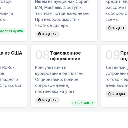
овор.
Ищем на аукционах Copart,
Кредит, ли
ю
IAAI, Manheim. Доступ к
рассрочка.
омента
тысячам лотов ежедневно.
выбором о
ов.
При необходимости -
схемы.
частные дилеры.
⏱ 1-2 дня
вратная сумма
⏱ 3-7 дней
08
09
а из США
Таможенное
Пр
оформление
по
и RoRo-
Консультации и
Детейлинг,
ов
курирование бесплатно.
устранение
западного
Опционально: полное
готово к э
Страховка
сопровождение,
день выдач
постановка на учёт.
⏱ 2-3 дня
⏱ 5-7 дней
Опционально