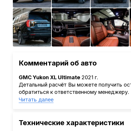
Комментарий об авто
GMC Yukon XL Ultimate
2021 г.
Детальный расчёт Вы можете получить ост
обратиться к ответственному менеджеру.
Наша компания
AutoCapital
помогает Клиен
Читать далее
Китая, Кореи, ОАЭ.
Мы оказываем полный спектр услуг: поиск 
проверка автомобиля, полное документал
Технические характеристики
растаможке. Экономьте свое время и день