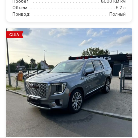
Пробег:
8000 Км км
Объем:
6.2 л
Привод:
Полный
США