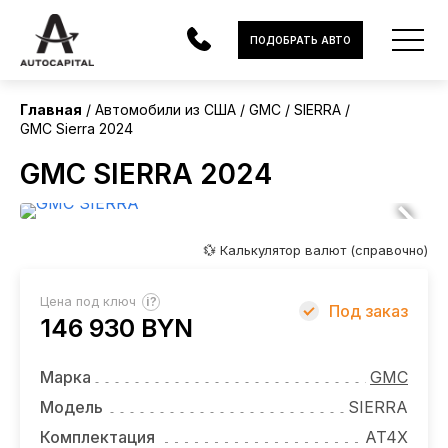
США
ПОДОБРАТЬ АВТО
Главная
Автомобили из США
GMC
SIERRA
GMC Sierra 2024
АВТОМОБИЛИ
GMC SIERRA 2024
ЭЛЕКТРОМОБИЛИ
В НАЛИЧИИ
💱 Калькулятор валют (справочно)
МОТОЦИКЛЫ
?
Цена под ключ
Под заказ
УСЛУГИ
146 930 BYN
ЛИЗИНГ
Марка
GMC
НОВОСТИ
Модель
SIERRA
Комплектация
AT4X