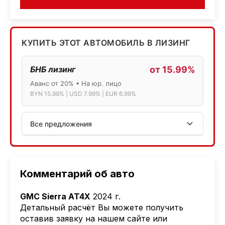
КУПИТЬ ЭТОТ АВТОМОБИЛЬ В ЛИЗИНГ
БНБ лизинг
от 15.99%
Аванс от 20% • На юр. лицо
BYN 15.99% | USD 7.99% | EUR 6.99%
Все предложения
АСБ лизинг
Физ.лица: 13.75% → 14.75% | Юр.лица: 16%
Программа "Топ" для электромобилей
Комментарий об авто
МТБанк
GMC Sierra AT4X
2024 г.
Лизинг: BYN 17% | USD 7.99% | EUR 6.99%
Детальный расчёт Вы можете получить
Также доступен кредит "Проще простого" 18.9%
оставив заявку на нашем сайте или