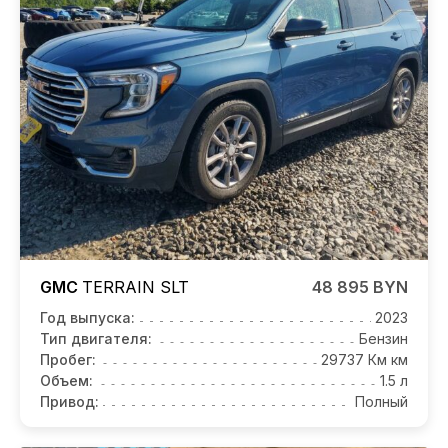
GMC
TERRAIN
SLT
48 895 BYN
Год выпуска:
2023
Тип двигателя:
Бензин
Пробег:
29737 Км км
Объем:
1.5 л
Привод:
Полный