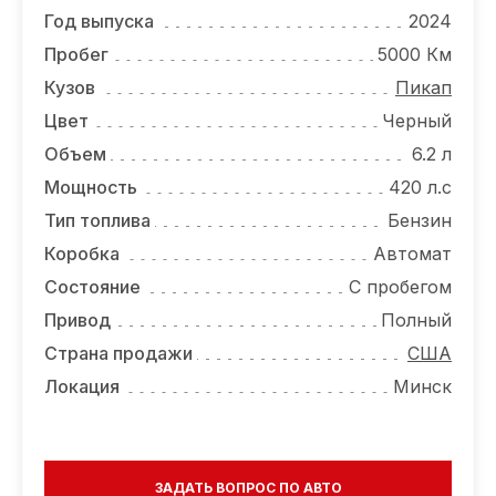
ОТЗЫВЫ
Год выпуска
2024
ВАКАНСИИ
Пробег
5000 Км
Кузов
Пикап
О КОМПАНИИ
Цвет
Черный
КОНТАКТЫ
Объем
6.2 л
Мощность
420 л.с
Тип топлива
Бензин
Коробка
Автомат
Состояние
С пробегом
Привод
Полный
Страна продажи
США
Локация
Минск
ЗАДАТЬ ВОПРОС ПО АВТО