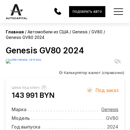
США
ПОДОБРАТЬ АВТО
Главная
Автомобили из США
Genesis
GV80
Genesis GV80 2024
АВТОМОБИЛИ
Genesis GV80 2024
ЭЛЕКТРОМОБИЛИ
В НАЛИЧИИ
💱 Калькулятор валют (справочно)
МОТОЦИКЛЫ
?
Цена под ключ
Под заказ
УСЛУГИ
143 991 BYN
ЛИЗИНГ
Марка
Genesis
НОВОСТИ
Модель
GV80
Год выпуска
2024