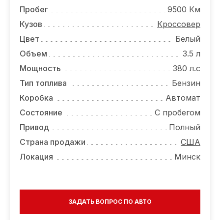
ОТЗЫВЫ
Пробег
9500 Км
ВАКАНСИИ
Кузов
Кроссовер
Цвет
Белый
О КОМПАНИИ
Объем
3.5 л
КОНТАКТЫ
Мощность
380 л.с
Тип топлива
Бензин
Коробка
Автомат
Состояние
С пробегом
Привод
Полный
Страна продажи
США
Локация
Минск
ЗАДАТЬ ВОПРОС ПО АВТО