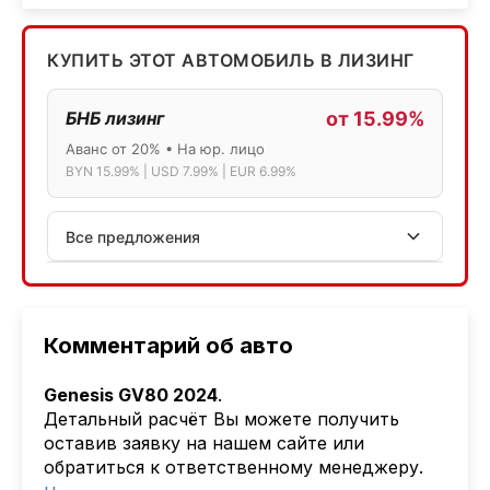
КУПИТЬ ЭТОТ АВТОМОБИЛЬ В ЛИЗИНГ
БНБ лизинг
от 15.99%
Аванс от 20% • На юр. лицо
BYN 15.99% | USD 7.99% | EUR 6.99%
Все предложения
АСБ лизинг
Физ.лица: 13.75% → 14.75% | Юр.лица: 16%
Программа "Топ" для электромобилей
Комментарий об авто
МТБанк
Genesis GV80 2024
.
Лизинг: BYN 17% | USD 7.99% | EUR 6.99%
Детальный расчёт Вы можете получить
Также доступен кредит "Проще простого" 18.9%
оставив заявку на нашем сайте или
обратиться к ответственному менеджеру.
Активлизиг