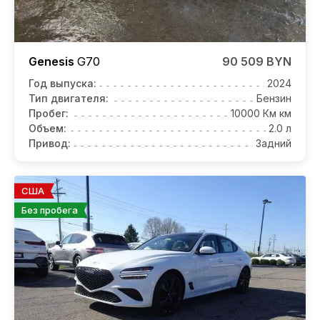
Genesis
G70
90 509 BYN
Год выпуска:
2024
Тип двигателя:
Бензин
Пробег:
10000 Км км
Объем:
2.0 л
Привод:
Задний
США
Без пробега