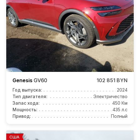
Genesis
GV60
102 851 BYN
Год выпуска:
2024
Тип двигателя:
Электричество
Запас хода:
450 Км
Мощность:
435 л.с
Привод:
Полный
США