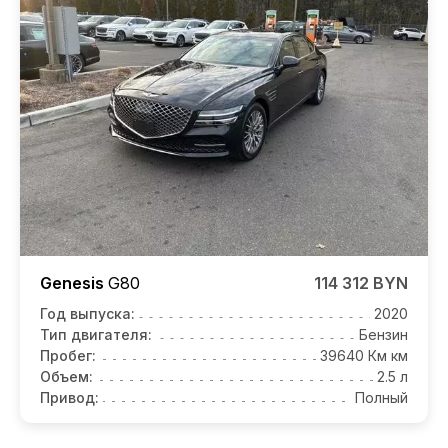
Genesis
G80
114 312 BYN
Год выпуска:
2020
Тип двигателя:
Бензин
Пробег:
39640 Км км
Объем:
2.5 л
Привод:
Полный