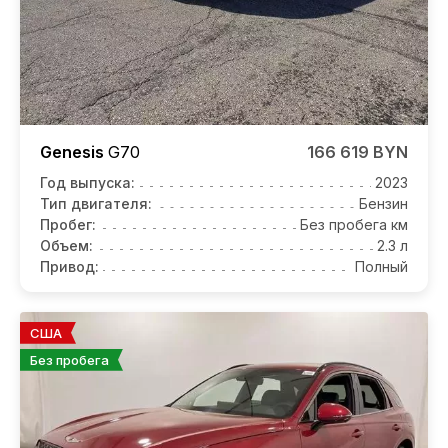
Genesis
G70
166 619 BYN
Год выпуска:
2023
Тип двигателя:
Бензин
Пробег:
Без пробега км
Объем:
2.3 л
Привод:
Полный
США
Без пробега