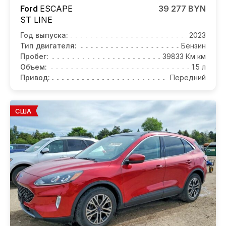
Ford
ESCAPE
39 277 BYN
ST LINE
Год выпуска:
2023
Тип двигателя:
Бензин
Пробег:
39833 Км км
Объем:
1.5 л
Привод:
Передний
США