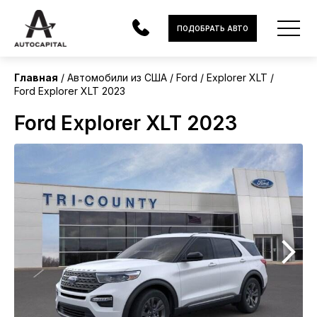
США
ПОДОБРАТЬ АВТО
Без пробега
Главная
Автомобили из США
Ford
Explorer XLT
Ford Explorer XLT 2023
АВТОМОБИЛИ
Ford Explorer XLT 2023
ЭЛЕКТРОМОБИЛИ
В НАЛИЧИИ
МОТОЦИКЛЫ
УСЛУГИ
ЛИЗИНГ
НОВОСТИ