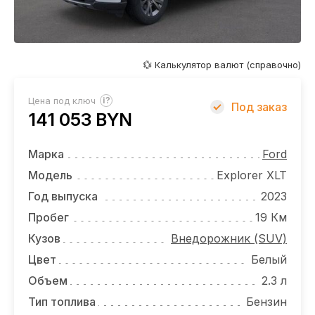
ОТЗЫВЫ
ВАКАНСИИ
О КОМПАНИИ
💱 Калькулятор валют (справочно)
КОНТАКТЫ
?
Цена под ключ
Под заказ
141 053 BYN
Марка
Ford
Модель
Explorer XLT
Год выпуска
2023
Пробег
19 Км
Кузов
Внедорожник (SUV)
Цвет
Белый
Объем
2.3 л
Тип топлива
Бензин