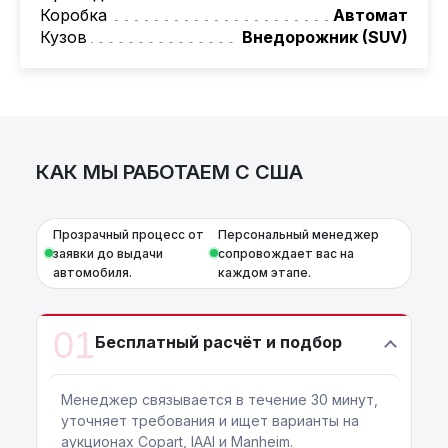
проверка автомобиля, полное
Коробка
Автомат
документальное сопровождение, помощь
Кузов
Внедорожник (SUV)
при растаможке. Экономьте свое время и
деньги!
Также, для граждан РБ действует
лизинговая программа на НОВЫЕ
автомобили.
Условия и подробности можно узнать по
КАК МЫ РАБОТАЕМ С США
номеру:
+375 (29) 689-20-20
AutoCapital
– просто доверьте работу
профессионалам!
Прозрачный процесс от
Персональный менеджер
заявки до выдачи
сопровождает вас на
*Цена автомобиля указана без
автомобиля.
каждом этапе.
дополнительных платежей и расходов.
01
Бесплатный расчёт и подбор
Менеджер связывается в течение 30 минут,
уточняет требования и ищет варианты на
аукционах Copart, IAAI и Manheim.