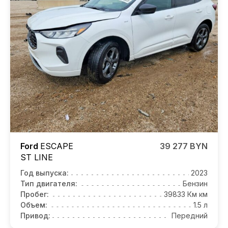
Ford
ESCAPE
39 277 BYN
ST LINE
Год выпуска:
2023
Тип двигателя:
Бензин
Пробег:
39833 Км км
Объем:
1.5 л
Привод:
Передний