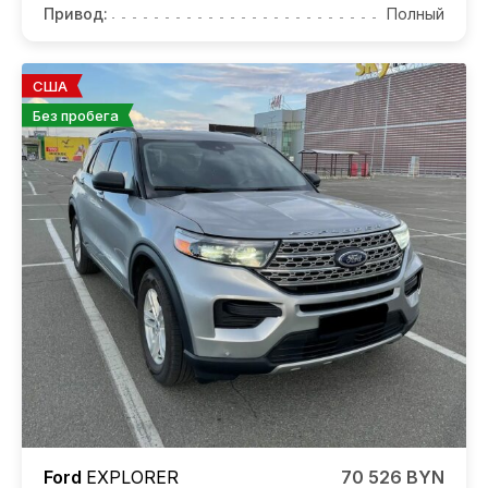
Привод:
Полный
США
Без пробега
Ford
EXPLORER
70 526 BYN