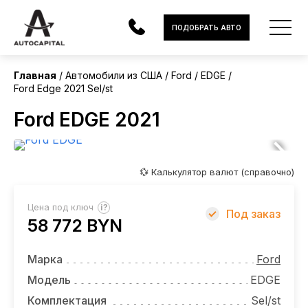
США
ПОДОБРАТЬ АВТО
Главная
Автомобили из США
Ford
EDGE
Ford Edge 2021 Sel/st
АВТОМОБИЛИ
Ford EDGE 2021
ЭЛЕКТРОМОБИЛИ
В НАЛИЧИИ
💱 Калькулятор валют (справочно)
МОТОЦИКЛЫ
?
Цена под ключ
Под заказ
УСЛУГИ
58 772 BYN
ЛИЗИНГ
Марка
Ford
НОВОСТИ
Модель
EDGE
Комплектация
Sel/st