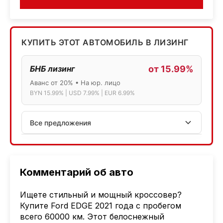
КУПИТЬ ЭТОТ АВТОМОБИЛЬ В ЛИЗИНГ
БНБ лизинг
от 15.99%
Аванс от 20% • На юр. лицо
BYN 15.99% | USD 7.99% | EUR 6.99%
Все предложения
АСБ лизинг
Физ.лица: 13.75% → 14.75% | Юр.лица: 16%
Программа "Топ" для электромобилей
Комментарий об авто
МТБанк
Ищете стильный и мощный кроссовер?
Лизинг: BYN 17% | USD 7.99% | EUR 6.99%
Купите Ford EDGE 2021 года с пробегом
Также доступен кредит "Проще простого" 18.9%
всего 60000 км. Этот белоснежный