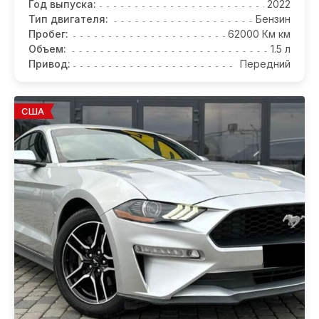
Год выпуска:
2022
Тип двигателя:
Бензин
Пробег:
62000 Км км
Объем:
1.5 л
Привод:
Передний
США