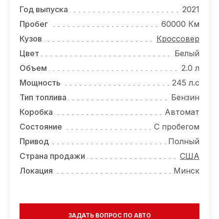
ОТЗЫВЫ
Год выпуска
2021
ВАКАНСИИ
Пробег
60000 Км
Кузов
Кроссовер
О КОМПАНИИ
Цвет
Белый
КОНТАКТЫ
Объем
2.0 л
Мощность
245 л.с
Тип топлива
Бензин
Коробка
Автомат
Состояние
С пробегом
Привод
Полный
Страна продажи
США
Локация
Минск
ЗАДАТЬ ВОПРОС ПО АВТО