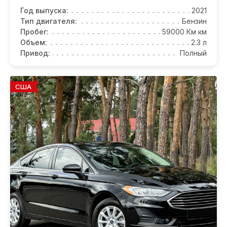
Год выпуска:
2021
Тип двигателя:
Бензин
Пробег:
59000 Км км
Объем:
2.3 л
Привод:
Полный
США