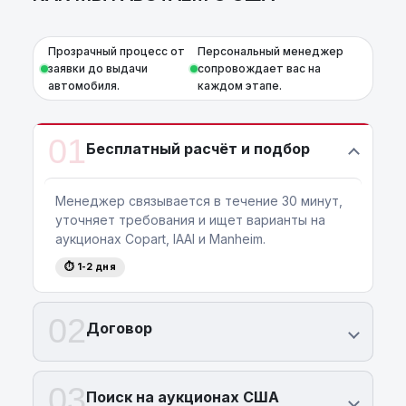
профессионалам!
Прозрачный процесс от
Персональный менеджер
заявки до выдачи
сопровождает вас на
автомобиля.
каждом этапе.
01
Бесплатный расчёт и подбор
Менеджер связывается в течение 30 минут,
уточняет требования и ищет варианты на
аукционах Copart, IAAI и Manheim.
⏱ 1-2 дня
02
Договор
03
Поиск на аукционах США