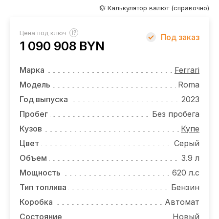
ОТЗЫВЫ
💱 Калькулятор валют (справочно)
ВАКАНСИИ
?
Цена под ключ
Под заказ
1 090 908 BYN
О КОМПАНИИ
КОНТАКТЫ
Марка
Ferrari
Модель
Roma
Год выпуска
2023
Пробег
Без пробега
Кузов
Купе
Цвет
Серый
Объем
3.9 л
Мощность
620 л.с
Тип топлива
Бензин
Коробка
Автомат
Состояние
Новый