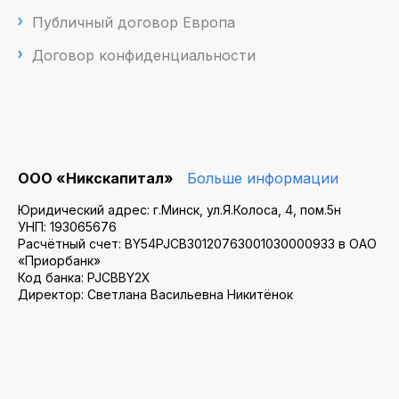
Публичный договор Европа
Договор конфиденциальности
ООО «Никскапитал»
Больше информации
Юридический адрес: г.Минск, ул.Я.Колоса, 4, пом.5н
УНП: 193065676
Расчётный счет: BY54PJCB30120763001030000933 в ОАО
«Приорбанк»
Код банка: PJCBBY2X
Директор: Светлана Васильевна Никитёнок