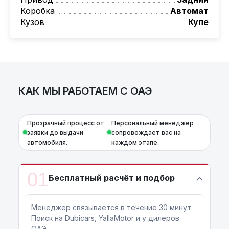
автомобили.
Коробка
Автомат
Условия и подробности можно узнать по
Кузов
Купе
номеру:
+375 (29) 689-20-20
AutoCapital
– просто доверьте работу
профессионалам!
КАК МЫ РАБОТАЕМ С ОАЭ
Прозрачный процесс от
Персональный менеджер
заявки до выдачи
сопровождает вас на
автомобиля.
каждом этапе.
01
Бесплатный расчёт и подбор
Менеджер связывается в течение 30 минут.
Поиск на Dubicars, YallaMotor и у дилеров
ОАЭ.