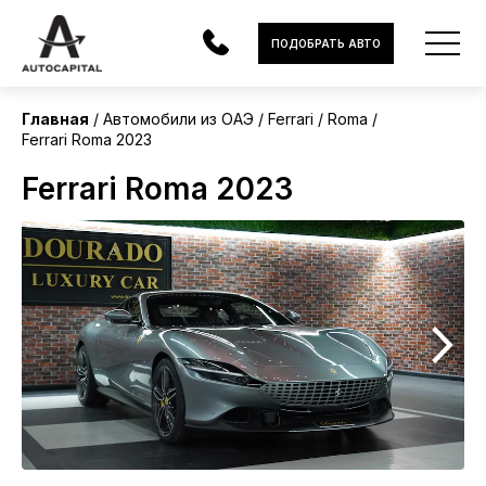
ОАЭ
ПОДОБРАТЬ АВТО
Без пробега
Главная
Автомобили из ОАЭ
Ferrari
Roma
Ferrari Roma 2023
АВТОМОБИЛИ
Ferrari Roma 2023
ЭЛЕКТРОМОБИЛИ
В НАЛИЧИИ
МОТОЦИКЛЫ
УСЛУГИ
ЛИЗИНГ
НОВОСТИ