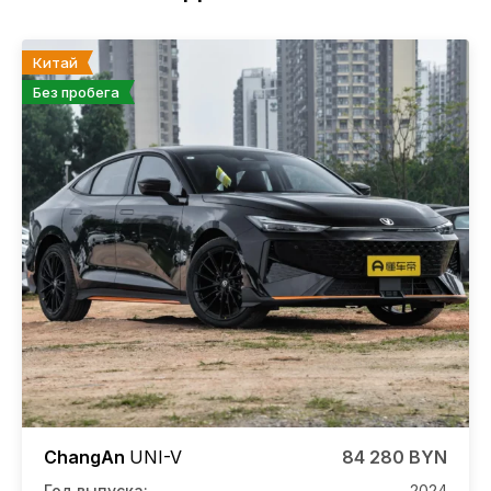
Китай
Без пробега
ChangAn
UNI-V
84 280 BYN
Год выпуска:
2024