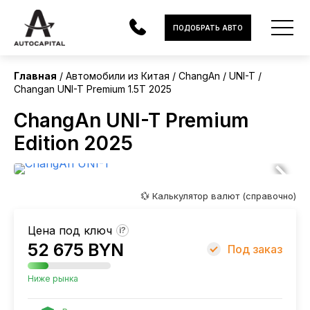
Китай
ПОДОБРАТЬ АВТО
Без пробега
Главная
Автомобили из Китая
ChangAn
UNI-T
Changan UNI-T Premium 1.5T 2025
АВТОМОБИЛИ
ChangAn UNI-T Premium
ЭЛЕКТРОМОБИЛИ
Edition 2025
В НАЛИЧИИ
МОТОЦИКЛЫ
💱 Калькулятор валют (справочно)
УСЛУГИ
Цена под ключ
?
52 675 BYN
ЛИЗИНГ
Под заказ
НОВОСТИ
Ниже рынка