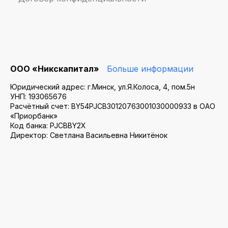
ООО «Никскапитал»
Больше информации
Юридический адрес: г.Минск, ул.Я.Колоса, 4, пом.5н
УНП: 193065676
Расчётный счет: BY54PJCB30120763001030000933 в ОАО
«Приорбанк»
Код банка: PJCBBY2X
Директор: Светлана Васильевна Никитёнок