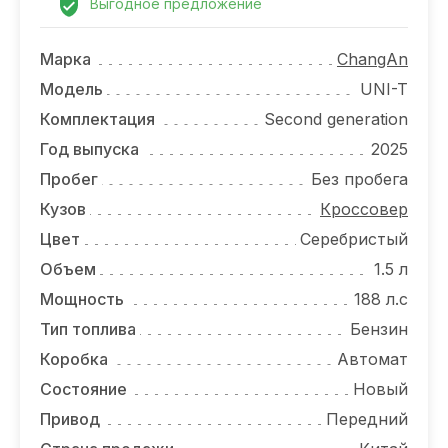
ОТЗЫВЫ
Выгодное предложение
ВАКАНСИИ
Марка
ChangAn
Модель
UNI-T
О КОМПАНИИ
Комплектация
Second generation
КОНТАКТЫ
Год выпуска
2025
Пробег
Без пробега
Кузов
Кроссовер
Цвет
Серебристый
Объем
1.5 л
Мощность
188 л.с
Тип топлива
Бензин
Коробка
Автомат
Состояние
Новый
Привод
Передний