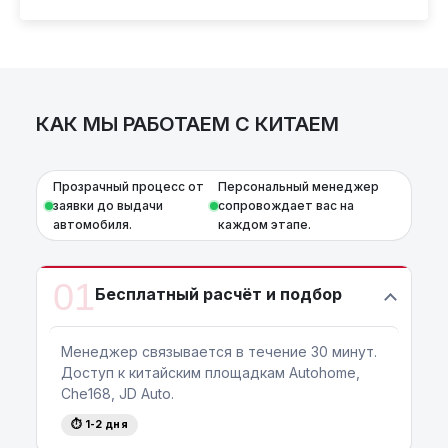
автомобили.
Условия и подробности можно узнать по
номеру:
+375 (29) 689-20-20
AutoCapital
– просто доверьте работу
профессионалам!
КАК МЫ РАБОТАЕМ С КИТАЕМ
Прозрачный процесс от
Персональный менеджер
заявки до выдачи
сопровождает вас на
автомобиля.
каждом этапе.
01
Бесплатный расчёт и подбор
Менеджер связывается в течение 30 минут.
Доступ к китайским площадкам Autohome,
Che168, JD Auto.
⏱ 1-2 дня